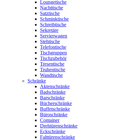
Loungetische
Nachttische
Satztische
Schminktische
Schreibtische
Sekretäre
Servierwagen
Stehtische
Telefontische
Tischgruppen
Tischzubehör
Tresentische
Truhentische
Wandtische
Schränke
Aktenschränke
Badschränke
Barschränke
Bücherschränke
Buffetschränke
Büroschränke
Container
Drehtürenschränke
Eckschränke
Falttürenschränke