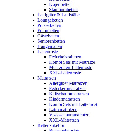
Kojenbetten
Stauraumbetten
Laufgitter & Laufställe
Loungebetten
Polsterbetten
Futonbetten
Gästebetten
Seniorenbetten
Hängematten
Lattenroste
Federholzrahmen
Kombi Sets mit Matratze
Mehrzonen-Lattenroste
XXL-Lattenroste
Matratzen
Allergiker Matratzen
Federkernmatratzen
Kaltschaummatratzen
Kindermatratzen
Kombi Sets mit Lattenrost
Latexmatratzen
Viscoschaummatratze
XXL-Matratzen
Bettenzubehör
Bettschubkasten