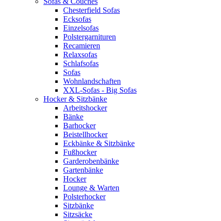
Sofas & Couches
Chesterfield Sofas
Ecksofas
Einzelsofas
Polstergarnituren
Recamieren
Relaxsofas
Schlafsofas
Sofas
Wohnlandschaften
XXL-Sofas - Big Sofas
Hocker & Sitzbänke
Arbeitshocker
Bänke
Barhocker
Beistellhocker
Eckbänke & Sitzbänke
Fußhocker
Garderobenbänke
Gartenbänke
Hocker
Lounge & Warten
Polsterhocker
Sitzbänke
Sitzsäcke