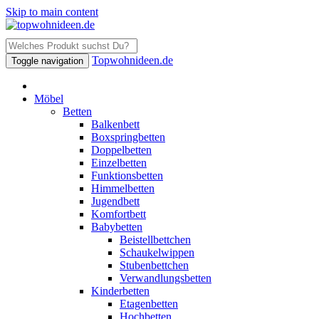
Skip to main content
Topwohnideen.de
Toggle navigation
Möbel
Betten
Balkenbett
Boxspringbetten
Doppelbetten
Einzelbetten
Funktionsbetten
Himmelbetten
Jugendbett
Komfortbett
Babybetten
Beistellbettchen
Schaukelwippen
Stubenbettchen
Verwandlungsbetten
Kinderbetten
Etagenbetten
Hochbetten