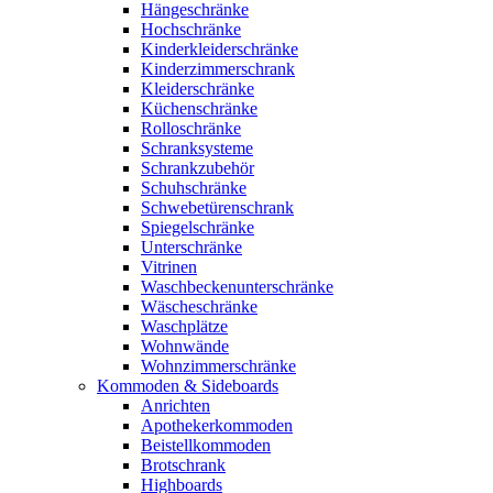
Hängeschränke
Hochschränke
Kinderkleiderschränke
Kinderzimmerschrank
Kleiderschränke
Küchenschränke
Rolloschränke
Schranksysteme
Schrankzubehör
Schuhschränke
Schwebetürenschrank
Spiegelschränke
Unterschränke
Vitrinen
Waschbeckenunterschränke
Wäscheschränke
Waschplätze
Wohnwände
Wohnzimmerschränke
Kommoden & Sideboards
Anrichten
Apothekerkommoden
Beistellkommoden
Brotschrank
Highboards