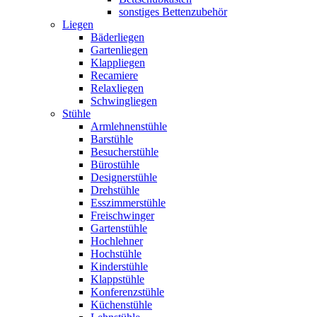
sonstiges Bettenzubehör
Liegen
Bäderliegen
Gartenliegen
Klappliegen
Recamiere
Relaxliegen
Schwingliegen
Stühle
Armlehnenstühle
Barstühle
Besucherstühle
Bürostühle
Designerstühle
Drehstühle
Esszimmerstühle
Freischwinger
Gartenstühle
Hochlehner
Hochstühle
Kinderstühle
Klappstühle
Konferenzstühle
Küchenstühle