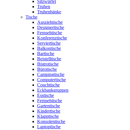
Sitzwürfel
Truhen
Truhenbänke
Tische
Ausziehtische
Designertische
Fernsehtische
Konferenztische
Serviertische
Balkontische
Bartische
Beistelltische
Bistrotische
Bürotische
Campingtische
Computertische
Couchtische
Eckbankgruppen
Esstische
Fernsehtische
Gartentische
Kindertische
Klapptische
Konsolentische
Laptoptische