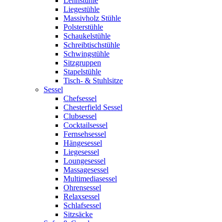
Lehnstühle
Liegestühle
Massivholz Stühle
Polsterstühle
Schaukelstühle
Schreibtischstühle
Schwingstühle
Sitzgruppen
Stapelstühle
Tisch- & Stuhlsitze
Sessel
Chefsessel
Chesterfield Sessel
Clubsessel
Cocktailsessel
Fernsehsessel
Hängesessel
Liegesessel
Loungesessel
Massagesessel
Multimediasessel
Ohrensessel
Relaxsessel
Schlafsessel
Sitzsäcke