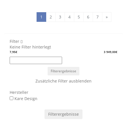
1
2
3
4
5
6
7
»
Filter
Keine Filter hinterlegt
7,95€
3 949,00€
Filterergebnisse
Zusätzliche Filter ausblenden
Hersteller
Kare Design
Filterergebnisse