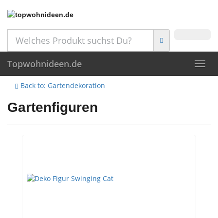
Skip
to
main
content
Topwohnideen.de
Toggl
navig
Back to: Gartendekoration
Gartenfiguren