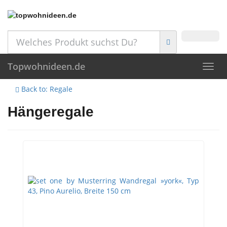
Skip
to
main
content
Topwohnideen.de
Toggl
navig
Back to: Regale
Hängeregale