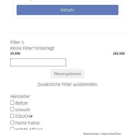
Details
Filter
Keine Filter hinterlegt
29,99€
285,00€
Filterergebnisse
Zusätzliche Filter ausblenden
Hersteller
Boltze
cnouch
COUCH♥
heine home
HOME Affaire
Weniger Hersteller
...