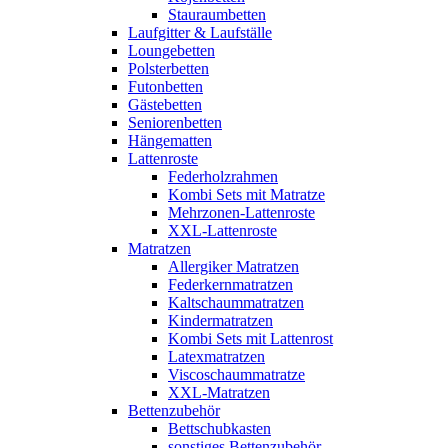
Stauraumbetten
Laufgitter & Laufställe
Loungebetten
Polsterbetten
Futonbetten
Gästebetten
Seniorenbetten
Hängematten
Lattenroste
Federholzrahmen
Kombi Sets mit Matratze
Mehrzonen-Lattenroste
XXL-Lattenroste
Matratzen
Allergiker Matratzen
Federkernmatratzen
Kaltschaummatratzen
Kindermatratzen
Kombi Sets mit Lattenrost
Latexmatratzen
Viscoschaummatratze
XXL-Matratzen
Bettenzubehör
Bettschubkasten
sonstiges Bettenzubehör