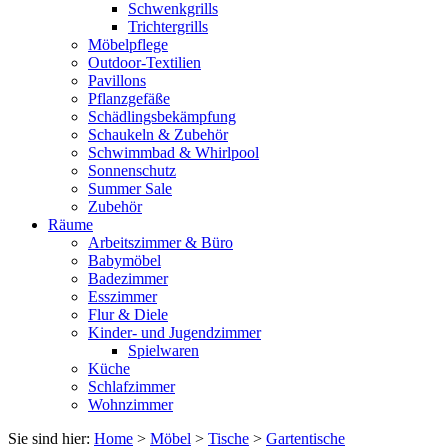
Schwenkgrills
Trichtergrills
Möbelpflege
Outdoor-Textilien
Pavillons
Pflanzgefäße
Schädlingsbekämpfung
Schaukeln & Zubehör
Schwimmbad & Whirlpool
Sonnenschutz
Summer Sale
Zubehör
Räume
Arbeitszimmer & Büro
Babymöbel
Badezimmer
Esszimmer
Flur & Diele
Kinder- und Jugendzimmer
Spielwaren
Küche
Schlafzimmer
Wohnzimmer
Sie sind hier:
Home
>
Möbel
>
Tische
>
Gartentische