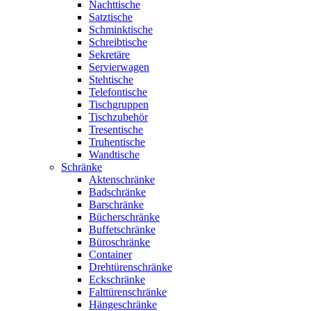
Nachttische
Satztische
Schminktische
Schreibtische
Sekretäre
Servierwagen
Stehtische
Telefontische
Tischgruppen
Tischzubehör
Tresentische
Truhentische
Wandtische
Schränke
Aktenschränke
Badschränke
Barschränke
Bücherschränke
Buffetschränke
Büroschränke
Container
Drehtürenschränke
Eckschränke
Falttürenschränke
Hängeschränke