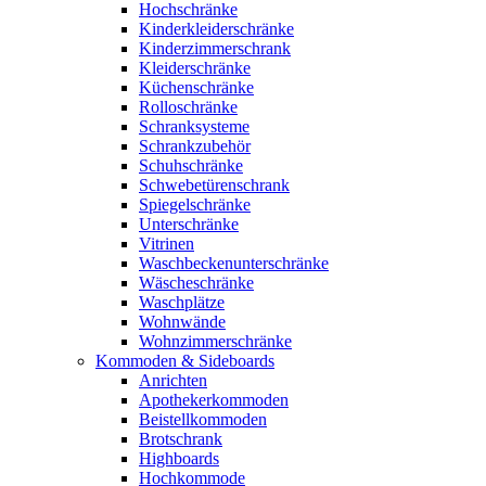
Hochschränke
Kinderkleiderschränke
Kinderzimmerschrank
Kleiderschränke
Küchenschränke
Rolloschränke
Schranksysteme
Schrankzubehör
Schuhschränke
Schwebetürenschrank
Spiegelschränke
Unterschränke
Vitrinen
Waschbeckenunterschränke
Wäscheschränke
Waschplätze
Wohnwände
Wohnzimmerschränke
Kommoden & Sideboards
Anrichten
Apothekerkommoden
Beistellkommoden
Brotschrank
Highboards
Hochkommode