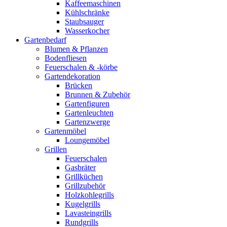
Kaffeemaschinen
Kühlschränke
Staubsauger
Wasserkocher
Gartenbedarf
Blumen & Pflanzen
Bodenfliesen
Feuerschalen & -körbe
Gartendekoration
Brücken
Brunnen & Zubehör
Gartenfiguren
Gartenleuchten
Gartenzwerge
Gartenmöbel
Loungemöbel
Grillen
Feuerschalen
Gasbräter
Grillküchen
Grillzubehör
Holzkohlegrills
Kugelgrills
Lavasteingrills
Rundgrills