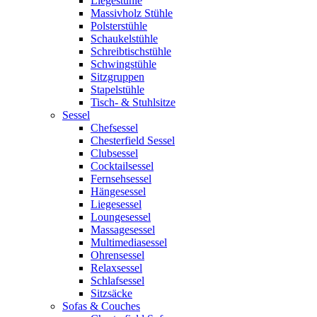
Liegestühle
Massivholz Stühle
Polsterstühle
Schaukelstühle
Schreibtischstühle
Schwingstühle
Sitzgruppen
Stapelstühle
Tisch- & Stuhlsitze
Sessel
Chefsessel
Chesterfield Sessel
Clubsessel
Cocktailsessel
Fernsehsessel
Hängesessel
Liegesessel
Loungesessel
Massagesessel
Multimediasessel
Ohrensessel
Relaxsessel
Schlafsessel
Sitzsäcke
Sofas & Couches