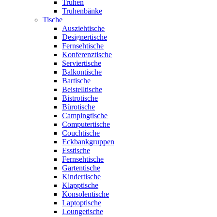
Truhen
Truhenbänke
Tische
Ausziehtische
Designertische
Fernsehtische
Konferenztische
Serviertische
Balkontische
Bartische
Beistelltische
Bistrotische
Bürotische
Campingtische
Computertische
Couchtische
Eckbankgruppen
Esstische
Fernsehtische
Gartentische
Kindertische
Klapptische
Konsolentische
Laptoptische
Loungetische