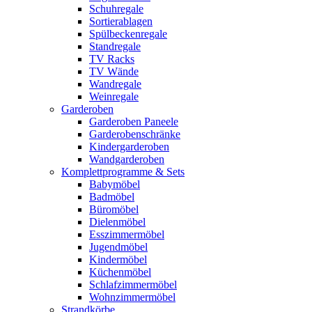
Schuhregale
Sortierablagen
Spülbeckenregale
Standregale
TV Racks
TV Wände
Wandregale
Weinregale
Garderoben
Garderoben Paneele
Garderobenschränke
Kindergarderoben
Wandgarderoben
Komplettprogramme & Sets
Babymöbel
Badmöbel
Büromöbel
Dielenmöbel
Esszimmermöbel
Jugendmöbel
Kindermöbel
Küchenmöbel
Schlafzimmermöbel
Wohnzimmermöbel
Strandkörbe