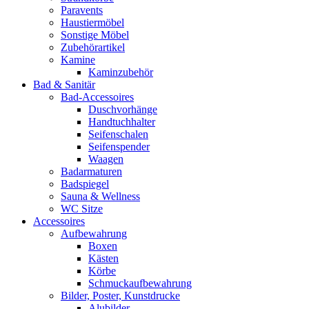
Paravents
Haustiermöbel
Sonstige Möbel
Zubehörartikel
Kamine
Kaminzubehör
Bad & Sanitär
Bad-Accessoires
Duschvorhänge
Handtuchhalter
Seifenschalen
Seifenspender
Waagen
Badarmaturen
Badspiegel
Sauna & Wellness
WC Sitze
Accessoires
Aufbewahrung
Boxen
Kästen
Körbe
Schmuckaufbewahrung
Bilder, Poster, Kunstdrucke
Alubilder