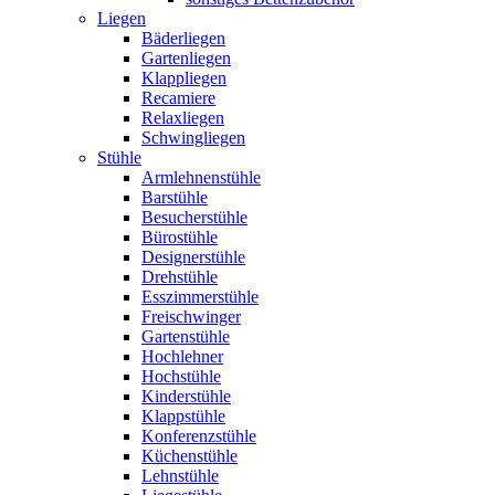
Liegen
Bäderliegen
Gartenliegen
Klappliegen
Recamiere
Relaxliegen
Schwingliegen
Stühle
Armlehnenstühle
Barstühle
Besucherstühle
Bürostühle
Designerstühle
Drehstühle
Esszimmerstühle
Freischwinger
Gartenstühle
Hochlehner
Hochstühle
Kinderstühle
Klappstühle
Konferenzstühle
Küchenstühle
Lehnstühle