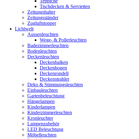
Teppiche
Tischdecken & Servietten
Zeitungshalter
Zeitungsständer
Zugluftstopper
Lichtwelt
Aussenleuchten
Wege- & Pollerleuchten
Badezimmerleuchten
Bodenleuchten
Deckenleuchten
Deckenbalken
Deckenbogen
Deckenrondell
Deckenstrahler
Deko & Stimmungsleuchten
Einbauleuchten
Gartenbeleuchtung
Hängelampen
Kinderlampen
Kinderzimmerleuchten
Kronleuchter
Lampenzubehör
LED Beleuchtung
Möbelleuchten