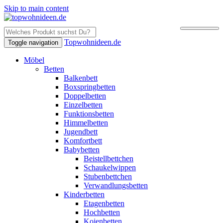
Skip to main content
Topwohnideen.de
Toggle navigation
Möbel
Betten
Balkenbett
Boxspringbetten
Doppelbetten
Einzelbetten
Funktionsbetten
Himmelbetten
Jugendbett
Komfortbett
Babybetten
Beistellbettchen
Schaukelwippen
Stubenbettchen
Verwandlungsbetten
Kinderbetten
Etagenbetten
Hochbetten
Kojenbetten