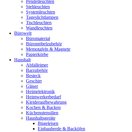
Pendelleuchten
Stehleuchten
Systemleuchten
Tageslichtlampen
Tischleuchten
Wandleuchten
Bürowelt
Büromaterial
Büromöbelzubehör
Memotafeln & Magnete
Papierkörbe
Haushalt
Abfalleimer
Barzubehör
Besteck
Geschirr
Gläser
Heimelektronik
Heimwerkerbedarf
Kleideraufbewahrung
Kochen & Backen
Küchenutensilien
Haushaltsgeräte
Bügeleisen
Einbauherde & Backöfen