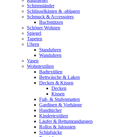
Raumteiler
Schirmständer
Schlüsselkästen & -ablagen
Schmuck & Accessoires
Buchstützen
Schöner Wohnen
Spiegel
Tapeten
Uhren
Standuhren
Wanduhren
Vasen
Wohntextilien
Badtextilien
Bettwäsche & Laken
Decken & Kissen
Decken
Kissen
Fuß- & Stufenmatten
Gardinen & Vorhänge
Handtücher
Kindertextilien
Läufer & Bettumrandungen
Rollos & Jalousien
Schlafsäcke