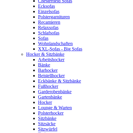
Chesterfield Sofas
Ecksofas
Einzelsofas
Polstergarnituren
Recamieren
Relaxsofas
Schlafsofas
Sofas
Wohnlandschaften
XXL-Sofas - Big Sofas
Hocker & Sitzbänke
Arbeitshocker
Bänke
Barhocker
Beistellhocker
Eckbänke & Sitzbänke
Fußhocker
Garderobenbänke
Gartenbänke
Hocker
Lounge & Warten
Polsterhocker
Sitzbänke
Sitzsäcke
Sitzwürfel