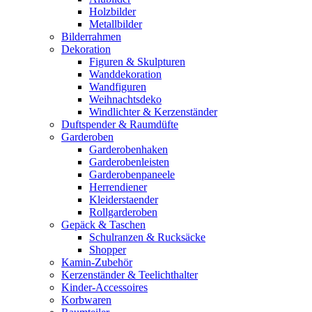
Holzbilder
Metallbilder
Bilderrahmen
Dekoration
Figuren & Skulpturen
Wanddekoration
Wandfiguren
Weihnachtsdeko
Windlichter & Kerzenständer
Duftspender & Raumdüfte
Garderoben
Garderobenhaken
Garderobenleisten
Garderobenpaneele
Herrendiener
Kleiderstaender
Rollgarderoben
Gepäck & Taschen
Schulranzen & Rucksäcke
Shopper
Kamin-Zubehör
Kerzenständer & Teelichthalter
Kinder-Accessoires
Korbwaren