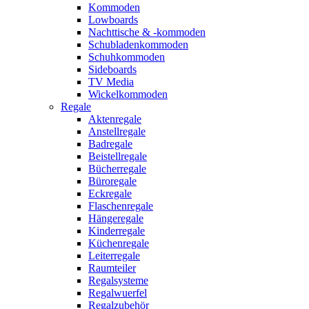
Kommoden
Lowboards
Nachttische & -kommoden
Schubladenkommoden
Schuhkommoden
Sideboards
TV Media
Wickelkommoden
Regale
Aktenregale
Anstellregale
Badregale
Beistellregale
Bücherregale
Büroregale
Eckregale
Flaschenregale
Hängeregale
Kinderregale
Küchenregale
Leiterregale
Raumteiler
Regalsysteme
Regalwuerfel
Regalzubehör