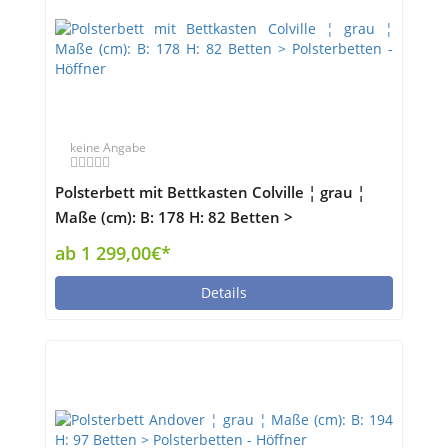
keine Angabe
Polsterbett mit Bettkasten Colville ¦ grau ¦
Maße (cm): B: 178 H: 82 Betten >
Polsterbetten - Höffner
ab 1 299,00€*
Details