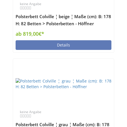
keine Angabe
Polsterbett Colville ¦ beige ¦ Maße (cm): B: 178
H: 82 Betten > Polsterbetten - Höffner
ab 819,00€*
Details
keine Angabe
Polsterbett Colville ¦ grau ¦ Maße (cm): B: 178