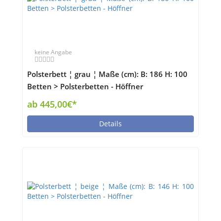
keine Angabe
Polsterbett ¦ grau ¦ Maße (cm): B: 186 H: 100
Betten > Polsterbetten - Höffner
ab 445,00€*
Details