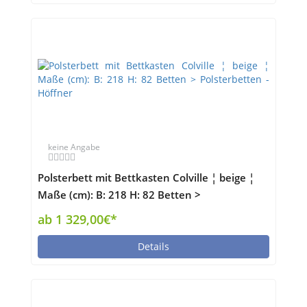
keine Angabe
Polsterbett mit Bettkasten Colville ¦ beige ¦
Maße (cm): B: 218 H: 82 Betten >
Polsterbetten - Höffner
ab 1 329,00€*
Details