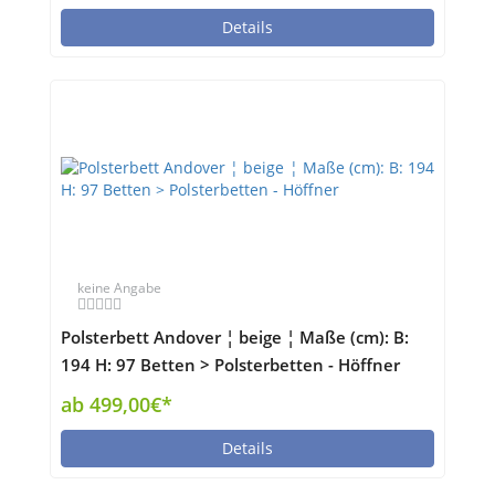
Details
keine Angabe
Polsterbett Andover ¦ beige ¦ Maße (cm): B:
194 H: 97 Betten > Polsterbetten - Höffner
ab 499,00€*
Details