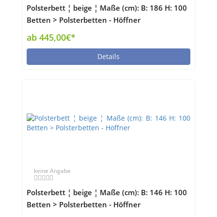
Polsterbett ¦ beige ¦ Maße (cm): B: 186 H: 100
Betten > Polsterbetten - Höffner
ab 445,00€*
Details
keine Angabe
Polsterbett ¦ beige ¦ Maße (cm): B: 146 H: 100
Betten > Polsterbetten - Höffner