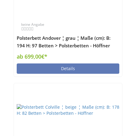
keine Angabe
Polsterbett Andover ¦ grau ¦ Maße (cm): B:
194 H: 97 Betten > Polsterbetten - Höffner
ab 699,00€*
Details