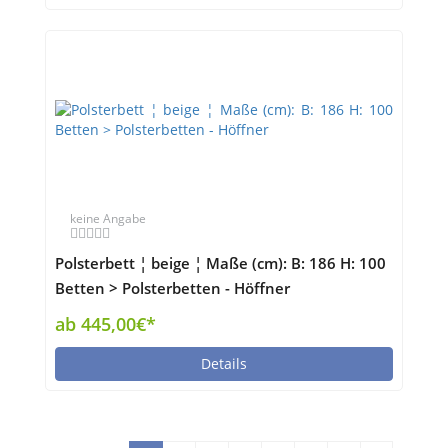
keine Angabe
Polsterbett ¦ beige ¦ Maße (cm): B: 186 H: 100
Betten > Polsterbetten - Höffner
ab 445,00€*
Details