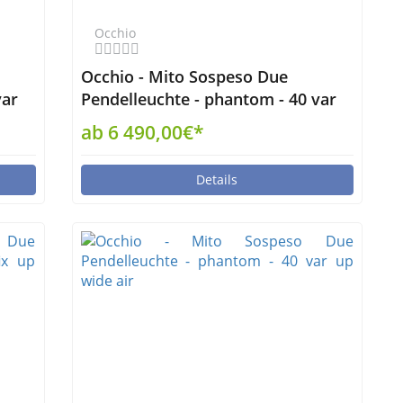
Occhio
Occhio - Mito Sospeso Due
var
Pendelleuchte - phantom - 40 var
up narrow non-air
ab 6 490,00€*
Details