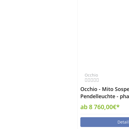
Occhio
Occhio - Mito Sosp
Pendelleuchte - pha
up narrow non-air
ab 8 760,00€*
Detail