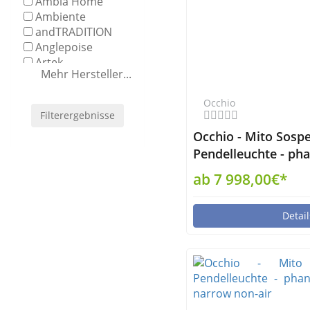
Ambia Home
Ambiente
andTRADITION
Anglepoise
Artek
Mehr Hersteller
...
Occhio
Filterergebnisse
Occhio - Mito Sosp
Pendelleuchte - pha
up narrow air
ab 7 998,00€*
Detail