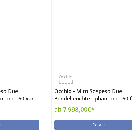
Occhio
eso Due
Occhio - Mito Sospeso Due
ntom - 60 var
Pendelleuchte - phantom - 60 f
up wide air
ab 7 998,00€*
s
Details