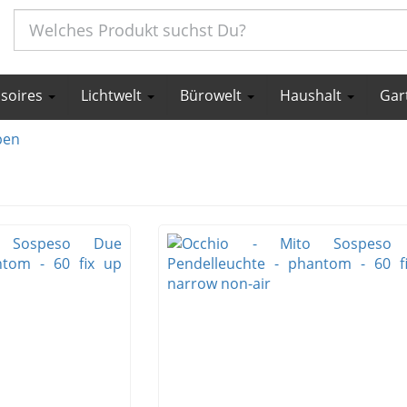
ssoires
Lichtwelt
Bürowelt
Haushalt
Gar
pen