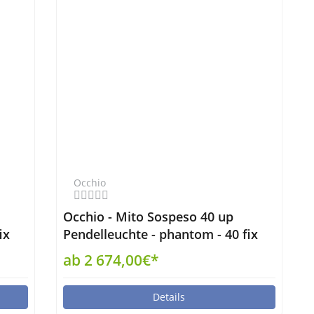
Occhio
Occhio - Mito Sospeso 40 up
ix
Pendelleuchte - phantom - 40 fix
up narrow non-air
ab 2 674,00€*
Details