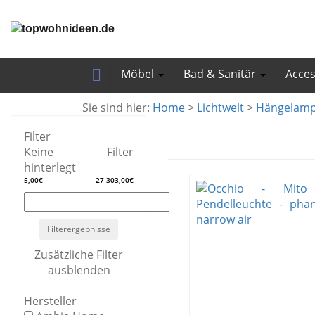
Skip
to
main
content
Möbel
Bad & Sanitär
Acce
Sie sind hier:
Home
>
Lichtwelt
>
Hängelam
Filter
Keine Filter
hinterlegt
5,00€
27 303,00€
Filterergebnisse
Zusätzliche Filter
ausblenden
Hersteller