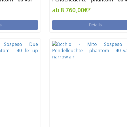
up wide non-air
ab 8 760,00€*
s
Details