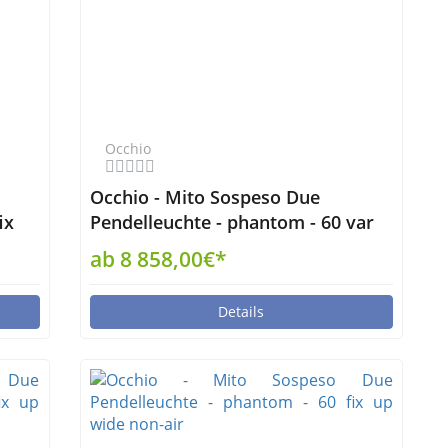
Occhio
Occhio - Mito Sospeso Due
ix
Pendelleuchte - phantom - 60 var
up narrow air
ab 8 858,00€*
Details