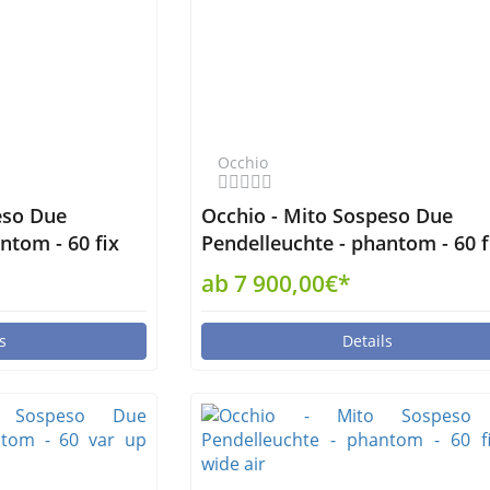
Occhio
eso Due
Occhio - Mito Sospeso Due
ntom - 60 fix
Pendelleuchte - phantom - 60 f
up narrow non-air
ab 7 900,00€*
s
Details