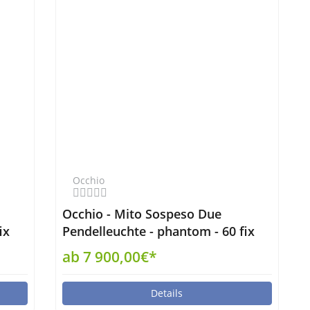
Occhio
Occhio - Mito Sospeso Due
ix
Pendelleuchte - phantom - 60 fix
up wide non-air
ab 7 900,00€*
Details