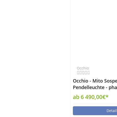
Occhio
Occhio - Mito Sosp
Pendelleuchte - pha
up wide non-air
ab 6 490,00€*
Detail