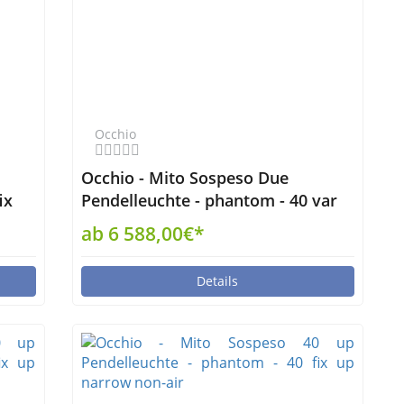
Occhio
Occhio - Mito Sospeso Due
ix
Pendelleuchte - phantom - 40 var
up wide air
ab 6 588,00€*
Details