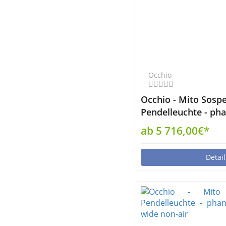
Occhio
Occhio - Mito Sosp
Pendelleuchte - pha
up wide air
ab 5 716,00€*
Detail