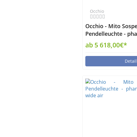
Occhio
Occhio - Mito Sosp
Pendelleuchte - pha
up narrow non-air
ab 5 618,00€*
Detail