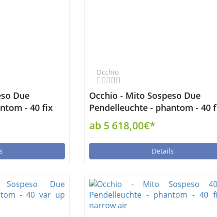
Occhio
eso Due
Occhio - Mito Sospeso Due
ntom - 40 fix
Pendelleuchte - phantom - 40 f
up wide non-air
ab 5 618,00€*
s
Details