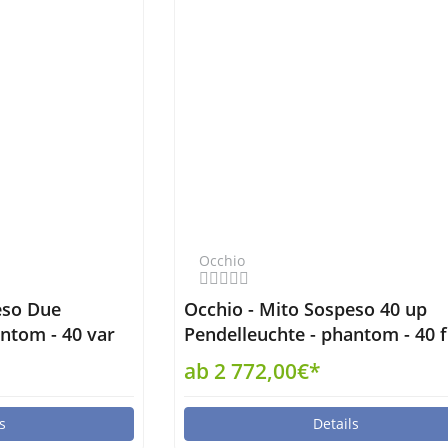
Occhio
eso Due
Occhio - Mito Sospeso 40 up
ntom - 40 var
Pendelleuchte - phantom - 40 f
up narrow air
ab 2 772,00€*
s
Details