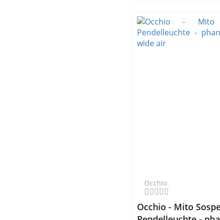
Occhio
Occhio - Mito Sosp
Pendelleuchte - pha