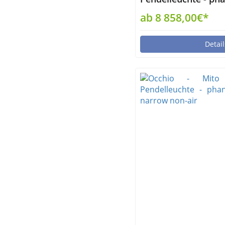
up wide air
ab 8 858,00€*
Detail