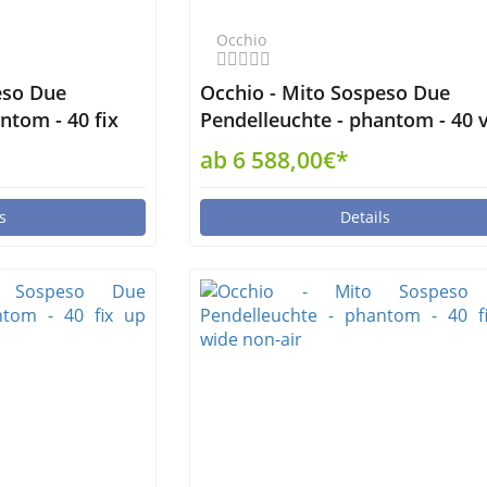
Occhio
eso Due
Occhio - Mito Sospeso Due
ntom - 40 fix
Pendelleuchte - phantom - 40 
up narrow air
ab 6 588,00€*
s
Details