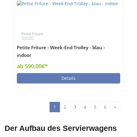
Petite Friture
Petite Friture - Week-End Trolley - blau -
indoor
ab 590,00€*
Details
1
2
3
4
5
6
»
Der Aufbau des Servierwagens