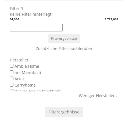
Filter
Keine Filter hinterlegt
34,99€
3 727,00€
Filterergebnisse
Zusätzliche Filter ausblenden
Hersteller
Ambia Home
ars Manufacti
Artek
Carryhome
Design House Stockholm
Weniger Hersteller
...
Gubi
Home Design
Kare Design
Filterergebnisse
Kartell
Landscape