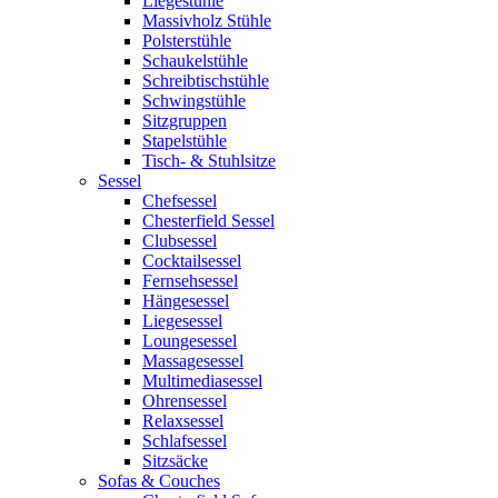
Liegestühle
Massivholz Stühle
Polsterstühle
Schaukelstühle
Schreibtischstühle
Schwingstühle
Sitzgruppen
Stapelstühle
Tisch- & Stuhlsitze
Sessel
Chefsessel
Chesterfield Sessel
Clubsessel
Cocktailsessel
Fernsehsessel
Hängesessel
Liegesessel
Loungesessel
Massagesessel
Multimediasessel
Ohrensessel
Relaxsessel
Schlafsessel
Sitzsäcke
Sofas & Couches