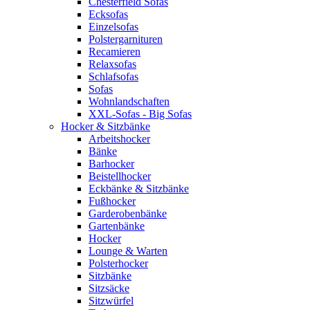
Chesterfield Sofas
Ecksofas
Einzelsofas
Polstergarnituren
Recamieren
Relaxsofas
Schlafsofas
Sofas
Wohnlandschaften
XXL-Sofas - Big Sofas
Hocker & Sitzbänke
Arbeitshocker
Bänke
Barhocker
Beistellhocker
Eckbänke & Sitzbänke
Fußhocker
Garderobenbänke
Gartenbänke
Hocker
Lounge & Warten
Polsterhocker
Sitzbänke
Sitzsäcke
Sitzwürfel