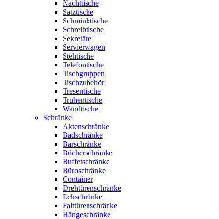
Nachttische
Satztische
Schminktische
Schreibtische
Sekretäre
Servierwagen
Stehtische
Telefontische
Tischgruppen
Tischzubehör
Tresentische
Truhentische
Wandtische
Schränke
Aktenschränke
Badschränke
Barschränke
Bücherschränke
Buffetschränke
Büroschränke
Container
Drehtürenschränke
Eckschränke
Falttürenschränke
Hängeschränke