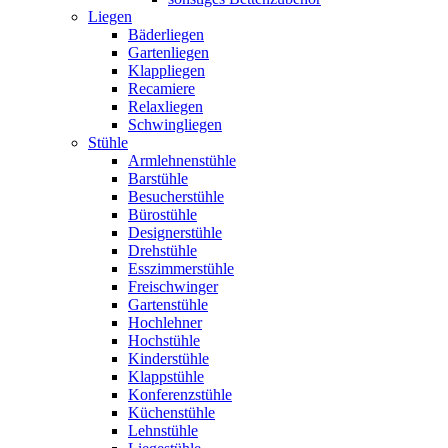
Liegen
Bäderliegen
Gartenliegen
Klappliegen
Recamiere
Relaxliegen
Schwingliegen
Stühle
Armlehnenstühle
Barstühle
Besucherstühle
Bürostühle
Designerstühle
Drehstühle
Esszimmerstühle
Freischwinger
Gartenstühle
Hochlehner
Hochstühle
Kinderstühle
Klappstühle
Konferenzstühle
Küchenstühle
Lehnstühle