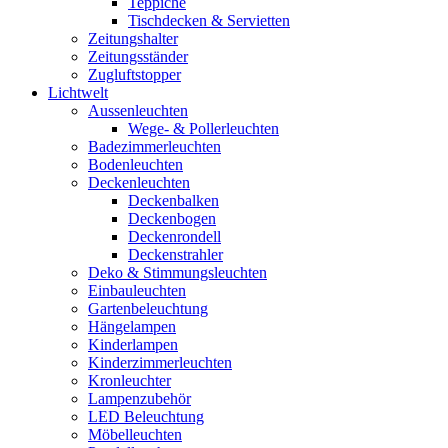
Teppiche
Tischdecken & Servietten
Zeitungshalter
Zeitungsständer
Zugluftstopper
Lichtwelt
Aussenleuchten
Wege- & Pollerleuchten
Badezimmerleuchten
Bodenleuchten
Deckenleuchten
Deckenbalken
Deckenbogen
Deckenrondell
Deckenstrahler
Deko & Stimmungsleuchten
Einbauleuchten
Gartenbeleuchtung
Hängelampen
Kinderlampen
Kinderzimmerleuchten
Kronleuchter
Lampenzubehör
LED Beleuchtung
Möbelleuchten