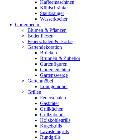
Kaffeemaschinen
Kühlschränke
Staubsauger
Wasserkocher
Gartenbedarf
Blumen & Pflanzen
Bodenfliesen
Feuerschalen & -körbe
Gartendekoration
Brücken
Brunnen & Zubehör
Gartenfiguren
Gartenleuchten
Gartenzwerge
Gartenmöbel
Loungemöbel
Grillen
Feuerschalen
Gasbräter
Grillküchen
Grillzubehör
Holzkohlegrills
Kugelgrills
Lavasteingrills
Rundgrills