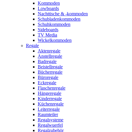
Kommoden
Lowboards
Nachttische & -kommoden
Schubladenkommoden
Schuhkommoden
Sideboards
TV Media
Wickelkommoden
Regale
Aktenregale
Anstellregale
Badregale
Beistellregale
Bücherregale
Büroregale
Eckregale
Flaschenregale
Hängeregale
Kinderregale
Küchenregale
Leiterregale
Raumteiler
Regalsysteme
Regalwuerfel
Regalzubehör