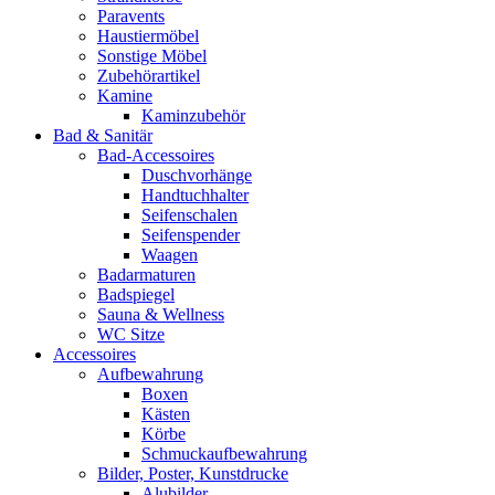
Paravents
Haustiermöbel
Sonstige Möbel
Zubehörartikel
Kamine
Kaminzubehör
Bad & Sanitär
Bad-Accessoires
Duschvorhänge
Handtuchhalter
Seifenschalen
Seifenspender
Waagen
Badarmaturen
Badspiegel
Sauna & Wellness
WC Sitze
Accessoires
Aufbewahrung
Boxen
Kästen
Körbe
Schmuckaufbewahrung
Bilder, Poster, Kunstdrucke
Alubilder