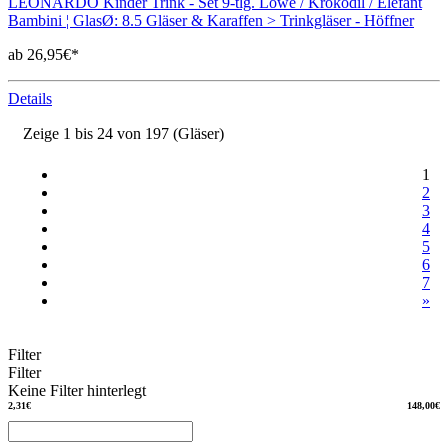
LEONARDO Kinder Trink - Set 9-tlg. Löwe / Krokodil / Elefant
Bambini ¦ GlasØ: 8.5 Gläser & Karaffen > Trinkgläser - Höffner
ab 26,95€*
Details
Zeige 1 bis 24 von 197 (Gläser)
1
2
3
4
5
6
7
»
Filter
Filter
Keine Filter hinterlegt
2,31€
148,00€