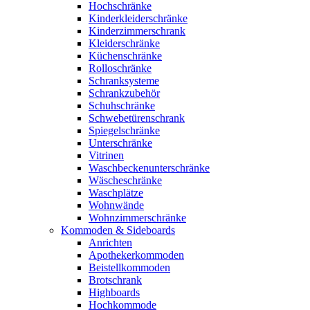
Hochschränke
Kinderkleiderschränke
Kinderzimmerschrank
Kleiderschränke
Küchenschränke
Rolloschränke
Schranksysteme
Schrankzubehör
Schuhschränke
Schwebetürenschrank
Spiegelschränke
Unterschränke
Vitrinen
Waschbeckenunterschränke
Wäscheschränke
Waschplätze
Wohnwände
Wohnzimmerschränke
Kommoden & Sideboards
Anrichten
Apothekerkommoden
Beistellkommoden
Brotschrank
Highboards
Hochkommode