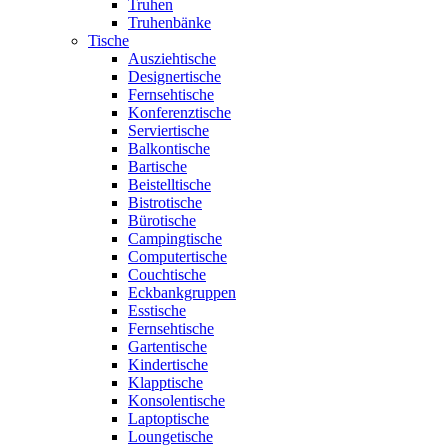
Truhen
Truhenbänke
Tische
Ausziehtische
Designertische
Fernsehtische
Konferenztische
Serviertische
Balkontische
Bartische
Beistelltische
Bistrotische
Bürotische
Campingtische
Computertische
Couchtische
Eckbankgruppen
Esstische
Fernsehtische
Gartentische
Kindertische
Klapptische
Konsolentische
Laptoptische
Loungetische