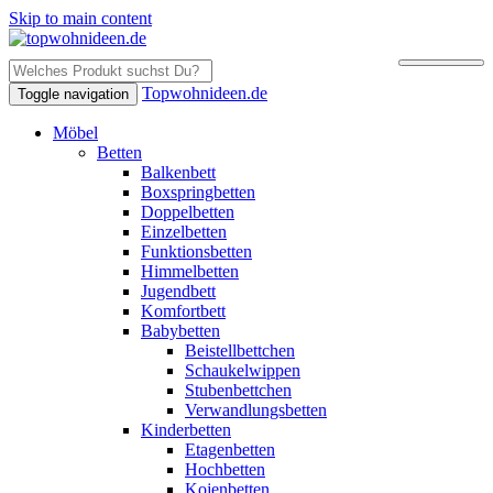
Skip to main content
Topwohnideen.de
Toggle navigation
Möbel
Betten
Balkenbett
Boxspringbetten
Doppelbetten
Einzelbetten
Funktionsbetten
Himmelbetten
Jugendbett
Komfortbett
Babybetten
Beistellbettchen
Schaukelwippen
Stubenbettchen
Verwandlungsbetten
Kinderbetten
Etagenbetten
Hochbetten
Kojenbetten