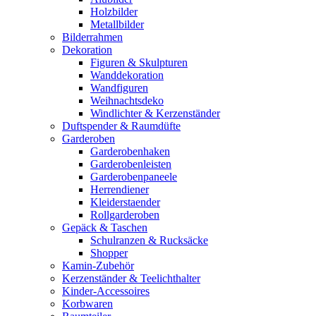
Holzbilder
Metallbilder
Bilderrahmen
Dekoration
Figuren & Skulpturen
Wanddekoration
Wandfiguren
Weihnachtsdeko
Windlichter & Kerzenständer
Duftspender & Raumdüfte
Garderoben
Garderobenhaken
Garderobenleisten
Garderobenpaneele
Herrendiener
Kleiderstaender
Rollgarderoben
Gepäck & Taschen
Schulranzen & Rucksäcke
Shopper
Kamin-Zubehör
Kerzenständer & Teelichthalter
Kinder-Accessoires
Korbwaren