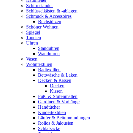
Raumteiler
Schirmständer
Schlüsselkästen & -ablagen
Schmuck & Accessoires
Buchstützen
Schöner Wohnen
Spiegel
Tapeten
Uhren
Standuhren
Wanduhren
Vasen
Wohntextilien
Badtextilien
Bettwäsche & Laken
Decken & Kissen
Decken
Kissen
Fuß- & Stufenmatten
Gardinen & Vorhänge
Handtücher
Kindertextilien
Läufer & Bettumrandungen
Rollos & Jalousien
Schlafsäcke