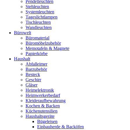
Pendelleuchten
Stehleuchten
Systemleuchten
Tageslichtlampen
Tischleuchten
Wandleuchten
Bürowelt
Büromaterial
Büromöbelzubehör
Memotafeln & Magnete
Papierkörbe
Haushalt
Abfalleimer
Barzubehör
Besteck
Geschirr
Gläser
Heimelektronik
Heimwerkerbedarf
Kleideraufbewahrung
Kochen & Backen
Küchenutensilien
Haushaltsgeräte
Bügeleisen
Einbauherde & Backöfen