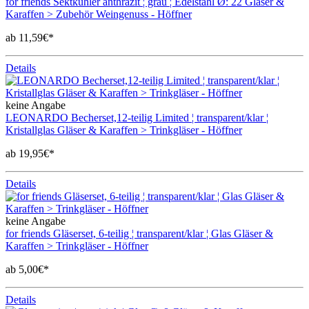
for friends Sektkühler anthrazit ¦ grau ¦ Edelstahl Ø: 22 Gläser &
Karaffen > Zubehör Weingenuss - Höffner
ab 11,59€*
Details
keine Angabe
LEONARDO Becherset,12-teilig Limited ¦ transparent/klar ¦
Kristallglas Gläser & Karaffen > Trinkgläser - Höffner
ab 19,95€*
Details
keine Angabe
for friends Gläserset, 6-teilig ¦ transparent/klar ¦ Glas Gläser &
Karaffen > Trinkgläser - Höffner
ab 5,00€*
Details