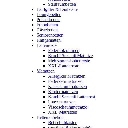
Stauraumbetten
Laufgitter & Laufställe
Loungebetten
Polsterbetten
Futonbetten
Gästebetten
Seniorenbetten
Hängematten
Lattenroste
Federholzrahmen
Kombi Sets mit Matratze
Mehrzonen-Lattenroste
XXL-Lattenroste
Matratzen
Allergiker Matratzen
Federkernmatratzen
Kaltschaummatratzen
Kindermatratzen
Kombi Sets mit Lattenrost
Latexmatratzen
Viscoschaummatratze
XXL-Matratzen
Bettenzubehör
Bettschubkasten
sonstiges Bettenzubehör