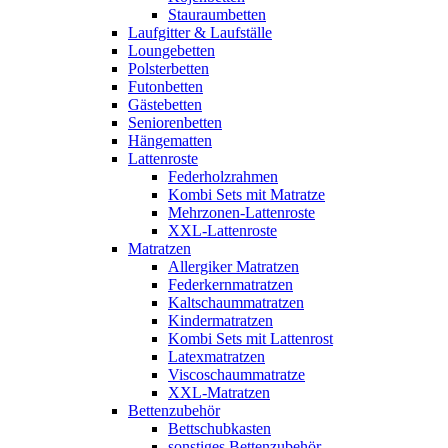
Stauraumbetten
Laufgitter & Laufställe
Loungebetten
Polsterbetten
Futonbetten
Gästebetten
Seniorenbetten
Hängematten
Lattenroste
Federholzrahmen
Kombi Sets mit Matratze
Mehrzonen-Lattenroste
XXL-Lattenroste
Matratzen
Allergiker Matratzen
Federkernmatratzen
Kaltschaummatratzen
Kindermatratzen
Kombi Sets mit Lattenrost
Latexmatratzen
Viscoschaummatratze
XXL-Matratzen
Bettenzubehör
Bettschubkasten
sonstiges Bettenzubehör