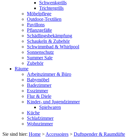
Schwenkgrills
Trichtergrills
Möbelpflege
Outdoor-Textilien
Pavillons
Pflanzgefäße
Schädlingsbekämpfung
Schaukeln & Zubehör
Schwimmbad & Whirlpool
Sonnenschutz
Summer Sale
Zubehör
Räume
Arbeitszimmer & Büro
Babymöbel
Badezimmer
Esszimmer
Flur & Diele
Kinder- und Jugendzimmer
Spielwaren
Küche
Schlafzimmer
Wohnzimmer
Sie sind hier:
Home
>
Accessoires
>
Duftspender & Raumdüfte