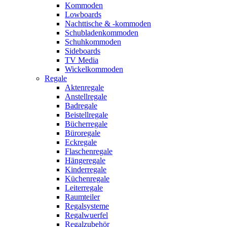
Kommoden
Lowboards
Nachttische & -kommoden
Schubladenkommoden
Schuhkommoden
Sideboards
TV Media
Wickelkommoden
Regale
Aktenregale
Anstellregale
Badregale
Beistellregale
Bücherregale
Büroregale
Eckregale
Flaschenregale
Hängeregale
Kinderregale
Küchenregale
Leiterregale
Raumteiler
Regalsysteme
Regalwuerfel
Regalzubehör