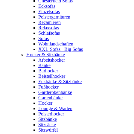
Chesterfield Sofas
Ecksofas
Einzelsofas
Polstergarnituren
Recamieren
Relaxsofas
Schlafsofas
Sofas
Wohnlandschaften
XXL-Sofas - Big Sofas
Hocker & Sitzbänke
Arbeitshocker
Bänke
Barhocker
Beistellhocker
Eckbänke & Sitzbänke
Fußhocker
Garderobenbänke
Gartenbänke
Hocker
Lounge & Warten
Polsterhocker
Sitzbänke
Sitzsäcke
Sitzwürfel