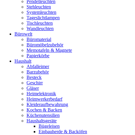
Pendelleuchten
Stehleuchten
Systemleuchten
Tageslichtlampen
Tischleuchten
Wandleuchten
Bürowelt
Büromaterial
Büromöbelzubehör
Memotafeln & Magnete
Papierkörbe
Haushalt
Abfalleimer
Barzubehör
Besteck
Geschirr
Gläser
Heimelektronik
Heimwerkerbedarf
Kleideraufbewahrung
Kochen & Backen
Küchenutensilien
Haushaltsgeräte
Bügeleisen
Einbauherde & Backöfen