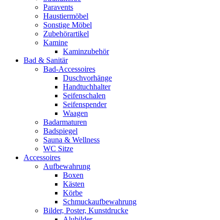
Paravents
Haustiermöbel
Sonstige Möbel
Zubehörartikel
Kamine
Kaminzubehör
Bad & Sanitär
Bad-Accessoires
Duschvorhänge
Handtuchhalter
Seifenschalen
Seifenspender
Waagen
Badarmaturen
Badspiegel
Sauna & Wellness
WC Sitze
Accessoires
Aufbewahrung
Boxen
Kästen
Körbe
Schmuckaufbewahrung
Bilder, Poster, Kunstdrucke
Alubilder