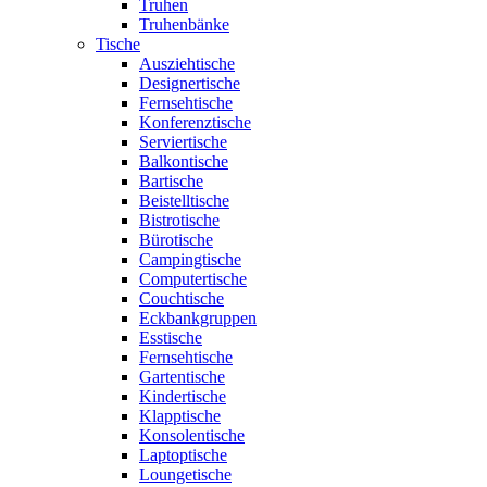
Truhen
Truhenbänke
Tische
Ausziehtische
Designertische
Fernsehtische
Konferenztische
Serviertische
Balkontische
Bartische
Beistelltische
Bistrotische
Bürotische
Campingtische
Computertische
Couchtische
Eckbankgruppen
Esstische
Fernsehtische
Gartentische
Kindertische
Klapptische
Konsolentische
Laptoptische
Loungetische