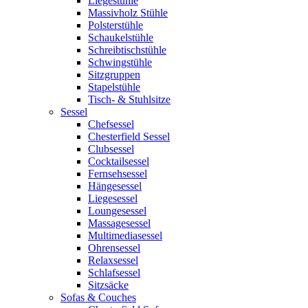
Liegestühle
Massivholz Stühle
Polsterstühle
Schaukelstühle
Schreibtischstühle
Schwingstühle
Sitzgruppen
Stapelstühle
Tisch- & Stuhlsitze
Sessel
Chefsessel
Chesterfield Sessel
Clubsessel
Cocktailsessel
Fernsehsessel
Hängesessel
Liegesessel
Loungesessel
Massagesessel
Multimediasessel
Ohrensessel
Relaxsessel
Schlafsessel
Sitzsäcke
Sofas & Couches