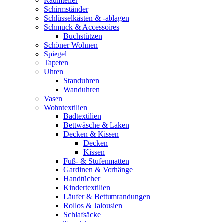
Raumteiler
Schirmständer
Schlüsselkästen & -ablagen
Schmuck & Accessoires
Buchstützen
Schöner Wohnen
Spiegel
Tapeten
Uhren
Standuhren
Wanduhren
Vasen
Wohntextilien
Badtextilien
Bettwäsche & Laken
Decken & Kissen
Decken
Kissen
Fuß- & Stufenmatten
Gardinen & Vorhänge
Handtücher
Kindertextilien
Läufer & Bettumrandungen
Rollos & Jalousien
Schlafsäcke