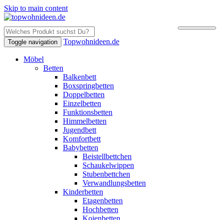
Skip to main content
Topwohnideen.de
Toggle navigation
Möbel
Betten
Balkenbett
Boxspringbetten
Doppelbetten
Einzelbetten
Funktionsbetten
Himmelbetten
Jugendbett
Komfortbett
Babybetten
Beistellbettchen
Schaukelwippen
Stubenbettchen
Verwandlungsbetten
Kinderbetten
Etagenbetten
Hochbetten
Kojenbetten