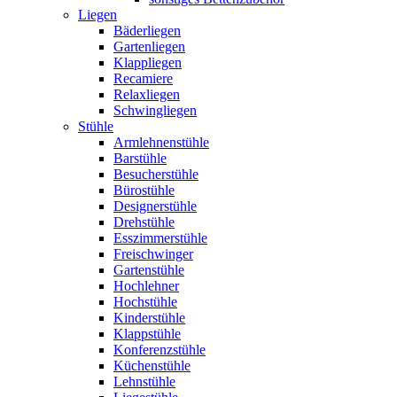
Liegen
Bäderliegen
Gartenliegen
Klappliegen
Recamiere
Relaxliegen
Schwingliegen
Stühle
Armlehnenstühle
Barstühle
Besucherstühle
Bürostühle
Designerstühle
Drehstühle
Esszimmerstühle
Freischwinger
Gartenstühle
Hochlehner
Hochstühle
Kinderstühle
Klappstühle
Konferenzstühle
Küchenstühle
Lehnstühle