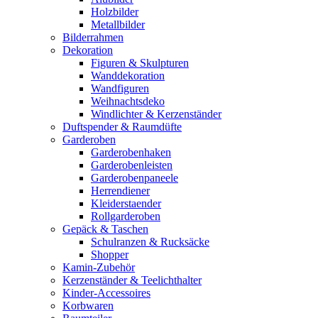
Holzbilder
Metallbilder
Bilderrahmen
Dekoration
Figuren & Skulpturen
Wanddekoration
Wandfiguren
Weihnachtsdeko
Windlichter & Kerzenständer
Duftspender & Raumdüfte
Garderoben
Garderobenhaken
Garderobenleisten
Garderobenpaneele
Herrendiener
Kleiderstaender
Rollgarderoben
Gepäck & Taschen
Schulranzen & Rucksäcke
Shopper
Kamin-Zubehör
Kerzenständer & Teelichthalter
Kinder-Accessoires
Korbwaren