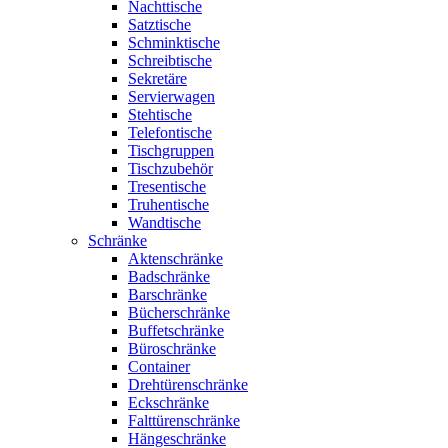
Nachttische
Satztische
Schminktische
Schreibtische
Sekretäre
Servierwagen
Stehtische
Telefontische
Tischgruppen
Tischzubehör
Tresentische
Truhentische
Wandtische
Schränke
Aktenschränke
Badschränke
Barschränke
Bücherschränke
Buffetschränke
Büroschränke
Container
Drehtürenschränke
Eckschränke
Falttürenschränke
Hängeschränke