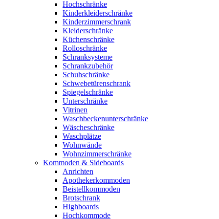
Hochschränke
Kinderkleiderschränke
Kinderzimmerschrank
Kleiderschränke
Küchenschränke
Rolloschränke
Schranksysteme
Schrankzubehör
Schuhschränke
Schwebetürenschrank
Spiegelschränke
Unterschränke
Vitrinen
Waschbeckenunterschränke
Wäscheschränke
Waschplätze
Wohnwände
Wohnzimmerschränke
Kommoden & Sideboards
Anrichten
Apothekerkommoden
Beistellkommoden
Brotschrank
Highboards
Hochkommode