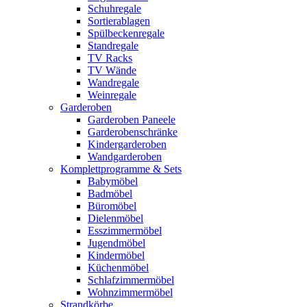
Schuhregale
Sortierablagen
Spülbeckenregale
Standregale
TV Racks
TV Wände
Wandregale
Weinregale
Garderoben
Garderoben Paneele
Garderobenschränke
Kindergarderoben
Wandgarderoben
Komplettprogramme & Sets
Babymöbel
Badmöbel
Büromöbel
Dielenmöbel
Esszimmermöbel
Jugendmöbel
Kindermöbel
Küchenmöbel
Schlafzimmermöbel
Wohnzimmermöbel
Strandkörbe