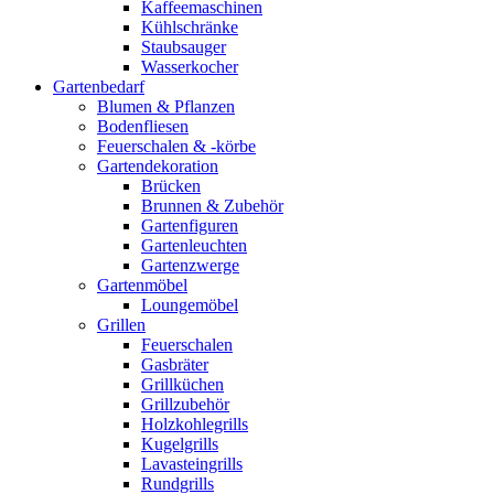
Kaffeemaschinen
Kühlschränke
Staubsauger
Wasserkocher
Gartenbedarf
Blumen & Pflanzen
Bodenfliesen
Feuerschalen & -körbe
Gartendekoration
Brücken
Brunnen & Zubehör
Gartenfiguren
Gartenleuchten
Gartenzwerge
Gartenmöbel
Loungemöbel
Grillen
Feuerschalen
Gasbräter
Grillküchen
Grillzubehör
Holzkohlegrills
Kugelgrills
Lavasteingrills
Rundgrills