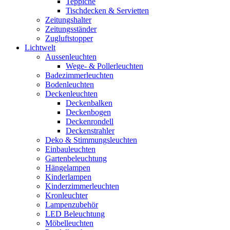
Teppiche
Tischdecken & Servietten
Zeitungshalter
Zeitungsständer
Zugluftstopper
Lichtwelt
Aussenleuchten
Wege- & Pollerleuchten
Badezimmerleuchten
Bodenleuchten
Deckenleuchten
Deckenbalken
Deckenbogen
Deckenrondell
Deckenstrahler
Deko & Stimmungsleuchten
Einbauleuchten
Gartenbeleuchtung
Hängelampen
Kinderlampen
Kinderzimmerleuchten
Kronleuchter
Lampenzubehör
LED Beleuchtung
Möbelleuchten