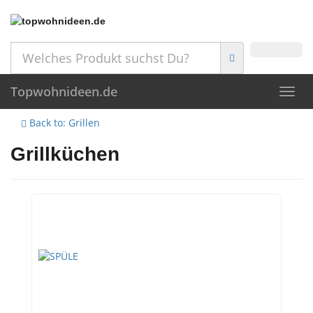
Skip
to
main
content
Topwohnideen.de
Toggl
navig
Back to: Grillen
Grillküchen