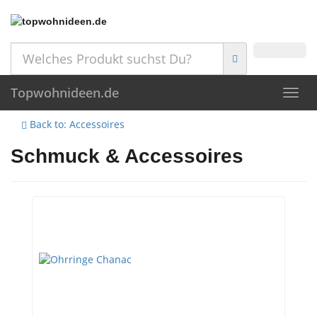
Skip
to
main
content
Topwohnideen.de
Toggl
navig
Back to: Accessoires
Schmuck & Accessoires