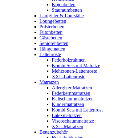
Kojenbetten
Stauraumbetten
Laufgitter & Laufställe
Loungebetten
Polsterbetten
Futonbetten
Gästebetten
Seniorenbetten
Hängematten
Lattenroste
Federholzrahmen
Kombi Sets mit Matratze
Mehrzonen-Lattenroste
XXL-Lattenroste
Matratzen
Allergiker Matratzen
Federkernmatratzen
Kaltschaummatratzen
Kindermatratzen
Kombi Sets mit Lattenrost
Latexmatratzen
Viscoschaummatratze
XXL-Matratzen
Bettenzubehör
Bettschubkasten