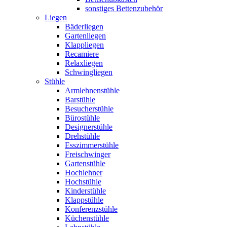
sonstiges Bettenzubehör
Liegen
Bäderliegen
Gartenliegen
Klappliegen
Recamiere
Relaxliegen
Schwingliegen
Stühle
Armlehnenstühle
Barstühle
Besucherstühle
Bürostühle
Designerstühle
Drehstühle
Esszimmerstühle
Freischwinger
Gartenstühle
Hochlehner
Hochstühle
Kinderstühle
Klappstühle
Konferenzstühle
Küchenstühle