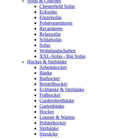
Sofas & Couches
Chesterfield Sofas
Ecksofas
Einzelsofas
Polstergarnituren
Recamieren
Relaxsofas
Schlafsofas
Sofas
Wohnlandschaften
XXL-Sofas - Big Sofas
Hocker & Sitzbänke
Arbeitshocker
Bänke
Barhocker
Beistellhocker
Eckbänke & Sitzbänke
Fußhocker
Garderobenbänke
Gartenbänke
Hocker
Lounge & Warten
Polsterhocker
Sitzbänke
Sitzsäcke