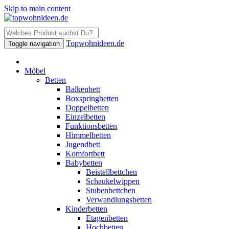
Skip to main content
Topwohnideen.de
Toggle navigation
Möbel
Betten
Balkenbett
Boxspringbetten
Doppelbetten
Einzelbetten
Funktionsbetten
Himmelbetten
Jugendbett
Komfortbett
Babybetten
Beistellbettchen
Schaukelwippen
Stubenbettchen
Verwandlungsbetten
Kinderbetten
Etagenbetten
Hochbetten