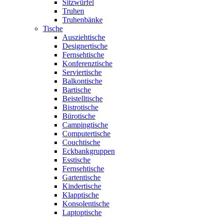
Sitzwürfel
Truhen
Truhenbänke
Tische
Ausziehtische
Designertische
Fernsehtische
Konferenztische
Serviertische
Balkontische
Bartische
Beistelltische
Bistrotische
Bürotische
Campingtische
Computertische
Couchtische
Eckbankgruppen
Esstische
Fernsehtische
Gartentische
Kindertische
Klapptische
Konsolentische
Laptoptische