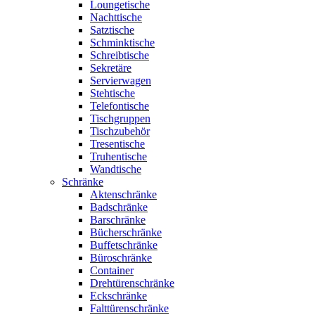
Loungetische
Nachttische
Satztische
Schminktische
Schreibtische
Sekretäre
Servierwagen
Stehtische
Telefontische
Tischgruppen
Tischzubehör
Tresentische
Truhentische
Wandtische
Schränke
Aktenschränke
Badschränke
Barschränke
Bücherschränke
Buffetschränke
Büroschränke
Container
Drehtürenschränke
Eckschränke
Falttürenschränke