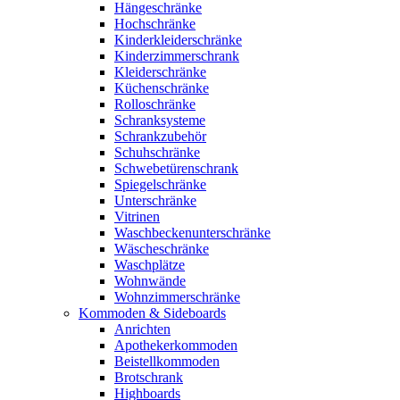
Hängeschränke
Hochschränke
Kinderkleiderschränke
Kinderzimmerschrank
Kleiderschränke
Küchenschränke
Rolloschränke
Schranksysteme
Schrankzubehör
Schuhschränke
Schwebetürenschrank
Spiegelschränke
Unterschränke
Vitrinen
Waschbeckenunterschränke
Wäscheschränke
Waschplätze
Wohnwände
Wohnzimmerschränke
Kommoden & Sideboards
Anrichten
Apothekerkommoden
Beistellkommoden
Brotschrank
Highboards