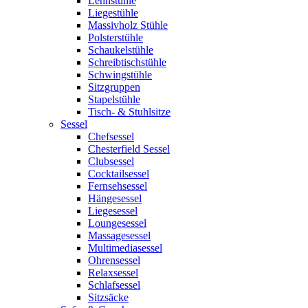
Lehnstühle
Liegestühle
Massivholz Stühle
Polsterstühle
Schaukelstühle
Schreibtischstühle
Schwingstühle
Sitzgruppen
Stapelstühle
Tisch- & Stuhlsitze
Sessel
Chefsessel
Chesterfield Sessel
Clubsessel
Cocktailsessel
Fernsehsessel
Hängesessel
Liegesessel
Loungesessel
Massagesessel
Multimediasessel
Ohrensessel
Relaxsessel
Schlafsessel
Sitzsäcke