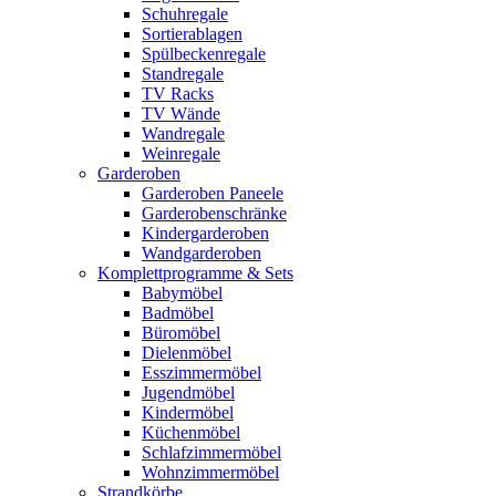
Schuhregale
Sortierablagen
Spülbeckenregale
Standregale
TV Racks
TV Wände
Wandregale
Weinregale
Garderoben
Garderoben Paneele
Garderobenschränke
Kindergarderoben
Wandgarderoben
Komplettprogramme & Sets
Babymöbel
Badmöbel
Büromöbel
Dielenmöbel
Esszimmermöbel
Jugendmöbel
Kindermöbel
Küchenmöbel
Schlafzimmermöbel
Wohnzimmermöbel
Strandkörbe