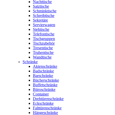
Nachttische
Satztische
Schminktische
Schreibtische
Sekretäre
Servierwagen
Stehtische
Telefontische
Tischgruppen
Tischzubehör
Tresentische
Truhentische
Wandtische
Schränke
Aktenschränke
Badschränke
Barschränke
Bücherschränke
Buffetschränke
Büroschränke
Container
Drehtürenschränke
Eckschränke
Falttürenschränke
Hängeschränke