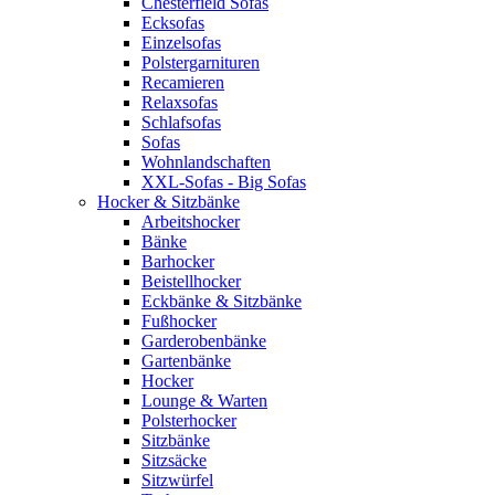
Chesterfield Sofas
Ecksofas
Einzelsofas
Polstergarnituren
Recamieren
Relaxsofas
Schlafsofas
Sofas
Wohnlandschaften
XXL-Sofas - Big Sofas
Hocker & Sitzbänke
Arbeitshocker
Bänke
Barhocker
Beistellhocker
Eckbänke & Sitzbänke
Fußhocker
Garderobenbänke
Gartenbänke
Hocker
Lounge & Warten
Polsterhocker
Sitzbänke
Sitzsäcke
Sitzwürfel