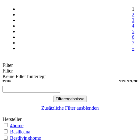
1
2
3
4
5
6
7
»
Filter
Filter
Keine Filter hinterlegt
39,90€
9 999 999,99€
Filterergebnisse
Zusätzliche Filter ausblenden
Hersteller
4home
Basilicana
Bestlivinghome