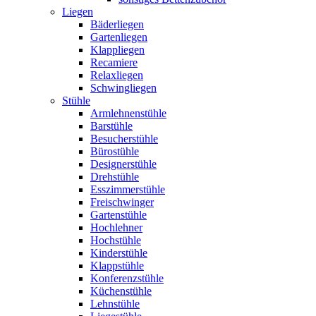
Liegen
Bäderliegen
Gartenliegen
Klappliegen
Recamiere
Relaxliegen
Schwingliegen
Stühle
Armlehnenstühle
Barstühle
Besucherstühle
Bürostühle
Designerstühle
Drehstühle
Esszimmerstühle
Freischwinger
Gartenstühle
Hochlehner
Hochstühle
Kinderstühle
Klappstühle
Konferenzstühle
Küchenstühle
Lehnstühle