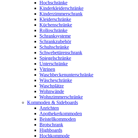
Hochschränke
Kinderkleiderschränke
Kinderzimmerschrank
Kleiderschränke
Küchenschränke
Rolloschränke
Schranksysteme
Schrankzubehör
Schuhschränke
Schwebetürenschrank
Spiegelschränke
Unterschränke
Vitrinen
Waschbeckenunterschränke
Wäscheschränke
Waschplätze
Wohnwände
Wohnzimmerschränke
Kommoden & Sideboards
Anrichten
Apothekerkommoden
Beistellkommoden
Brotschrank
Highboards
Hochkommode