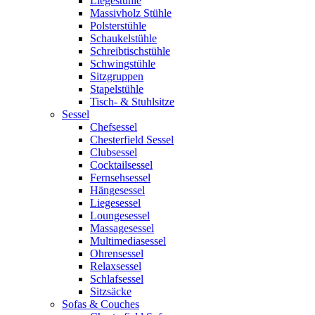
Liegestühle
Massivholz Stühle
Polsterstühle
Schaukelstühle
Schreibtischstühle
Schwingstühle
Sitzgruppen
Stapelstühle
Tisch- & Stuhlsitze
Sessel
Chefsessel
Chesterfield Sessel
Clubsessel
Cocktailsessel
Fernsehsessel
Hängesessel
Liegesessel
Loungesessel
Massagesessel
Multimediasessel
Ohrensessel
Relaxsessel
Schlafsessel
Sitzsäcke
Sofas & Couches