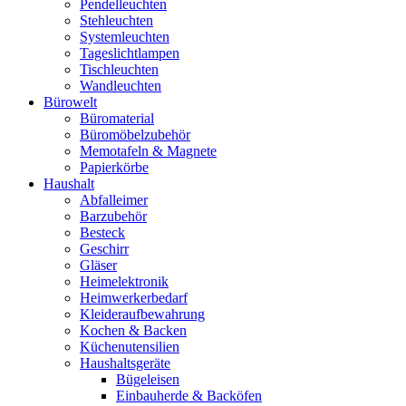
Pendelleuchten
Stehleuchten
Systemleuchten
Tageslichtlampen
Tischleuchten
Wandleuchten
Bürowelt
Büromaterial
Büromöbelzubehör
Memotafeln & Magnete
Papierkörbe
Haushalt
Abfalleimer
Barzubehör
Besteck
Geschirr
Gläser
Heimelektronik
Heimwerkerbedarf
Kleideraufbewahrung
Kochen & Backen
Küchenutensilien
Haushaltsgeräte
Bügeleisen
Einbauherde & Backöfen