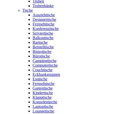
Truhen
Truhenbänke
Tische
Ausziehtische
Designertische
Fernsehtische
Konferenztische
Serviertische
Balkontische
Bartische
Beistelltische
Bistrotische
Bürotische
Campingtische
Computertische
Couchtische
Eckbankgruppen
Esstische
Fernsehtische
Gartentische
Kindertische
Klapptische
Konsolentische
Laptoptische
Loungetische