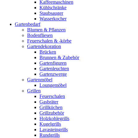
Kaffeemaschinen
Kühlschränke
Staubsauger
Wasserkocher
Gartenbedarf
Blumen & Pflanzen
Bodenfliesen
Feuerschalen & -körbe
Gartendekoration
Brücken
Brunnen & Zubehör
Gartenfiguren
Gartenleuchten
Gartenzwerge
Gartenmöbel
Loungemöbel
Grillen
Feuerschalen
Gasbräter
Grillküchen
Grillzubehör
Holzkohlegrills
Kugelgrills
Lavasteingrills
Rundgrills