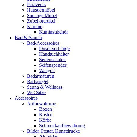
Paravents
Haustiermöbel
Sonstige Möbel
Zubehörartikel
Kamine
Kaminzubehör
Bad & Sanitär
Bad-Accessoires
Duschvorhänge
Handtuchhalter
Seifenschalen
Seifenspender
Waagen
Badarmaturen
Badspiegel
Sauna & Wellness
WC Sitze
Accessoires
Aufbewahrung
Boxen
Kästen
Körbe
Schmuckaufbewahrung
Bilder, Poster, Kunstdrucke
Alubilder