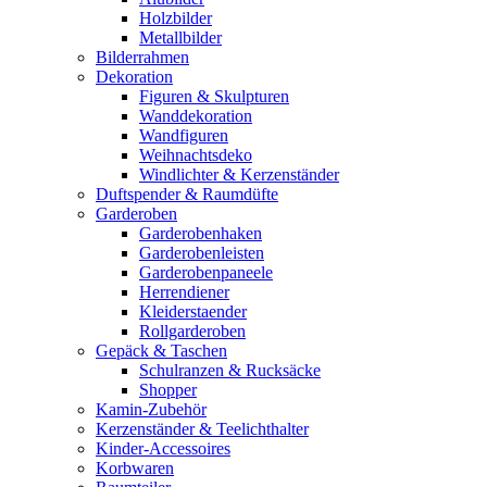
Holzbilder
Metallbilder
Bilderrahmen
Dekoration
Figuren & Skulpturen
Wanddekoration
Wandfiguren
Weihnachtsdeko
Windlichter & Kerzenständer
Duftspender & Raumdüfte
Garderoben
Garderobenhaken
Garderobenleisten
Garderobenpaneele
Herrendiener
Kleiderstaender
Rollgarderoben
Gepäck & Taschen
Schulranzen & Rucksäcke
Shopper
Kamin-Zubehör
Kerzenständer & Teelichthalter
Kinder-Accessoires
Korbwaren