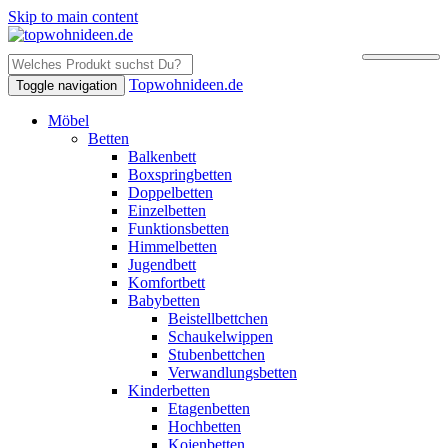
Skip to main content
Topwohnideen.de
Toggle navigation
Möbel
Betten
Balkenbett
Boxspringbetten
Doppelbetten
Einzelbetten
Funktionsbetten
Himmelbetten
Jugendbett
Komfortbett
Babybetten
Beistellbettchen
Schaukelwippen
Stubenbettchen
Verwandlungsbetten
Kinderbetten
Etagenbetten
Hochbetten
Kojenbetten