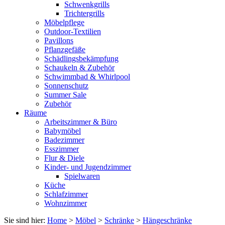
Schwenkgrills
Trichtergrills
Möbelpflege
Outdoor-Textilien
Pavillons
Pflanzgefäße
Schädlingsbekämpfung
Schaukeln & Zubehör
Schwimmbad & Whirlpool
Sonnenschutz
Summer Sale
Zubehör
Räume
Arbeitszimmer & Büro
Babymöbel
Badezimmer
Esszimmer
Flur & Diele
Kinder- und Jugendzimmer
Spielwaren
Küche
Schlafzimmer
Wohnzimmer
Sie sind hier:
Home
>
Möbel
>
Schränke
>
Hängeschränke