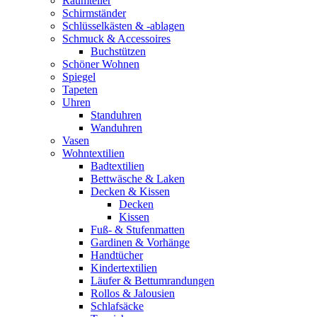
Raumteiler
Schirmständer
Schlüsselkästen & -ablagen
Schmuck & Accessoires
Buchstützen
Schöner Wohnen
Spiegel
Tapeten
Uhren
Standuhren
Wanduhren
Vasen
Wohntextilien
Badtextilien
Bettwäsche & Laken
Decken & Kissen
Decken
Kissen
Fuß- & Stufenmatten
Gardinen & Vorhänge
Handtücher
Kindertextilien
Läufer & Bettumrandungen
Rollos & Jalousien
Schlafsäcke