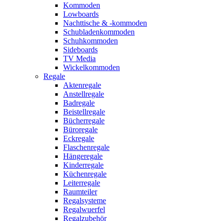
Kommoden
Lowboards
Nachttische & -kommoden
Schubladenkommoden
Schuhkommoden
Sideboards
TV Media
Wickelkommoden
Regale
Aktenregale
Anstellregale
Badregale
Beistellregale
Bücherregale
Büroregale
Eckregale
Flaschenregale
Hängeregale
Kinderregale
Küchenregale
Leiterregale
Raumteiler
Regalsysteme
Regalwuerfel
Regalzubehör