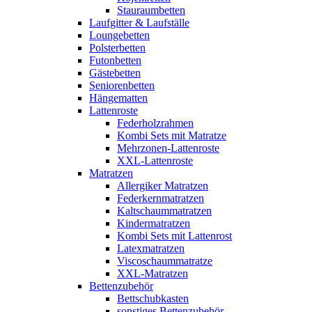
Stauraumbetten
Laufgitter & Laufställe
Loungebetten
Polsterbetten
Futonbetten
Gästebetten
Seniorenbetten
Hängematten
Lattenroste
Federholzrahmen
Kombi Sets mit Matratze
Mehrzonen-Lattenroste
XXL-Lattenroste
Matratzen
Allergiker Matratzen
Federkernmatratzen
Kaltschaummatratzen
Kindermatratzen
Kombi Sets mit Lattenrost
Latexmatratzen
Viscoschaummatratze
XXL-Matratzen
Bettenzubehör
Bettschubkasten
sonstiges Bettenzubehör