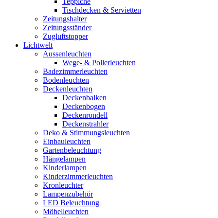
Teppiche
Tischdecken & Servietten
Zeitungshalter
Zeitungsständer
Zugluftstopper
Lichtwelt
Aussenleuchten
Wege- & Pollerleuchten
Badezimmerleuchten
Bodenleuchten
Deckenleuchten
Deckenbalken
Deckenbogen
Deckenrondell
Deckenstrahler
Deko & Stimmungsleuchten
Einbauleuchten
Gartenbeleuchtung
Hängelampen
Kinderlampen
Kinderzimmerleuchten
Kronleuchter
Lampenzubehör
LED Beleuchtung
Möbelleuchten