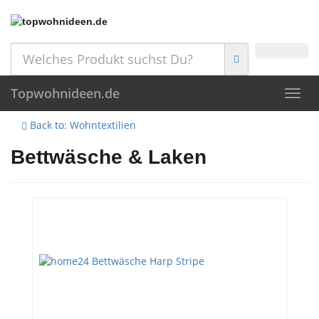
Skip
to
main
content
Topwohnideen.de
Toggl
navig
Back to: Wohntextilien
Bettwäsche & Laken