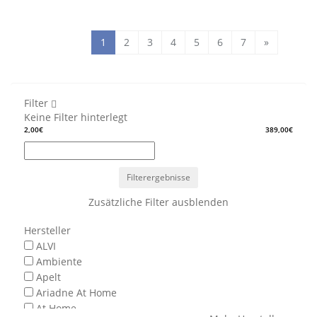
1
2
3
4
5
6
7
»
Filter
Keine Filter hinterlegt
2,00€
389,00€
Filterergebnisse
Zusätzliche Filter ausblenden
Hersteller
ALVI
Ambiente
Apelt
Ariadne At Home
At Home