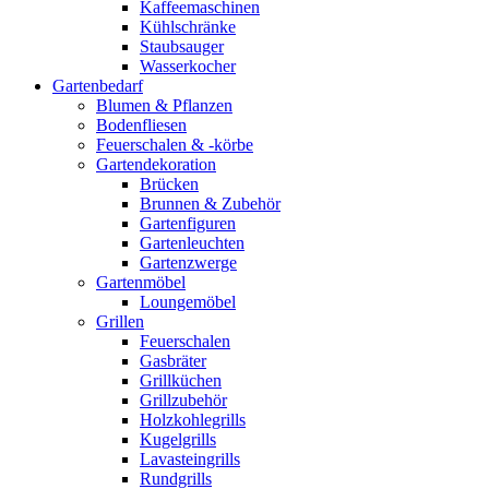
Kaffeemaschinen
Kühlschränke
Staubsauger
Wasserkocher
Gartenbedarf
Blumen & Pflanzen
Bodenfliesen
Feuerschalen & -körbe
Gartendekoration
Brücken
Brunnen & Zubehör
Gartenfiguren
Gartenleuchten
Gartenzwerge
Gartenmöbel
Loungemöbel
Grillen
Feuerschalen
Gasbräter
Grillküchen
Grillzubehör
Holzkohlegrills
Kugelgrills
Lavasteingrills
Rundgrills