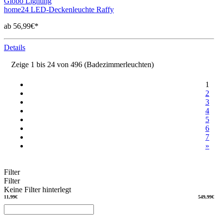
Globo Lighting
home24 LED-Deckenleuchte Raffy
ab 56,99€*
Details
Zeige 1 bis 24 von 496 (Badezimmerleuchten)
1
2
3
4
5
6
7
»
Filter
Filter
Keine Filter hinterlegt
11,99€
549,99€