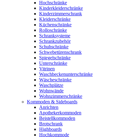
Hochschränke
Kinderkleiderschränke
Kinderzimmerschrank
Kleiderschränke
Küchenschränke
Rolloschränke
Schranksysteme
Schrankzubehör
Schuhschränke
Schwebetürenschrank
Spiegelschränke
Unterschränke
Vitrinen
Waschbeckenunterschränke
Wäscheschränke
Waschplätze
Wohnwände
Wohnzimmerschränke
Kommoden & Sideboards
Anrichten
Apothekerkommoden
Beistellkommoden
Brotschrank
Highboards
Hochkommode