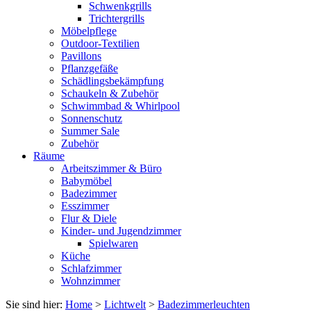
Schwenkgrills
Trichtergrills
Möbelpflege
Outdoor-Textilien
Pavillons
Pflanzgefäße
Schädlingsbekämpfung
Schaukeln & Zubehör
Schwimmbad & Whirlpool
Sonnenschutz
Summer Sale
Zubehör
Räume
Arbeitszimmer & Büro
Babymöbel
Badezimmer
Esszimmer
Flur & Diele
Kinder- und Jugendzimmer
Spielwaren
Küche
Schlafzimmer
Wohnzimmer
Sie sind hier:
Home
>
Lichtwelt
>
Badezimmerleuchten