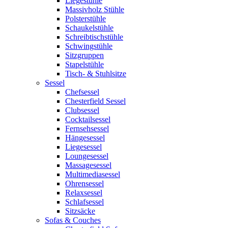
Liegestühle
Massivholz Stühle
Polsterstühle
Schaukelstühle
Schreibtischstühle
Schwingstühle
Sitzgruppen
Stapelstühle
Tisch- & Stuhlsitze
Sessel
Chefsessel
Chesterfield Sessel
Clubsessel
Cocktailsessel
Fernsehsessel
Hängesessel
Liegesessel
Loungesessel
Massagesessel
Multimediasessel
Ohrensessel
Relaxsessel
Schlafsessel
Sitzsäcke
Sofas & Couches