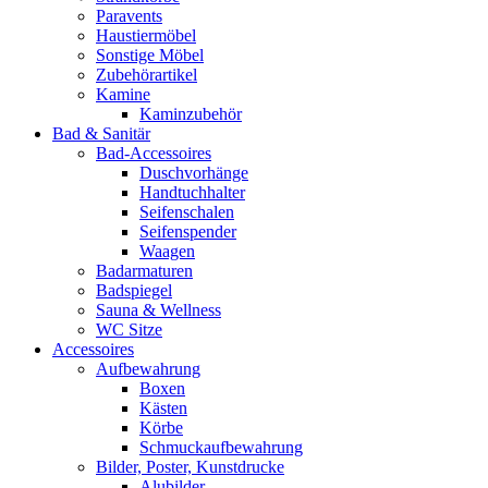
Paravents
Haustiermöbel
Sonstige Möbel
Zubehörartikel
Kamine
Kaminzubehör
Bad & Sanitär
Bad-Accessoires
Duschvorhänge
Handtuchhalter
Seifenschalen
Seifenspender
Waagen
Badarmaturen
Badspiegel
Sauna & Wellness
WC Sitze
Accessoires
Aufbewahrung
Boxen
Kästen
Körbe
Schmuckaufbewahrung
Bilder, Poster, Kunstdrucke
Alubilder