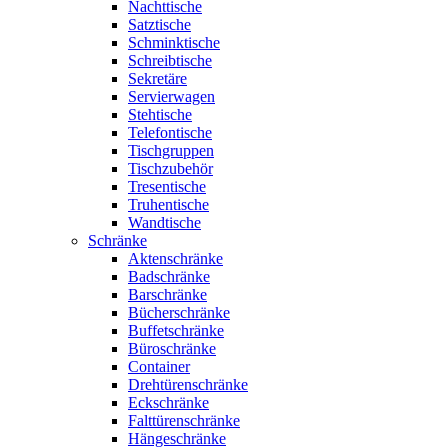
Nachttische
Satztische
Schminktische
Schreibtische
Sekretäre
Servierwagen
Stehtische
Telefontische
Tischgruppen
Tischzubehör
Tresentische
Truhentische
Wandtische
Schränke
Aktenschränke
Badschränke
Barschränke
Bücherschränke
Buffetschränke
Büroschränke
Container
Drehtürenschränke
Eckschränke
Falttürenschränke
Hängeschränke