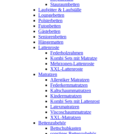
Stauraumbetten
Laufgitter & Laufställe
Loungebetten
Polsterbetten
Futonbetten
Gästebetten
Seniorenbetten
Hängematten
Lattenroste
Federholzrahmen
Kombi Sets mit Matratze
Mehrzonen-Lattenroste
XXL-Lattenroste
Matratzen
Allergiker Matratzen
Federkernmatratzen
Kaltschaummatratzen
Kindermatratzen
Kombi Sets mit Lattenrost
Latexmatratzen
Viscoschaummatratze
XXL-Matratzen
Bettenzubehör
Bettschubkasten
sonstiges Bettenzubehör