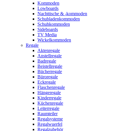
Kommoden
Lowboards
Nachttische & -kommoden
Schubladenkommoden
Schuhkommoden
Sideboards
TV Media
Wickelkommoden
Regale
Aktenregale
Anstellregale
Badregale
Beistellregale
Bücherregale
Büroregale
Eckregale
Flaschenregale
Hängeregale
Kinderregale
Küchenregale
Leiterregale
Raumteiler
Regalsysteme
Regalwuerfel
Regalzubehör