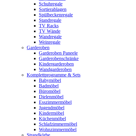
Schuhregale
Sortierablagen
Spülbeckenregale
Standregale
TV Racks
TV Wände
Wandregale
Weinregale
Garderoben
Garderoben Paneele
Garderobenschränke
Kindergarderoben
Wandgarderoben
Komplettprogramme & Sets
Babymöbel
Badmöbel
Büromöbel
Dielenmöbel
Esszimmermöbel
Jugendmöbel
Kindermöbel
Küchenmöbel
Schlafzimmermöbel
Wohnzimmermöbel
Strandkörbe