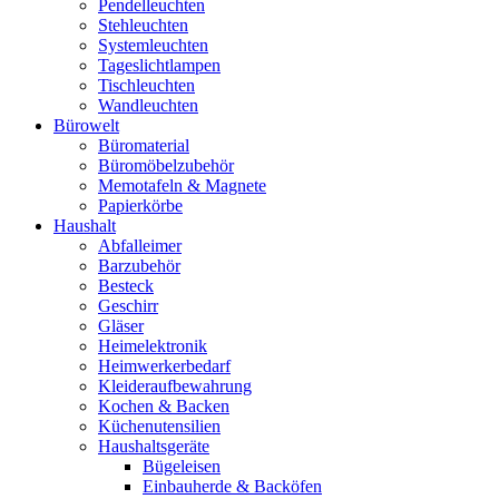
Pendelleuchten
Stehleuchten
Systemleuchten
Tageslichtlampen
Tischleuchten
Wandleuchten
Bürowelt
Büromaterial
Büromöbelzubehör
Memotafeln & Magnete
Papierkörbe
Haushalt
Abfalleimer
Barzubehör
Besteck
Geschirr
Gläser
Heimelektronik
Heimwerkerbedarf
Kleideraufbewahrung
Kochen & Backen
Küchenutensilien
Haushaltsgeräte
Bügeleisen
Einbauherde & Backöfen