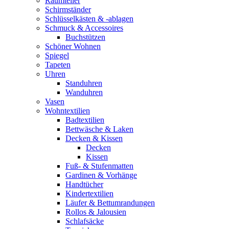
Raumteiler
Schirmständer
Schlüsselkästen & -ablagen
Schmuck & Accessoires
Buchstützen
Schöner Wohnen
Spiegel
Tapeten
Uhren
Standuhren
Wanduhren
Vasen
Wohntextilien
Badtextilien
Bettwäsche & Laken
Decken & Kissen
Decken
Kissen
Fuß- & Stufenmatten
Gardinen & Vorhänge
Handtücher
Kindertextilien
Läufer & Bettumrandungen
Rollos & Jalousien
Schlafsäcke