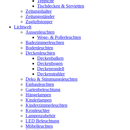
Teppiche
Tischdecken & Servietten
Zeitungshalter
Zeitungsständer
Zugluftstopper
Lichtwelt
Aussenleuchten
Wege- & Pollerleuchten
Badezimmerleuchten
Bodenleuchten
Deckenleuchten
Deckenbalken
Deckenbogen
Deckenrondell
Deckenstrahler
Deko & Stimmungsleuchten
Einbauleuchten
Gartenbeleuchtung
Hängelampen
Kinderlampen
Kinderzimmerleuchten
Kronleuchter
Lampenzubehör
LED Beleuchtung
Möbelleuchten