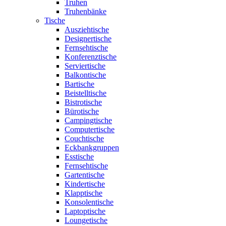
Truhen
Truhenbänke
Tische
Ausziehtische
Designertische
Fernsehtische
Konferenztische
Serviertische
Balkontische
Bartische
Beistelltische
Bistrotische
Bürotische
Campingtische
Computertische
Couchtische
Eckbankgruppen
Esstische
Fernsehtische
Gartentische
Kindertische
Klapptische
Konsolentische
Laptoptische
Loungetische