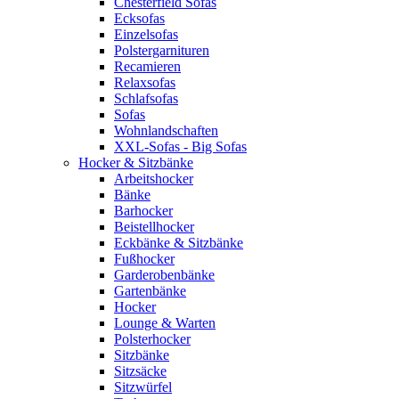
Chesterfield Sofas
Ecksofas
Einzelsofas
Polstergarnituren
Recamieren
Relaxsofas
Schlafsofas
Sofas
Wohnlandschaften
XXL-Sofas - Big Sofas
Hocker & Sitzbänke
Arbeitshocker
Bänke
Barhocker
Beistellhocker
Eckbänke & Sitzbänke
Fußhocker
Garderobenbänke
Gartenbänke
Hocker
Lounge & Warten
Polsterhocker
Sitzbänke
Sitzsäcke
Sitzwürfel