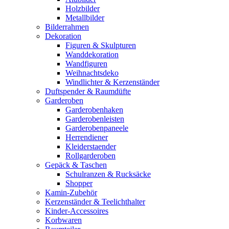
Holzbilder
Metallbilder
Bilderrahmen
Dekoration
Figuren & Skulpturen
Wanddekoration
Wandfiguren
Weihnachtsdeko
Windlichter & Kerzenständer
Duftspender & Raumdüfte
Garderoben
Garderobenhaken
Garderobenleisten
Garderobenpaneele
Herrendiener
Kleiderstaender
Rollgarderoben
Gepäck & Taschen
Schulranzen & Rucksäcke
Shopper
Kamin-Zubehör
Kerzenständer & Teelichthalter
Kinder-Accessoires
Korbwaren