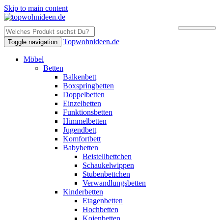
Skip to main content
Topwohnideen.de
Toggle navigation
Möbel
Betten
Balkenbett
Boxspringbetten
Doppelbetten
Einzelbetten
Funktionsbetten
Himmelbetten
Jugendbett
Komfortbett
Babybetten
Beistellbettchen
Schaukelwippen
Stubenbettchen
Verwandlungsbetten
Kinderbetten
Etagenbetten
Hochbetten
Kojenbetten