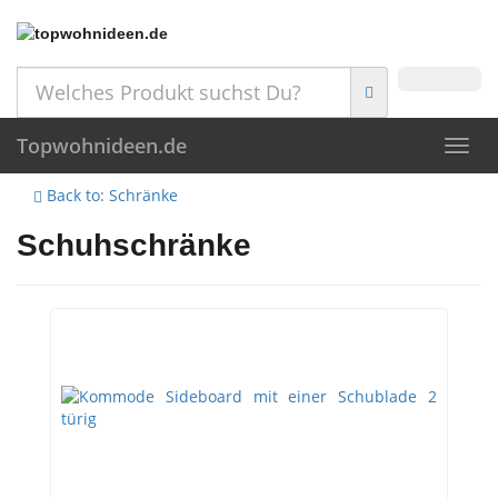
Skip
to
main
content
Topwohnideen.de
Toggl
navig
Back to: Schränke
Schuhschränke