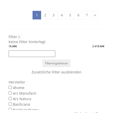
1
2
3
4
5
6
7
»
Filter
Keine Filter hinterlegt
15,00€
2 619,00€
Filterergebnisse
Zusätzliche Filter ausblenden
Hersteller
4home
ars Manufacti
Ars Natura
Basilicana
Bestlivinghome