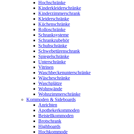
Hochschränke
Kinderkleiderschränke
Kinderzimmerschrank
Kleiderschränke
Küchenschränke
Rolloschränke
Schranksysteme
Schrankzubehör
Schuhschränke
Schwebetürenschrank
Spiegelschränke
Unterschränke
Vitrinen
Waschbeckenunterschränke
Wäscheschränke
Waschplätze
Wohnwände
Wohnzimmerschränke
Kommoden & Sideboards
Anrichten
Apothekerkommoden
Beistellkommoden
Brotschrank
Highboards
Hochkommode