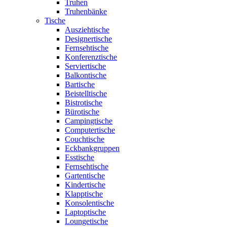
Truhen
Truhenbänke
Tische
Ausziehtische
Designertische
Fernsehtische
Konferenztische
Serviertische
Balkontische
Bartische
Beistelltische
Bistrotische
Bürotische
Campingtische
Computertische
Couchtische
Eckbankgruppen
Esstische
Fernsehtische
Gartentische
Kindertische
Klapptische
Konsolentische
Laptoptische
Loungetische