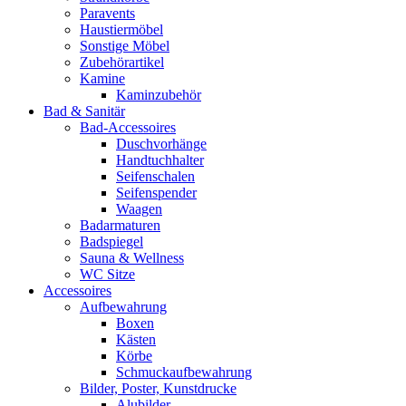
Paravents
Haustiermöbel
Sonstige Möbel
Zubehörartikel
Kamine
Kaminzubehör
Bad & Sanitär
Bad-Accessoires
Duschvorhänge
Handtuchhalter
Seifenschalen
Seifenspender
Waagen
Badarmaturen
Badspiegel
Sauna & Wellness
WC Sitze
Accessoires
Aufbewahrung
Boxen
Kästen
Körbe
Schmuckaufbewahrung
Bilder, Poster, Kunstdrucke
Alubilder