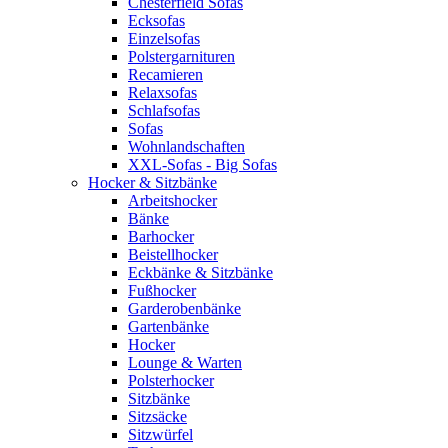
Chesterfield Sofas
Ecksofas
Einzelsofas
Polstergarnituren
Recamieren
Relaxsofas
Schlafsofas
Sofas
Wohnlandschaften
XXL-Sofas - Big Sofas
Hocker & Sitzbänke
Arbeitshocker
Bänke
Barhocker
Beistellhocker
Eckbänke & Sitzbänke
Fußhocker
Garderobenbänke
Gartenbänke
Hocker
Lounge & Warten
Polsterhocker
Sitzbänke
Sitzsäcke
Sitzwürfel