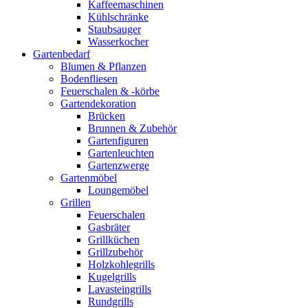
Kaffeemaschinen
Kühlschränke
Staubsauger
Wasserkocher
Gartenbedarf
Blumen & Pflanzen
Bodenfliesen
Feuerschalen & -körbe
Gartendekoration
Brücken
Brunnen & Zubehör
Gartenfiguren
Gartenleuchten
Gartenzwerge
Gartenmöbel
Loungemöbel
Grillen
Feuerschalen
Gasbräter
Grillküchen
Grillzubehör
Holzkohlegrills
Kugelgrills
Lavasteingrills
Rundgrills