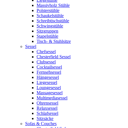
Liegestühle
Massivholz Stühle
Polsterstühle
Schaukelstühle
Schreibtischstühle
Schwingstühle
Sitzgruppen
Stapelstühle
Tisch- & Stuhlsitze
Sessel
Chefsessel
Chesterfield Sessel
Clubsessel
Cocktailsessel
Fernsehsessel
Hängesessel
Liegesessel
Loungesessel
Massagesessel
Multimediasessel
Ohrensessel
Relaxsessel
Schlafsessel
Sitzsäcke
Sofas & Couches