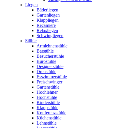
Liegen
Bäderliegen
Gartenliegen
Klappliegen
Recamiere
Relaxliegen
Schwingliegen
Stühle
Armlehnenstühle
Barstühle
Besucherstühle
Bürostühle
Designerstühle
Drehstühle
Esszimmerstühle
Freischwinger
Gartenstühle
Hochlehner
Hochstühle
Kinderstühle
Klappstühle
Konferenzstühle
Küchenstühle
Lehnstühle