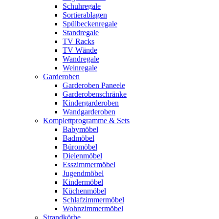
Schuhregale
Sortierablagen
Spülbeckenregale
Standregale
TV Racks
TV Wände
Wandregale
Weinregale
Garderoben
Garderoben Paneele
Garderobenschränke
Kindergarderoben
Wandgarderoben
Komplettprogramme & Sets
Babymöbel
Badmöbel
Büromöbel
Dielenmöbel
Esszimmermöbel
Jugendmöbel
Kindermöbel
Küchenmöbel
Schlafzimmermöbel
Wohnzimmermöbel
Strandkörbe