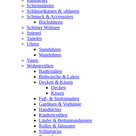
Raumteiler
Schirmständer
Schlüsselkästen & -ablagen
Schmuck & Accessoires
Buchstützen
Schöner Wohnen
Spiegel
Tapeten
Uhren
Standuhren
Wanduhren
Vasen
Wohntextilien
Badtextilien
Bettwäsche & Laken
Decken & Kissen
Decken
Kissen
Fuß- & Stufenmatten
Gardinen & Vorhänge
Handtücher
Kindertextilien
Läufer & Bettumrandungen
Rollos & Jalousien
Schlafsäcke