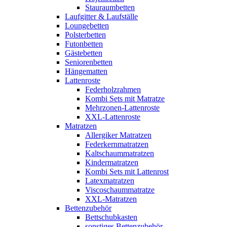
Stauraumbetten
Laufgitter & Laufställe
Loungebetten
Polsterbetten
Futonbetten
Gästebetten
Seniorenbetten
Hängematten
Lattenroste
Federholzrahmen
Kombi Sets mit Matratze
Mehrzonen-Lattenroste
XXL-Lattenroste
Matratzen
Allergiker Matratzen
Federkernmatratzen
Kaltschaummatratzen
Kindermatratzen
Kombi Sets mit Lattenrost
Latexmatratzen
Viscoschaummatratze
XXL-Matratzen
Bettenzubehör
Bettschubkasten
sonstiges Bettenzubehör