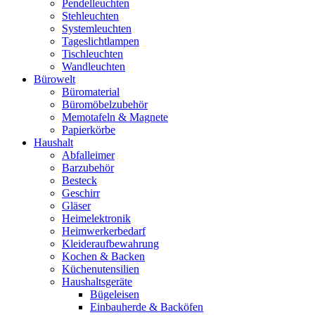
Pendelleuchten
Stehleuchten
Systemleuchten
Tageslichtlampen
Tischleuchten
Wandleuchten
Bürowelt
Büromaterial
Büromöbelzubehör
Memotafeln & Magnete
Papierkörbe
Haushalt
Abfalleimer
Barzubehör
Besteck
Geschirr
Gläser
Heimelektronik
Heimwerkerbedarf
Kleideraufbewahrung
Kochen & Backen
Küchenutensilien
Haushaltsgeräte
Bügeleisen
Einbauherde & Backöfen