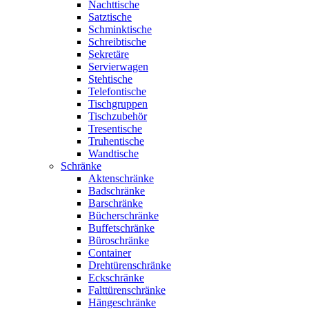
Nachttische
Satztische
Schminktische
Schreibtische
Sekretäre
Servierwagen
Stehtische
Telefontische
Tischgruppen
Tischzubehör
Tresentische
Truhentische
Wandtische
Schränke
Aktenschränke
Badschränke
Barschränke
Bücherschränke
Buffetschränke
Büroschränke
Container
Drehtürenschränke
Eckschränke
Falttürenschränke
Hängeschränke