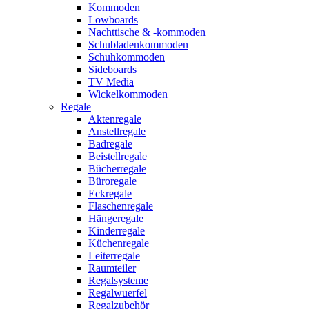
Kommoden
Lowboards
Nachttische & -kommoden
Schubladenkommoden
Schuhkommoden
Sideboards
TV Media
Wickelkommoden
Regale
Aktenregale
Anstellregale
Badregale
Beistellregale
Bücherregale
Büroregale
Eckregale
Flaschenregale
Hängeregale
Kinderregale
Küchenregale
Leiterregale
Raumteiler
Regalsysteme
Regalwuerfel
Regalzubehör