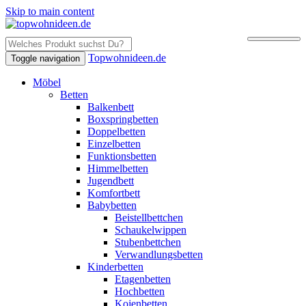
Skip to main content
Topwohnideen.de
Toggle navigation
Möbel
Betten
Balkenbett
Boxspringbetten
Doppelbetten
Einzelbetten
Funktionsbetten
Himmelbetten
Jugendbett
Komfortbett
Babybetten
Beistellbettchen
Schaukelwippen
Stubenbettchen
Verwandlungsbetten
Kinderbetten
Etagenbetten
Hochbetten
Kojenbetten