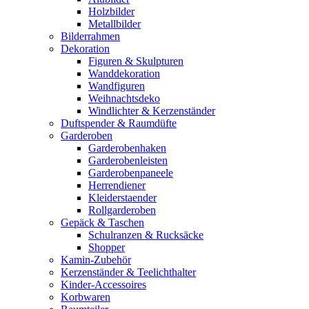
Holzbilder
Metallbilder
Bilderrahmen
Dekoration
Figuren & Skulpturen
Wanddekoration
Wandfiguren
Weihnachtsdeko
Windlichter & Kerzenständer
Duftspender & Raumdüfte
Garderoben
Garderobenhaken
Garderobenleisten
Garderobenpaneele
Herrendiener
Kleiderstaender
Rollgarderoben
Gepäck & Taschen
Schulranzen & Rucksäcke
Shopper
Kamin-Zubehör
Kerzenständer & Teelichthalter
Kinder-Accessoires
Korbwaren