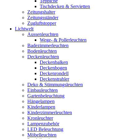
Teppiche
Tischdecken & Servietten
Zeitungshalter
Zeitungsständer
Zugluftstopper
Lichtwelt
Aussenleuchten
Wege- & Pollerleuchten
Badezimmerleuchten
Bodenleuchten
Deckenleuchten
Deckenbalken
Deckenbogen
Deckenrondell
Deckenstrahler
Deko & Stimmungsleuchten
Einbauleuchten
Gartenbeleuchtung
Hängelampen
Kinderlampen
Kinderzimmerleuchten
Kronleuchter
Lampenzubehör
LED Beleuchtung
Möbelleuchten