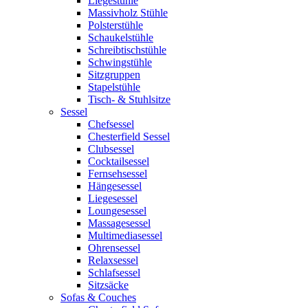
Liegestühle
Massivholz Stühle
Polsterstühle
Schaukelstühle
Schreibtischstühle
Schwingstühle
Sitzgruppen
Stapelstühle
Tisch- & Stuhlsitze
Sessel
Chefsessel
Chesterfield Sessel
Clubsessel
Cocktailsessel
Fernsehsessel
Hängesessel
Liegesessel
Loungesessel
Massagesessel
Multimediasessel
Ohrensessel
Relaxsessel
Schlafsessel
Sitzsäcke
Sofas & Couches