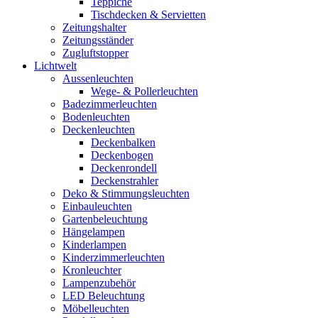
Teppiche
Tischdecken & Servietten
Zeitungshalter
Zeitungsständer
Zugluftstopper
Lichtwelt
Aussenleuchten
Wege- & Pollerleuchten
Badezimmerleuchten
Bodenleuchten
Deckenleuchten
Deckenbalken
Deckenbogen
Deckenrondell
Deckenstrahler
Deko & Stimmungsleuchten
Einbauleuchten
Gartenbeleuchtung
Hängelampen
Kinderlampen
Kinderzimmerleuchten
Kronleuchter
Lampenzubehör
LED Beleuchtung
Möbelleuchten