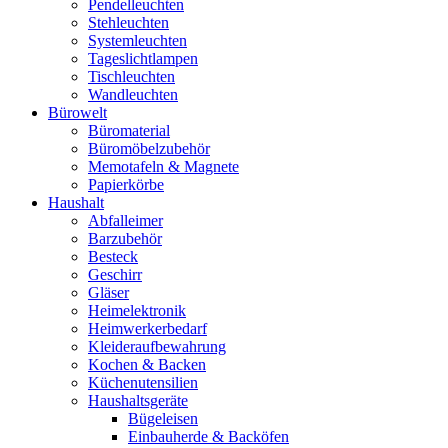
Pendelleuchten
Stehleuchten
Systemleuchten
Tageslichtlampen
Tischleuchten
Wandleuchten
Bürowelt
Büromaterial
Büromöbelzubehör
Memotafeln & Magnete
Papierkörbe
Haushalt
Abfalleimer
Barzubehör
Besteck
Geschirr
Gläser
Heimelektronik
Heimwerkerbedarf
Kleideraufbewahrung
Kochen & Backen
Küchenutensilien
Haushaltsgeräte
Bügeleisen
Einbauherde & Backöfen