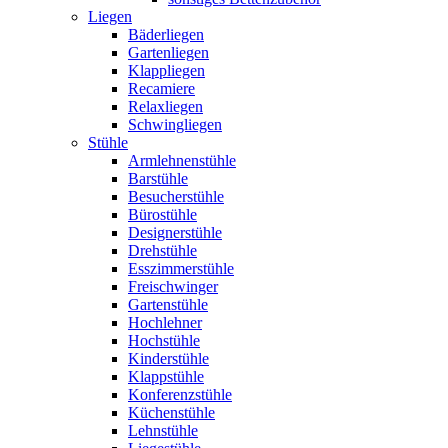
Liegen
Bäderliegen
Gartenliegen
Klappliegen
Recamiere
Relaxliegen
Schwingliegen
Stühle
Armlehnenstühle
Barstühle
Besucherstühle
Bürostühle
Designerstühle
Drehstühle
Esszimmerstühle
Freischwinger
Gartenstühle
Hochlehner
Hochstühle
Kinderstühle
Klappstühle
Konferenzstühle
Küchenstühle
Lehnstühle