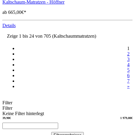
Kaltschaum-Matratzen - Höffner
ab 665,00€*
Details
Zeige 1 bis 24 von 705 (Kaltschaummatratzen)
1
2
3
4
5
6
7
»
Filter
Filter
Keine Filter hinterlegt
39,90€
1 979,00€