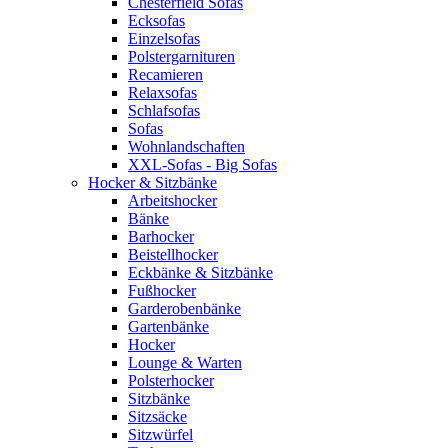
Chesterfield Sofas
Ecksofas
Einzelsofas
Polstergarnituren
Recamieren
Relaxsofas
Schlafsofas
Sofas
Wohnlandschaften
XXL-Sofas - Big Sofas
Hocker & Sitzbänke
Arbeitshocker
Bänke
Barhocker
Beistellhocker
Eckbänke & Sitzbänke
Fußhocker
Garderobenbänke
Gartenbänke
Hocker
Lounge & Warten
Polsterhocker
Sitzbänke
Sitzsäcke
Sitzwürfel