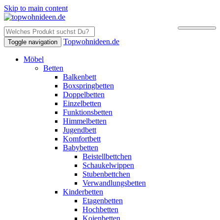
Skip to main content
Topwohnideen.de
Toggle navigation
Möbel
Betten
Balkenbett
Boxspringbetten
Doppelbetten
Einzelbetten
Funktionsbetten
Himmelbetten
Jugendbett
Komfortbett
Babybetten
Beistellbettchen
Schaukelwippen
Stubenbettchen
Verwandlungsbetten
Kinderbetten
Etagenbetten
Hochbetten
Kojenbetten