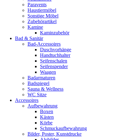
Paravents
Haustiermöbel
Sonstige Möbel
Zubehörartikel
Kamine
Kaminzubehör
Bad & Sanitär
Bad-Accessoires
Duschvorhänge
Handtuchhalter
Seifenschalen
Seifenspender
Waagen
Badarmaturen
Badspiegel
Sauna & Wellness
WC Sitze
Accessoires
Aufbewahrung
Boxen
Kästen
Körbe
Schmuckaufbewahrung
Bilder, Poster, Kunstdrucke
Alubilder