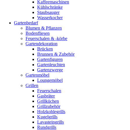
Kaffeemaschinen
Kühlschränke
Staubsauger
Wasserkocher
Gartenbedarf
Blumen & Pflanzen
Bodenfliesen
Feuerschalen & -körbe
Gartendekoration
Brücken
Brunnen & Zubehör
Gartenfiguren
Gartenleuchten
Gartenzwerge
Gartenmöbel
Loungemöbel
Grillen
Feuerschalen
Gasbräter
Grillküchen
Grillzubehör
Holzkohlegrills
Kugelgrills
Lavasteingrills
Rundgrills