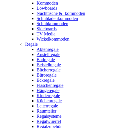
Kommoden
Lowboards
Nachttische & -kommoden
Schubladenkommoden
Schuhkommoden
Sideboards
TV Media
Wickelkommoden
Regale
Aktenregale
Anstellregale
Badregale
Beistellregale
Bücherregale
Büroregale
Eckregale
Flaschenregale
Hängeregale
Kinderregale
Küchenregale
Leiterregale
Raumteiler
Regalsysteme
Regalwuerfel
Regalzubehör