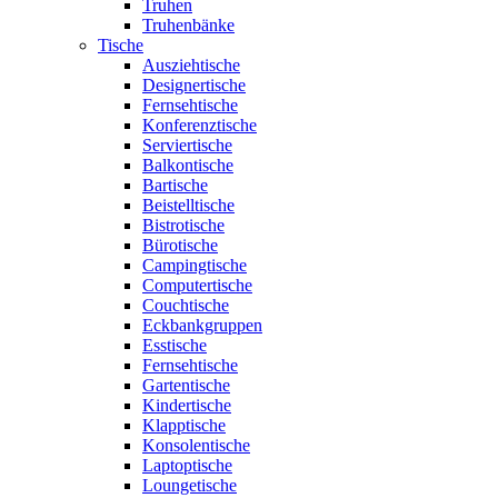
Truhen
Truhenbänke
Tische
Ausziehtische
Designertische
Fernsehtische
Konferenztische
Serviertische
Balkontische
Bartische
Beistelltische
Bistrotische
Bürotische
Campingtische
Computertische
Couchtische
Eckbankgruppen
Esstische
Fernsehtische
Gartentische
Kindertische
Klapptische
Konsolentische
Laptoptische
Loungetische