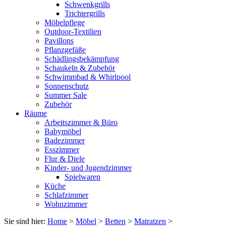
Schwenkgrills
Trichtergrills
Möbelpflege
Outdoor-Textilien
Pavillons
Pflanzgefäße
Schädlingsbekämpfung
Schaukeln & Zubehör
Schwimmbad & Whirlpool
Sonnenschutz
Summer Sale
Zubehör
Räume
Arbeitszimmer & Büro
Babymöbel
Badezimmer
Esszimmer
Flur & Diele
Kinder- und Jugendzimmer
Spielwaren
Küche
Schlafzimmer
Wohnzimmer
Sie sind hier:
Home
>
Möbel
>
Betten
>
Matratzen
>