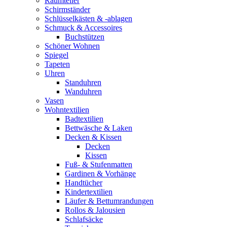
Raumteiler
Schirmständer
Schlüsselkästen & -ablagen
Schmuck & Accessoires
Buchstützen
Schöner Wohnen
Spiegel
Tapeten
Uhren
Standuhren
Wanduhren
Vasen
Wohntextilien
Badtextilien
Bettwäsche & Laken
Decken & Kissen
Decken
Kissen
Fuß- & Stufenmatten
Gardinen & Vorhänge
Handtücher
Kindertextilien
Läufer & Bettumrandungen
Rollos & Jalousien
Schlafsäcke