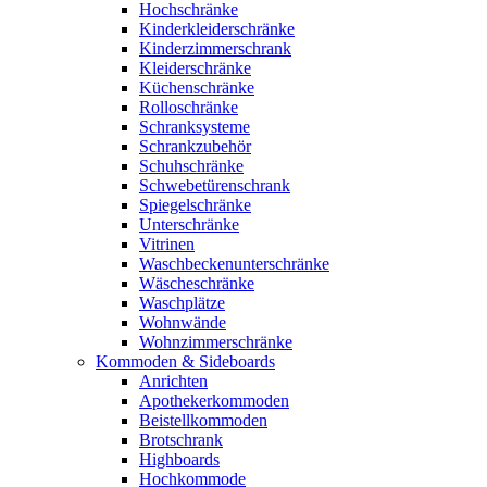
Hochschränke
Kinderkleiderschränke
Kinderzimmerschrank
Kleiderschränke
Küchenschränke
Rolloschränke
Schranksysteme
Schrankzubehör
Schuhschränke
Schwebetürenschrank
Spiegelschränke
Unterschränke
Vitrinen
Waschbeckenunterschränke
Wäscheschränke
Waschplätze
Wohnwände
Wohnzimmerschränke
Kommoden & Sideboards
Anrichten
Apothekerkommoden
Beistellkommoden
Brotschrank
Highboards
Hochkommode