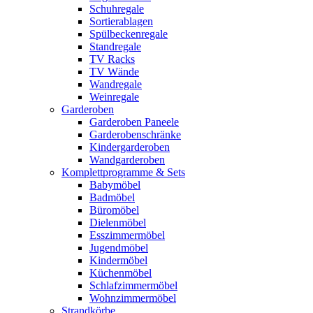
Schuhregale
Sortierablagen
Spülbeckenregale
Standregale
TV Racks
TV Wände
Wandregale
Weinregale
Garderoben
Garderoben Paneele
Garderobenschränke
Kindergarderoben
Wandgarderoben
Komplettprogramme & Sets
Babymöbel
Badmöbel
Büromöbel
Dielenmöbel
Esszimmermöbel
Jugendmöbel
Kindermöbel
Küchenmöbel
Schlafzimmermöbel
Wohnzimmermöbel
Strandkörbe