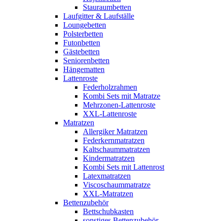
Stauraumbetten
Laufgitter & Laufställe
Loungebetten
Polsterbetten
Futonbetten
Gästebetten
Seniorenbetten
Hängematten
Lattenroste
Federholzrahmen
Kombi Sets mit Matratze
Mehrzonen-Lattenroste
XXL-Lattenroste
Matratzen
Allergiker Matratzen
Federkernmatratzen
Kaltschaummatratzen
Kindermatratzen
Kombi Sets mit Lattenrost
Latexmatratzen
Viscoschaummatratze
XXL-Matratzen
Bettenzubehör
Bettschubkasten
sonstiges Bettenzubehör