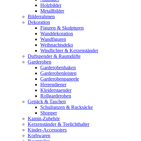
Holzbilder
Metallbilder
Bilderrahmen
Dekoration
Figuren & Skulpturen
Wanddekoration
Wandfiguren
Weihnachtsdeko
Windlichter & Kerzenständer
Duftspender & Raumdüfte
Garderoben
Garderobenhaken
Garderobenleisten
Garderobenpaneele
Herrendiener
Kleiderstaender
Rollgarderoben
Gepäck & Taschen
Schulranzen & Rucksäcke
Shopper
Kamin-Zubehör
Kerzenständer & Teelichthalter
Kinder-Accessoires
Korbwaren