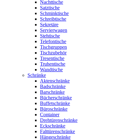
Nachttische
Satztische
Schminktische
Schreibtische
Sekretäre
Servierwagen
Stehtische
Telefontische
Tischgruppen
Tischzubehör
Tresentische
Truhentische
Wandtische
Schränke
Aktenschränke
Badschränke
Barschränke
Bücherschränke
Buffetschränke
Büroschränke
Container
Drehtürenschränke
Eckschränke
Falttürenschränke
Hängeschränke