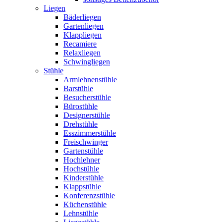
Liegen
Bäderliegen
Gartenliegen
Klappliegen
Recamiere
Relaxliegen
Schwingliegen
Stühle
Armlehnenstühle
Barstühle
Besucherstühle
Bürostühle
Designerstühle
Drehstühle
Esszimmerstühle
Freischwinger
Gartenstühle
Hochlehner
Hochstühle
Kinderstühle
Klappstühle
Konferenzstühle
Küchenstühle
Lehnstühle