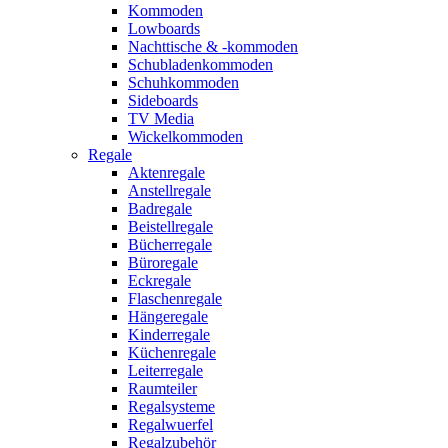
Kommoden
Lowboards
Nachttische & -kommoden
Schubladenkommoden
Schuhkommoden
Sideboards
TV Media
Wickelkommoden
Regale
Aktenregale
Anstellregale
Badregale
Beistellregale
Bücherregale
Büroregale
Eckregale
Flaschenregale
Hängeregale
Kinderregale
Küchenregale
Leiterregale
Raumteiler
Regalsysteme
Regalwuerfel
Regalzubehör