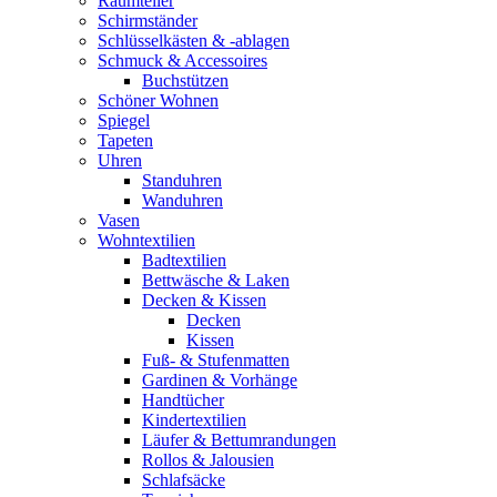
Raumteiler
Schirmständer
Schlüsselkästen & -ablagen
Schmuck & Accessoires
Buchstützen
Schöner Wohnen
Spiegel
Tapeten
Uhren
Standuhren
Wanduhren
Vasen
Wohntextilien
Badtextilien
Bettwäsche & Laken
Decken & Kissen
Decken
Kissen
Fuß- & Stufenmatten
Gardinen & Vorhänge
Handtücher
Kindertextilien
Läufer & Bettumrandungen
Rollos & Jalousien
Schlafsäcke