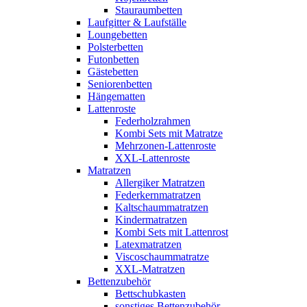
Stauraumbetten
Laufgitter & Laufställe
Loungebetten
Polsterbetten
Futonbetten
Gästebetten
Seniorenbetten
Hängematten
Lattenroste
Federholzrahmen
Kombi Sets mit Matratze
Mehrzonen-Lattenroste
XXL-Lattenroste
Matratzen
Allergiker Matratzen
Federkernmatratzen
Kaltschaummatratzen
Kindermatratzen
Kombi Sets mit Lattenrost
Latexmatratzen
Viscoschaummatratze
XXL-Matratzen
Bettenzubehör
Bettschubkasten
sonstiges Bettenzubehör