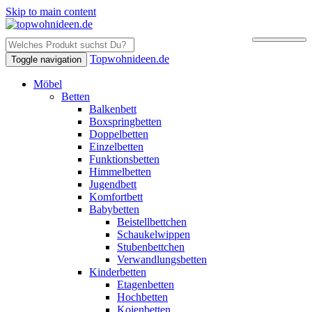
Skip to main content
Topwohnideen.de
Toggle navigation
Möbel
Betten
Balkenbett
Boxspringbetten
Doppelbetten
Einzelbetten
Funktionsbetten
Himmelbetten
Jugendbett
Komfortbett
Babybetten
Beistellbettchen
Schaukelwippen
Stubenbettchen
Verwandlungsbetten
Kinderbetten
Etagenbetten
Hochbetten
Kojenbetten