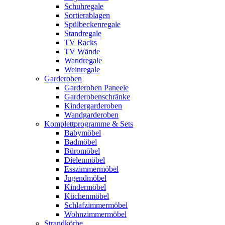
Schuhregale
Sortierablagen
Spülbeckenregale
Standregale
TV Racks
TV Wände
Wandregale
Weinregale
Garderoben
Garderoben Paneele
Garderobenschränke
Kindergarderoben
Wandgarderoben
Komplettprogramme & Sets
Babymöbel
Badmöbel
Büromöbel
Dielenmöbel
Esszimmermöbel
Jugendmöbel
Kindermöbel
Küchenmöbel
Schlafzimmermöbel
Wohnzimmermöbel
Strandkörbe