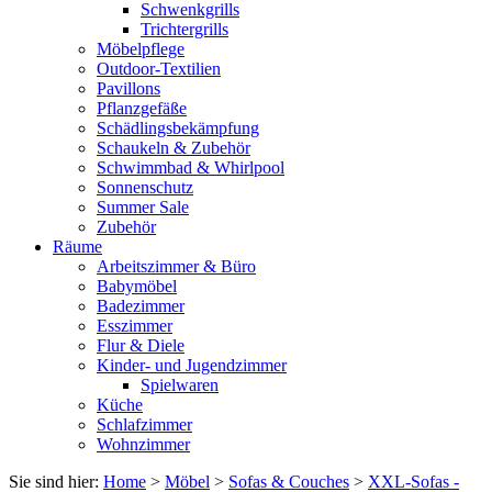
Schwenkgrills
Trichtergrills
Möbelpflege
Outdoor-Textilien
Pavillons
Pflanzgefäße
Schädlingsbekämpfung
Schaukeln & Zubehör
Schwimmbad & Whirlpool
Sonnenschutz
Summer Sale
Zubehör
Räume
Arbeitszimmer & Büro
Babymöbel
Badezimmer
Esszimmer
Flur & Diele
Kinder- und Jugendzimmer
Spielwaren
Küche
Schlafzimmer
Wohnzimmer
Sie sind hier:
Home
>
Möbel
>
Sofas & Couches
>
XXL-Sofas -