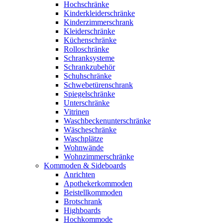
Hochschränke
Kinderkleiderschränke
Kinderzimmerschrank
Kleiderschränke
Küchenschränke
Rolloschränke
Schranksysteme
Schrankzubehör
Schuhschränke
Schwebetürenschrank
Spiegelschränke
Unterschränke
Vitrinen
Waschbeckenunterschränke
Wäscheschränke
Waschplätze
Wohnwände
Wohnzimmerschränke
Kommoden & Sideboards
Anrichten
Apothekerkommoden
Beistellkommoden
Brotschrank
Highboards
Hochkommode