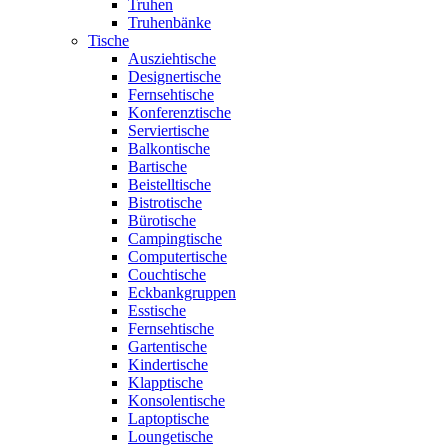
Truhen
Truhenbänke
Tische
Ausziehtische
Designertische
Fernsehtische
Konferenztische
Serviertische
Balkontische
Bartische
Beistelltische
Bistrotische
Bürotische
Campingtische
Computertische
Couchtische
Eckbankgruppen
Esstische
Fernsehtische
Gartentische
Kindertische
Klapptische
Konsolentische
Laptoptische
Loungetische