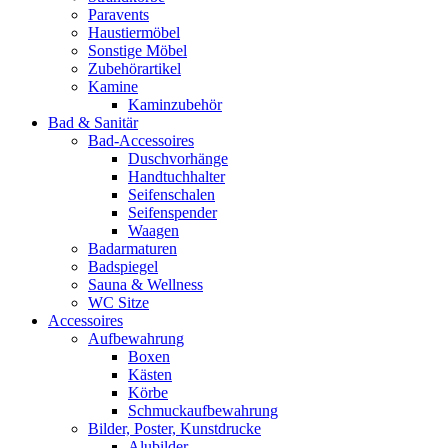
Paravents
Haustiermöbel
Sonstige Möbel
Zubehörartikel
Kamine
Kaminzubehör
Bad & Sanitär
Bad-Accessoires
Duschvorhänge
Handtuchhalter
Seifenschalen
Seifenspender
Waagen
Badarmaturen
Badspiegel
Sauna & Wellness
WC Sitze
Accessoires
Aufbewahrung
Boxen
Kästen
Körbe
Schmuckaufbewahrung
Bilder, Poster, Kunstdrucke
Alubilder