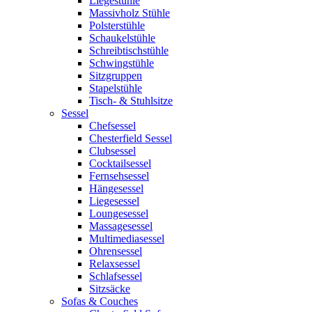
Liegestühle
Massivholz Stühle
Polsterstühle
Schaukelstühle
Schreibtischstühle
Schwingstühle
Sitzgruppen
Stapelstühle
Tisch- & Stuhlsitze
Sessel
Chefsessel
Chesterfield Sessel
Clubsessel
Cocktailsessel
Fernsehsessel
Hängesessel
Liegesessel
Loungesessel
Massagesessel
Multimediasessel
Ohrensessel
Relaxsessel
Schlafsessel
Sitzsäcke
Sofas & Couches