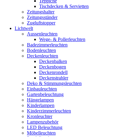
Teppiche
Tischdecken & Servietten
Zeitungshalter
Zeitungsständer
Zugluftstopper
Lichtwelt
Aussenleuchten
Wege- & Pollerleuchten
Badezimmerleuchten
Bodenleuchten
Deckenleuchten
Deckenbalken
Deckenbogen
Deckenrondell
Deckenstrahler
Deko & Stimmungsleuchten
Einbauleuchten
Gartenbeleuchtung
Hängelampen
Kinderlampen
Kinderzimmerleuchten
Kronleuchter
Lampenzubehör
LED Beleuchtung
Möbelleuchten