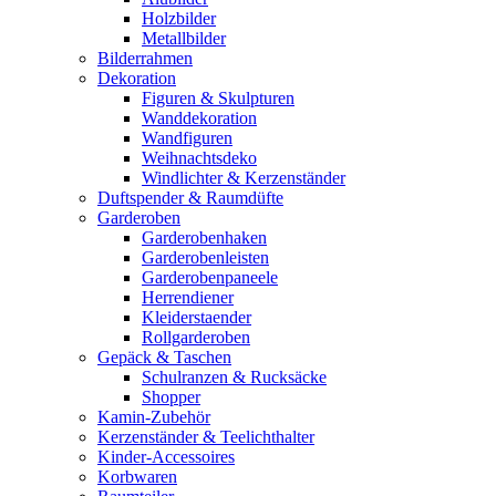
Holzbilder
Metallbilder
Bilderrahmen
Dekoration
Figuren & Skulpturen
Wanddekoration
Wandfiguren
Weihnachtsdeko
Windlichter & Kerzenständer
Duftspender & Raumdüfte
Garderoben
Garderobenhaken
Garderobenleisten
Garderobenpaneele
Herrendiener
Kleiderstaender
Rollgarderoben
Gepäck & Taschen
Schulranzen & Rucksäcke
Shopper
Kamin-Zubehör
Kerzenständer & Teelichthalter
Kinder-Accessoires
Korbwaren