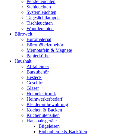
Pendelleuchten
Stehleuchten
Systemleuchten
Tageslichtlampen
Tischleuchten
Wandleuchten
Bürowelt
Büromaterial
Büromöbelzubehör
Memotafeln & Magnete
Papierkörbe
Haushalt
Abfalleimer
Barzubehör
Besteck
Geschirr
Gläser
Heimelektronik
Heimwerkerbedarf
Kleideraufbewahrung
Kochen & Backen
Küchenutensilien
Haushaltsgeräte
Bügeleisen
Einbauherde & Backöfen