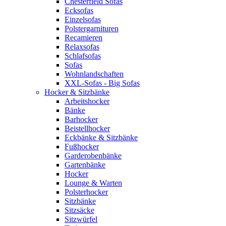
Chesterfield Sofas
Ecksofas
Einzelsofas
Polstergarnituren
Recamieren
Relaxsofas
Schlafsofas
Sofas
Wohnlandschaften
XXL-Sofas - Big Sofas
Hocker & Sitzbänke
Arbeitshocker
Bänke
Barhocker
Beistellhocker
Eckbänke & Sitzbänke
Fußhocker
Garderobenbänke
Gartenbänke
Hocker
Lounge & Warten
Polsterhocker
Sitzbänke
Sitzsäcke
Sitzwürfel