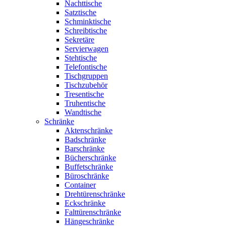
Nachttische
Satztische
Schminktische
Schreibtische
Sekretäre
Servierwagen
Stehtische
Telefontische
Tischgruppen
Tischzubehör
Tresentische
Truhentische
Wandtische
Schränke
Aktenschränke
Badschränke
Barschränke
Bücherschränke
Buffetschränke
Büroschränke
Container
Drehtürenschränke
Eckschränke
Falttürenschränke
Hängeschränke