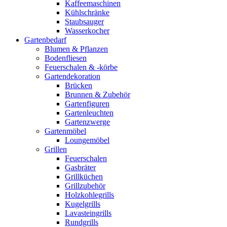
Kaffeemaschinen
Kühlschränke
Staubsauger
Wasserkocher
Gartenbedarf
Blumen & Pflanzen
Bodenfliesen
Feuerschalen & -körbe
Gartendekoration
Brücken
Brunnen & Zubehör
Gartenfiguren
Gartenleuchten
Gartenzwerge
Gartenmöbel
Loungemöbel
Grillen
Feuerschalen
Gasbräter
Grillküchen
Grillzubehör
Holzkohlegrills
Kugelgrills
Lavasteingrills
Rundgrills