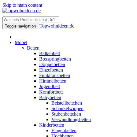
Skip to main content
Topwohnideen.de
Toggle navigation
Möbel
Betten
Balkenbett
Boxspringbetten
Doppelbetten
Einzelbetten
Funktionsbetten
Himmelbetten
Jugendbett
Komfortbett
Babybetten
Beistellbettchen
Schaukelwippen
Stubenbettchen
Verwandlungsbetten
Kinderbetten
Etagenbetten
Hochbetten