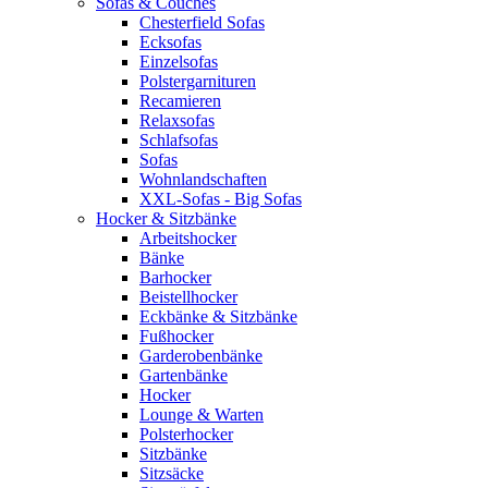
Sofas & Couches
Chesterfield Sofas
Ecksofas
Einzelsofas
Polstergarnituren
Recamieren
Relaxsofas
Schlafsofas
Sofas
Wohnlandschaften
XXL-Sofas - Big Sofas
Hocker & Sitzbänke
Arbeitshocker
Bänke
Barhocker
Beistellhocker
Eckbänke & Sitzbänke
Fußhocker
Garderobenbänke
Gartenbänke
Hocker
Lounge & Warten
Polsterhocker
Sitzbänke
Sitzsäcke