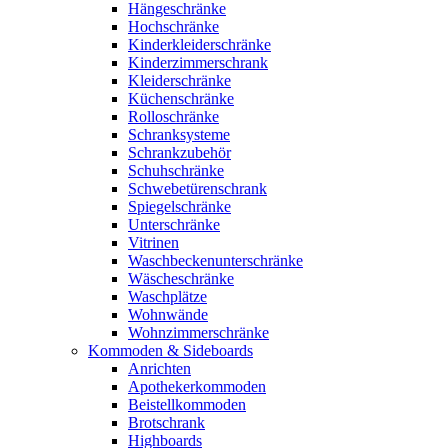
Hängeschränke
Hochschränke
Kinderkleiderschränke
Kinderzimmerschrank
Kleiderschränke
Küchenschränke
Rolloschränke
Schranksysteme
Schrankzubehör
Schuhschränke
Schwebetürenschrank
Spiegelschränke
Unterschränke
Vitrinen
Waschbeckenunterschränke
Wäscheschränke
Waschplätze
Wohnwände
Wohnzimmerschränke
Kommoden & Sideboards
Anrichten
Apothekerkommoden
Beistellkommoden
Brotschrank
Highboards