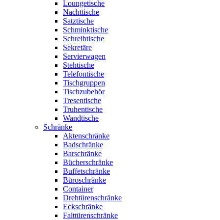
Loungetische
Nachttische
Satztische
Schminktische
Schreibtische
Sekretäre
Servierwagen
Stehtische
Telefontische
Tischgruppen
Tischzubehör
Tresentische
Truhentische
Wandtische
Schränke
Aktenschränke
Badschränke
Barschränke
Bücherschränke
Buffetschränke
Büroschränke
Container
Drehtürenschränke
Eckschränke
Falttürenschränke