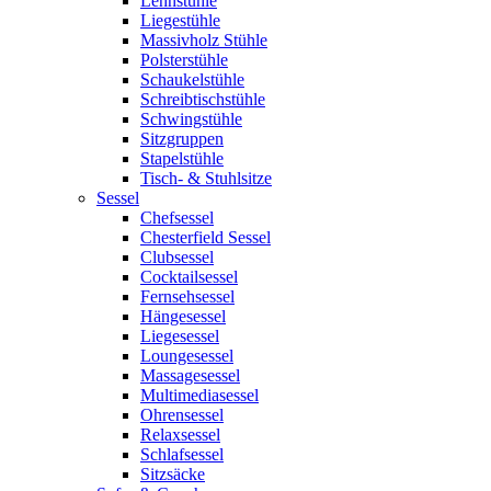
Lehnstühle
Liegestühle
Massivholz Stühle
Polsterstühle
Schaukelstühle
Schreibtischstühle
Schwingstühle
Sitzgruppen
Stapelstühle
Tisch- & Stuhlsitze
Sessel
Chefsessel
Chesterfield Sessel
Clubsessel
Cocktailsessel
Fernsehsessel
Hängesessel
Liegesessel
Loungesessel
Massagesessel
Multimediasessel
Ohrensessel
Relaxsessel
Schlafsessel
Sitzsäcke