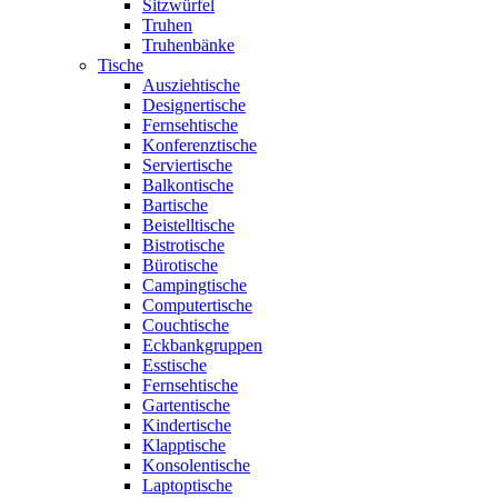
Sitzwürfel
Truhen
Truhenbänke
Tische
Ausziehtische
Designertische
Fernsehtische
Konferenztische
Serviertische
Balkontische
Bartische
Beistelltische
Bistrotische
Bürotische
Campingtische
Computertische
Couchtische
Eckbankgruppen
Esstische
Fernsehtische
Gartentische
Kindertische
Klapptische
Konsolentische
Laptoptische