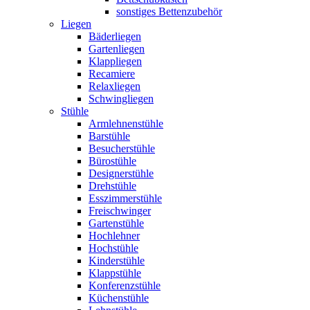
sonstiges Bettenzubehör
Liegen
Bäderliegen
Gartenliegen
Klappliegen
Recamiere
Relaxliegen
Schwingliegen
Stühle
Armlehnenstühle
Barstühle
Besucherstühle
Bürostühle
Designerstühle
Drehstühle
Esszimmerstühle
Freischwinger
Gartenstühle
Hochlehner
Hochstühle
Kinderstühle
Klappstühle
Konferenzstühle
Küchenstühle