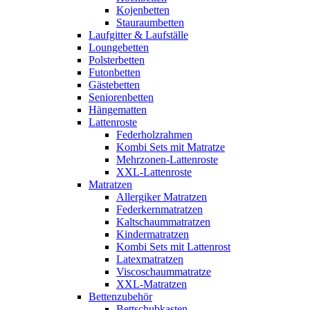
Kojenbetten
Stauraumbetten
Laufgitter & Laufställe
Loungebetten
Polsterbetten
Futonbetten
Gästebetten
Seniorenbetten
Hängematten
Lattenroste
Federholzrahmen
Kombi Sets mit Matratze
Mehrzonen-Lattenroste
XXL-Lattenroste
Matratzen
Allergiker Matratzen
Federkernmatratzen
Kaltschaummatratzen
Kindermatratzen
Kombi Sets mit Lattenrost
Latexmatratzen
Viscoschaummatratze
XXL-Matratzen
Bettenzubehör
Bettschubkasten