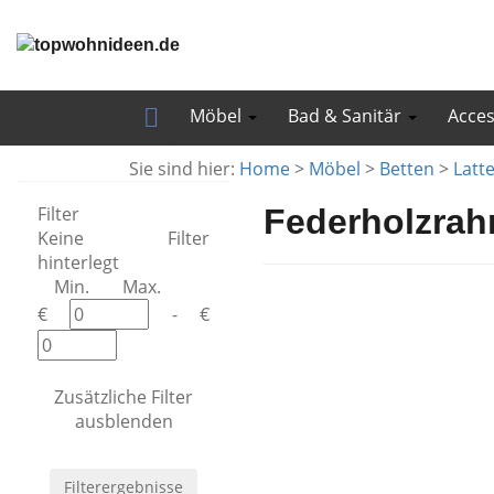
Skip
to
main
content
Möbel
Bad & Sanitär
Acce
Sie sind hier:
Home
>
Möbel
>
Betten
>
Latt
Filter
Federholzra
Keine Filter
hinterlegt
Min.
Max.
€
- €
Zusätzliche Filter
ausblenden
Filterergebnisse