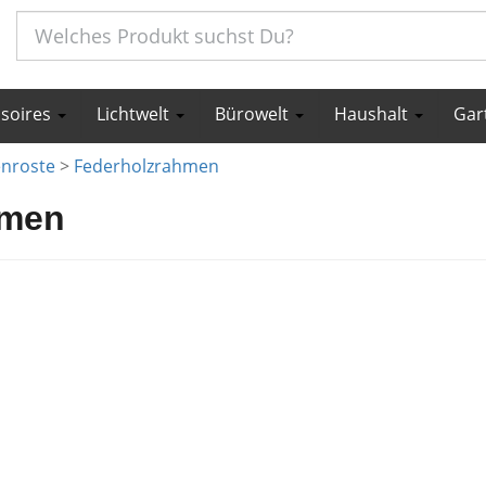
ssoires
Lichtwelt
Bürowelt
Haushalt
Gar
enroste
>
Federholzrahmen
hmen