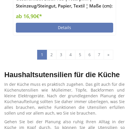
Steinzeug/Steingut, Papier, Textil ¦ Maße (cm):
B: 22 H: 8 T: 20 Küchenzubehör & Helfer >
ab 16,90€*
Tischaccessoires - Höffner
Details
1
2
3
4
5
6
7
»
Haushaltsutensilien für die Küche
In der Küche muss es praktisch zugehen. Das gilt auch für die
Küchenutensilien wie Mülleimer, Töpfe, Backformen und
kleine Elektrogeräte. Nach der grundlegenden Planung der
Küchenaufteilung sollten Sie daher immer überlegen, was Sie
alles brauchen, welche Funktionen die Utensilien erfüllen
sollen und vor allem auch, wo Sie sie brauchen.
Gehen Sie bei der Planung also ruhig Ihren Alltag in der
Küche im Kopf durch. So können Sie alle Utensilien so