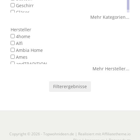
Geschirr
Gläser
Mehr Kategorien
...
Hersteller
4home
Alfi
Ambia Home
Ames
andTRADITION
Mehr Hersteller
...
Filterergebnisse
Copyright © 2026 -
Topwohnideen.de
| Realisiert mit
Affiliatetheme.io