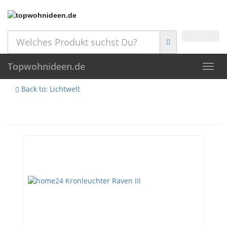
Skip
to
main
content
Topwohnideen.de
Toggl
navig
Back to: Lichtwelt