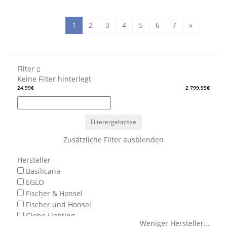
1
2
3
4
5
6
7
»
Filter
Keine Filter hinterlegt
24,99€
2 799,99€
Filterergebnisse
Zusätzliche Filter ausblenden
Hersteller
Basilicana
EGLO
Fischer & Honsel
Fischer und Honsel
Globo Lighting
Weniger Hersteller
...
Home24