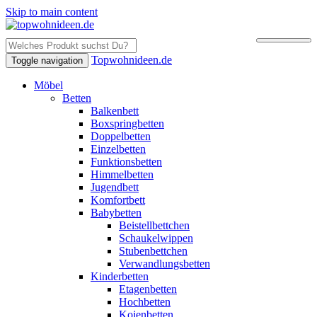
Skip to main content
Topwohnideen.de
Toggle navigation
Möbel
Betten
Balkenbett
Boxspringbetten
Doppelbetten
Einzelbetten
Funktionsbetten
Himmelbetten
Jugendbett
Komfortbett
Babybetten
Beistellbettchen
Schaukelwippen
Stubenbettchen
Verwandlungsbetten
Kinderbetten
Etagenbetten
Hochbetten
Kojenbetten