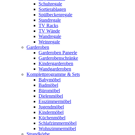
Schuhregale
Sortierablagen
Spülbeckenregale
Standregale
TV Racks
TV Wände
Wandregale
Weinregale
Garderoben
Garderoben Paneele
Garderobenschränke
Kindergarderoben
Wandgarderoben
Komplettprogramme & Sets
Babymöbel
Badmöbel
Büromöbel
Dielenmöbel
Esszimmermöbel
Jugendmöbel
Kindermöbel
Küchenmöbel
Schlafzimmermöbel
Wohnzimmermöbel
Strandkörbe