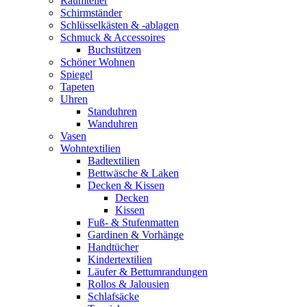
Raumteiler
Schirmständer
Schlüsselkästen & -ablagen
Schmuck & Accessoires
Buchstützen
Schöner Wohnen
Spiegel
Tapeten
Uhren
Standuhren
Wanduhren
Vasen
Wohntextilien
Badtextilien
Bettwäsche & Laken
Decken & Kissen
Decken
Kissen
Fuß- & Stufenmatten
Gardinen & Vorhänge
Handtücher
Kindertextilien
Läufer & Bettumrandungen
Rollos & Jalousien
Schlafsäcke