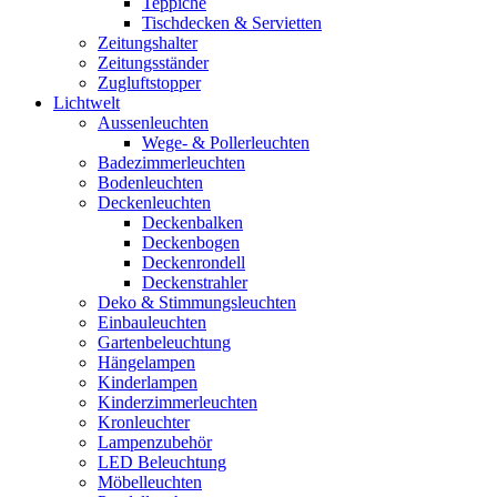
Teppiche
Tischdecken & Servietten
Zeitungshalter
Zeitungsständer
Zugluftstopper
Lichtwelt
Aussenleuchten
Wege- & Pollerleuchten
Badezimmerleuchten
Bodenleuchten
Deckenleuchten
Deckenbalken
Deckenbogen
Deckenrondell
Deckenstrahler
Deko & Stimmungsleuchten
Einbauleuchten
Gartenbeleuchtung
Hängelampen
Kinderlampen
Kinderzimmerleuchten
Kronleuchter
Lampenzubehör
LED Beleuchtung
Möbelleuchten