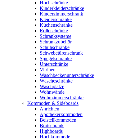
Hochschränke
Kinderkleiderschränke
Kinderzimmerschrank
Kleiderschränke
Küchenschränke
Rolloschränke
Schranksysteme
Schrankzubehör
Schuhschränke
Schwebetürenschrank
Spiegelschränke
Unterschränke
Vitrinen
Waschbeckenunterschränke
Wäscheschränke
Waschplätze
Wohnwände
Wohnzimmerschränke
Kommoden & Sideboards
Anrichten
Apothekerkommoden
Beistellkommoden
Brotschrank
Highboards
Hochkommode