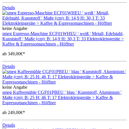
Details
keine Angabe
smeg Espresso-Maschine ECF01WHEU ¦ weiß ¦ Metall, Edelstahl,
Kunststoff ¦ Maße (cm): B: 14,9 H: 30,3 T: 33 Elektrokleingeräte >
Kaffee & Espressomaschinen - Höffner
ab 349,00€*
Details
keine Angabe
smeg Kaffeemühle CGF01PBEU ¦ blau ¦ Kunststoff, Aluminium ¦
Maße (cm): B: 25 H: 46 T: 17 Elektrokleingeräte > Kaffee &
Espressomaschinen - Höffner
ab 249,00€*
Details