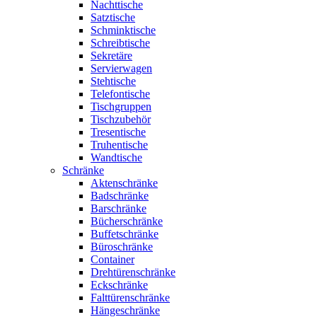
Nachttische
Satztische
Schminktische
Schreibtische
Sekretäre
Servierwagen
Stehtische
Telefontische
Tischgruppen
Tischzubehör
Tresentische
Truhentische
Wandtische
Schränke
Aktenschränke
Badschränke
Barschränke
Bücherschränke
Buffetschränke
Büroschränke
Container
Drehtürenschränke
Eckschränke
Falttürenschränke
Hängeschränke