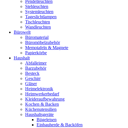
Pendelleuchten
Stehleuchten
Systemleuchten
Tageslichtlampen
Tischleuchten
Wandleuchten
Bürowelt
Büromaterial
Büromöbelzubehör
Memotafeln & Magnete
Papierkörbe
Haushalt
Abfalleimer
Barzubehör
Besteck
Geschirr
Gläser
Heimelektronik
Heimwerkerbedarf
Kleideraufbewahrung
Kochen & Backen
Küchenutensilien
Haushaltsgeräte
Bügeleisen
Einbauherde & Backöfen