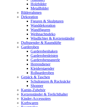
Holzbilder
Metallbilder
Bilderrahmen
Dekoration
Figuren & Skulpturen
Wanddekoration
Wandfiguren
Weihnachtsdeko
Windlichter & Kerzenständer
Duftspender & Raumdüfte
Garderoben
Garderobenhaken
Garderobenleisten
Garderobenpaneele
Herrendiener
Kleiderstaender
Rollgarderoben
Gepäck & Taschen
Schulranzen & Rucksäcke
Shopper
Kamin-Zubehör
Kerzenständer & Teelichthalter
Kinder-Accessoires
Korbwaren