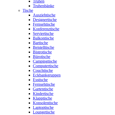
Truhen
Truhenbänke
Tische
Ausziehtische
Designertische
Fernsehtische
Konferenztische
Serviertische
Balkontische
Bartische
Beistelltische
Bistrotische
Bürotische
Campingtische
Computertische
Couchtische
Eckbankgruppen
Esstische
Fernsehtische
Gartentische
Kindertische
Klapptische
Konsolentische
Laptoptische
Loungetische