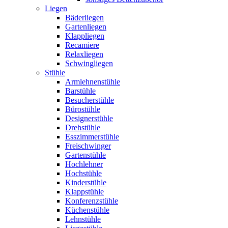
Liegen
Bäderliegen
Gartenliegen
Klappliegen
Recamiere
Relaxliegen
Schwingliegen
Stühle
Armlehnenstühle
Barstühle
Besucherstühle
Bürostühle
Designerstühle
Drehstühle
Esszimmerstühle
Freischwinger
Gartenstühle
Hochlehner
Hochstühle
Kinderstühle
Klappstühle
Konferenzstühle
Küchenstühle
Lehnstühle