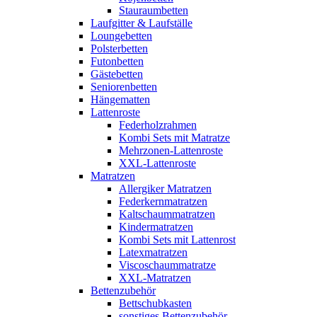
Stauraumbetten
Laufgitter & Laufställe
Loungebetten
Polsterbetten
Futonbetten
Gästebetten
Seniorenbetten
Hängematten
Lattenroste
Federholzrahmen
Kombi Sets mit Matratze
Mehrzonen-Lattenroste
XXL-Lattenroste
Matratzen
Allergiker Matratzen
Federkernmatratzen
Kaltschaummatratzen
Kindermatratzen
Kombi Sets mit Lattenrost
Latexmatratzen
Viscoschaummatratze
XXL-Matratzen
Bettenzubehör
Bettschubkasten
sonstiges Bettenzubehör