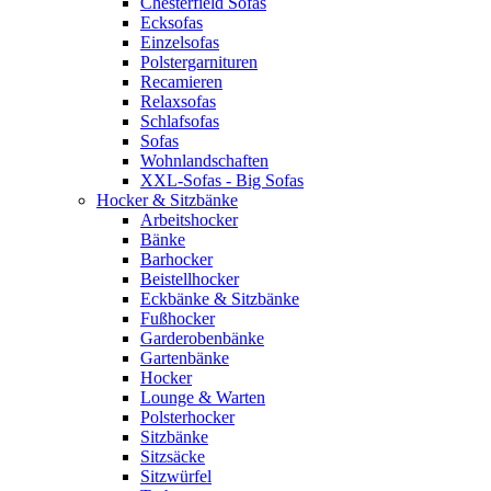
Chesterfield Sofas
Ecksofas
Einzelsofas
Polstergarnituren
Recamieren
Relaxsofas
Schlafsofas
Sofas
Wohnlandschaften
XXL-Sofas - Big Sofas
Hocker & Sitzbänke
Arbeitshocker
Bänke
Barhocker
Beistellhocker
Eckbänke & Sitzbänke
Fußhocker
Garderobenbänke
Gartenbänke
Hocker
Lounge & Warten
Polsterhocker
Sitzbänke
Sitzsäcke
Sitzwürfel