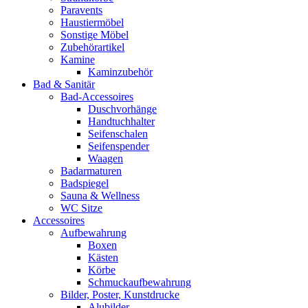
Paravents
Haustiermöbel
Sonstige Möbel
Zubehörartikel
Kamine
Kaminzubehör
Bad & Sanitär
Bad-Accessoires
Duschvorhänge
Handtuchhalter
Seifenschalen
Seifenspender
Waagen
Badarmaturen
Badspiegel
Sauna & Wellness
WC Sitze
Accessoires
Aufbewahrung
Boxen
Kästen
Körbe
Schmuckaufbewahrung
Bilder, Poster, Kunstdrucke
Alubilder