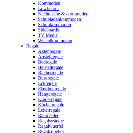
Kommoden
Lowboards
Nachttische & -kommoden
Schubladenkommoden
Schuhkommoden
Sideboards
TV Media
Wickelkommoden
Regale
Aktenregale
Anstellregale
Badregale
Beistellregale
Bücherregale
Büroregale
Eckregale
Flaschenregale
Hängeregale
Kinderregale
Küchenregale
Leiterregale
Raumteiler
Regalsysteme
Regalwuerfel
Regalzubehör