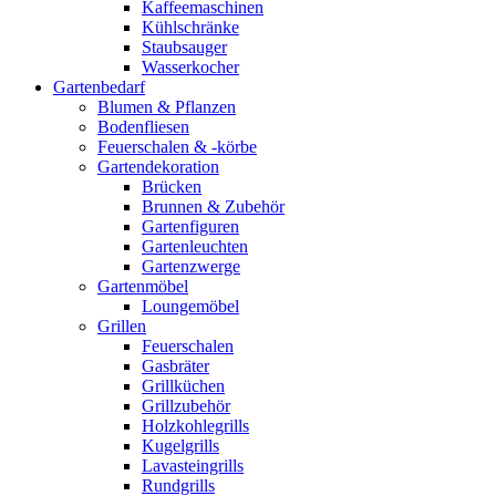
Kaffeemaschinen
Kühlschränke
Staubsauger
Wasserkocher
Gartenbedarf
Blumen & Pflanzen
Bodenfliesen
Feuerschalen & -körbe
Gartendekoration
Brücken
Brunnen & Zubehör
Gartenfiguren
Gartenleuchten
Gartenzwerge
Gartenmöbel
Loungemöbel
Grillen
Feuerschalen
Gasbräter
Grillküchen
Grillzubehör
Holzkohlegrills
Kugelgrills
Lavasteingrills
Rundgrills