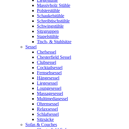
Liegestühle
Massivholz Stühle
Polsterstühle
Schaukelstühle
Schreibtischstühle
Schwingstühle
Sitzgruppen
Stapelstühle
Tisch- & Stuhlsitze
Sessel
Chefsessel
Chesterfield Sessel
Clubsessel
Cocktailsessel
Fernsehsessel
Hängesessel
Liegesessel
Loungesessel
Massagesessel
Multimediasessel
Ohrensessel
Relaxsessel
Schlafsessel
Sitzsäcke
Sofas & Couches