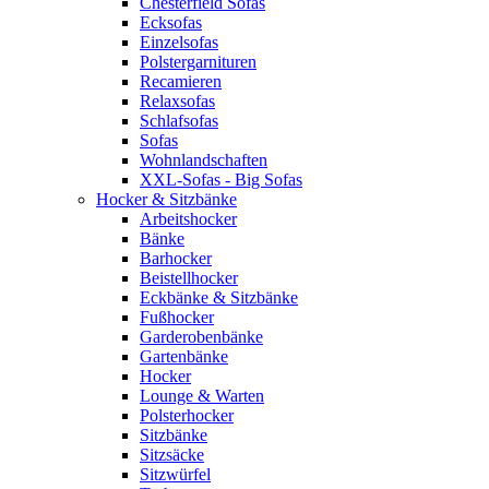
Chesterfield Sofas
Ecksofas
Einzelsofas
Polstergarnituren
Recamieren
Relaxsofas
Schlafsofas
Sofas
Wohnlandschaften
XXL-Sofas - Big Sofas
Hocker & Sitzbänke
Arbeitshocker
Bänke
Barhocker
Beistellhocker
Eckbänke & Sitzbänke
Fußhocker
Garderobenbänke
Gartenbänke
Hocker
Lounge & Warten
Polsterhocker
Sitzbänke
Sitzsäcke
Sitzwürfel