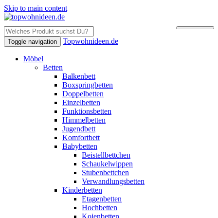
Skip to main content
Topwohnideen.de
Toggle navigation
Möbel
Betten
Balkenbett
Boxspringbetten
Doppelbetten
Einzelbetten
Funktionsbetten
Himmelbetten
Jugendbett
Komfortbett
Babybetten
Beistellbettchen
Schaukelwippen
Stubenbettchen
Verwandlungsbetten
Kinderbetten
Etagenbetten
Hochbetten
Kojenbetten