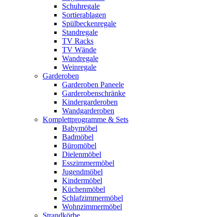
Schuhregale
Sortierablagen
Spülbeckenregale
Standregale
TV Racks
TV Wände
Wandregale
Weinregale
Garderoben
Garderoben Paneele
Garderobenschränke
Kindergarderoben
Wandgarderoben
Komplettprogramme & Sets
Babymöbel
Badmöbel
Büromöbel
Dielenmöbel
Esszimmermöbel
Jugendmöbel
Kindermöbel
Küchenmöbel
Schlafzimmermöbel
Wohnzimmermöbel
Strandkörbe