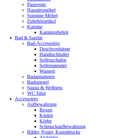
Paravents
Haustiermöbel
Sonstige Möbel
Zubehörartikel
Kamine
Kaminzubehör
Bad & Sanitär
Bad-Accessoires
Duschvorhänge
Handtuchhalter
Seifenschalen
Seifenspender
Waagen
Badarmaturen
Badspiegel
Sauna & Wellness
WC Sitze
Accessoires
Aufbewahrung
Boxen
Kästen
Körbe
Schmuckaufbewahrung
Bilder, Poster, Kunstdrucke
Alubilder