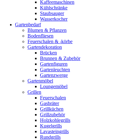
Kaffeemaschinen
Kühlschränke
Staubsauger
Wasserkocher
Gartenbedarf
Blumen & Pflanzen
Bodenfliesen
Feuerschalen & -körbe
Gartendekoration
Brücken
Brunnen & Zubehör
Gartenfiguren
Gartenleuchten
Gartenzwerge
Gartenmöbel
Loungemöbel
Grillen
Feuerschalen
Gasbräter
Grillküchen
Grillzubehör
Holzkohlegrills
Kugelgrills
Lavasteingrills
Rundgrills