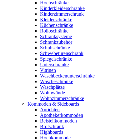
Hochschränke
Kinderkleiderschränke
Kinderzimmerschrank
Kleiderschränke
Küchenschränke
Rolloschränke
Schranksysteme
Schrankzubehör
Schuhschränke
Schwebetürenschrank
Spiegelschränke
Unterschränke
Vitrinen
Waschbeckenunterschränke
Wäscheschränke
Waschplätze
Wohnwände
Wohnzimmerschränke
Kommoden & Sideboards
Anrichten
Apothekerkommoden
Beistellkommoden
Brotschrank
Highboards
Hochkommode