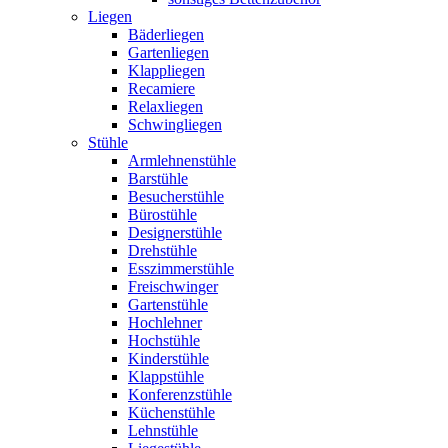
Liegen
Bäderliegen
Gartenliegen
Klappliegen
Recamiere
Relaxliegen
Schwingliegen
Stühle
Armlehnenstühle
Barstühle
Besucherstühle
Bürostühle
Designerstühle
Drehstühle
Esszimmerstühle
Freischwinger
Gartenstühle
Hochlehner
Hochstühle
Kinderstühle
Klappstühle
Konferenzstühle
Küchenstühle
Lehnstühle