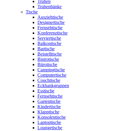
Truhen
Truhenbänke
Tische
Ausziehtische
Designertische
Fernsehtische
Konferenztische
Serviertische
Balkontische
Bartische
Beistelltische
Bistrotische
Bürotische
Campingtische
Computertische
Couchtische
Eckbankgruppen
Esstische
Fernsehtische
Gartentische
Kindertische
Klapptische
Konsolentische
Laptoptische
Loungetische