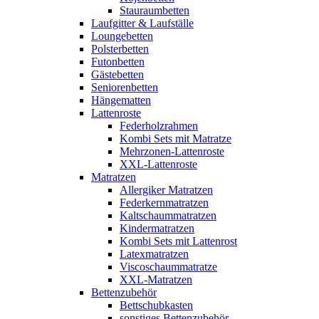
Stauraumbetten
Laufgitter & Laufställe
Loungebetten
Polsterbetten
Futonbetten
Gästebetten
Seniorenbetten
Hängematten
Lattenroste
Federholzrahmen
Kombi Sets mit Matratze
Mehrzonen-Lattenroste
XXL-Lattenroste
Matratzen
Allergiker Matratzen
Federkernmatratzen
Kaltschaummatratzen
Kindermatratzen
Kombi Sets mit Lattenrost
Latexmatratzen
Viscoschaummatratze
XXL-Matratzen
Bettenzubehör
Bettschubkasten
sonstiges Bettenzubehör