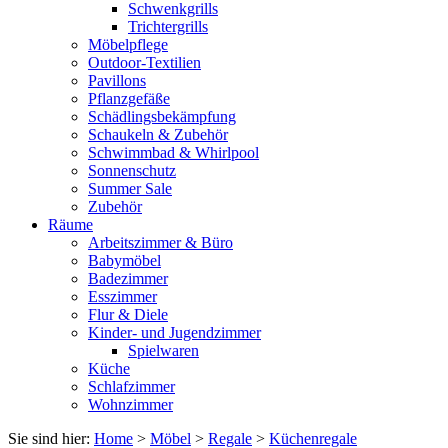
Schwenkgrills
Trichtergrills
Möbelpflege
Outdoor-Textilien
Pavillons
Pflanzgefäße
Schädlingsbekämpfung
Schaukeln & Zubehör
Schwimmbad & Whirlpool
Sonnenschutz
Summer Sale
Zubehör
Räume
Arbeitszimmer & Büro
Babymöbel
Badezimmer
Esszimmer
Flur & Diele
Kinder- und Jugendzimmer
Spielwaren
Küche
Schlafzimmer
Wohnzimmer
Sie sind hier:
Home
>
Möbel
>
Regale
>
Küchenregale