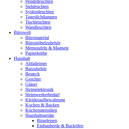
Pendelleuchten
Stehleuchten
Systemleuchten
Tageslichtlampen
Tischleuchten
Wandleuchten
Bürowelt
Büromaterial
Büromöbelzubehör
Memotafeln & Magnete
Papierkörbe
Haushalt
Abfalleimer
Barzubehör
Besteck
Geschirr
Gläser
Heimelektronik
Heimwerkerbedarf
Kleideraufbewahrung
Kochen & Backen
Küchenutensilien
Haushaltsgeräte
Bügeleisen
Einbauherde & Backöfen