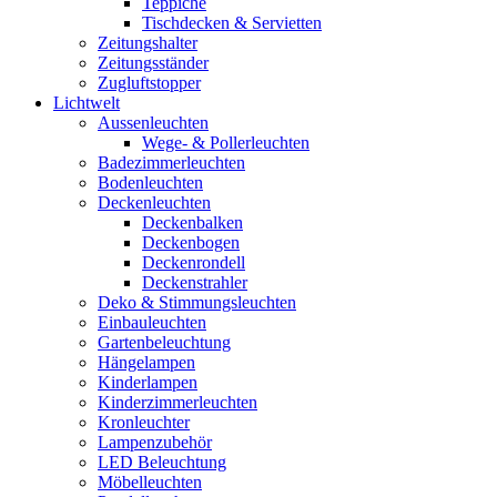
Teppiche
Tischdecken & Servietten
Zeitungshalter
Zeitungsständer
Zugluftstopper
Lichtwelt
Aussenleuchten
Wege- & Pollerleuchten
Badezimmerleuchten
Bodenleuchten
Deckenleuchten
Deckenbalken
Deckenbogen
Deckenrondell
Deckenstrahler
Deko & Stimmungsleuchten
Einbauleuchten
Gartenbeleuchtung
Hängelampen
Kinderlampen
Kinderzimmerleuchten
Kronleuchter
Lampenzubehör
LED Beleuchtung
Möbelleuchten