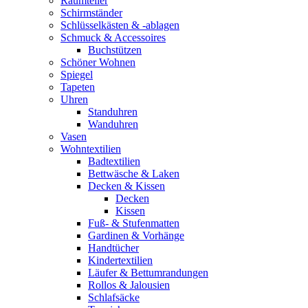
Raumteiler
Schirmständer
Schlüsselkästen & -ablagen
Schmuck & Accessoires
Buchstützen
Schöner Wohnen
Spiegel
Tapeten
Uhren
Standuhren
Wanduhren
Vasen
Wohntextilien
Badtextilien
Bettwäsche & Laken
Decken & Kissen
Decken
Kissen
Fuß- & Stufenmatten
Gardinen & Vorhänge
Handtücher
Kindertextilien
Läufer & Bettumrandungen
Rollos & Jalousien
Schlafsäcke