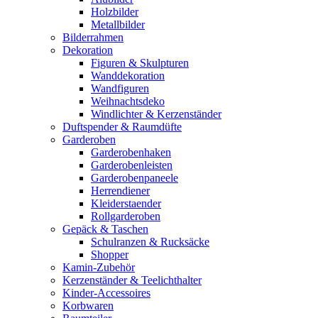
Holzbilder
Metallbilder
Bilderrahmen
Dekoration
Figuren & Skulpturen
Wanddekoration
Wandfiguren
Weihnachtsdeko
Windlichter & Kerzenständer
Duftspender & Raumdüfte
Garderoben
Garderobenhaken
Garderobenleisten
Garderobenpaneele
Herrendiener
Kleiderstaender
Rollgarderoben
Gepäck & Taschen
Schulranzen & Rucksäcke
Shopper
Kamin-Zubehör
Kerzenständer & Teelichthalter
Kinder-Accessoires
Korbwaren