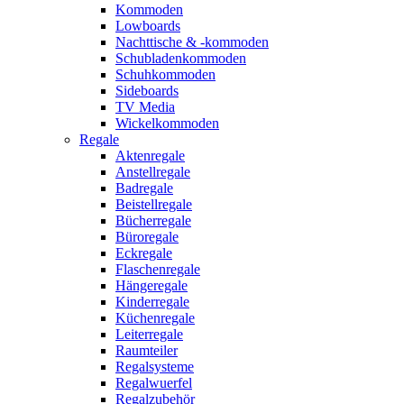
Kommoden
Lowboards
Nachttische & -kommoden
Schubladenkommoden
Schuhkommoden
Sideboards
TV Media
Wickelkommoden
Regale
Aktenregale
Anstellregale
Badregale
Beistellregale
Bücherregale
Büroregale
Eckregale
Flaschenregale
Hängeregale
Kinderregale
Küchenregale
Leiterregale
Raumteiler
Regalsysteme
Regalwuerfel
Regalzubehör