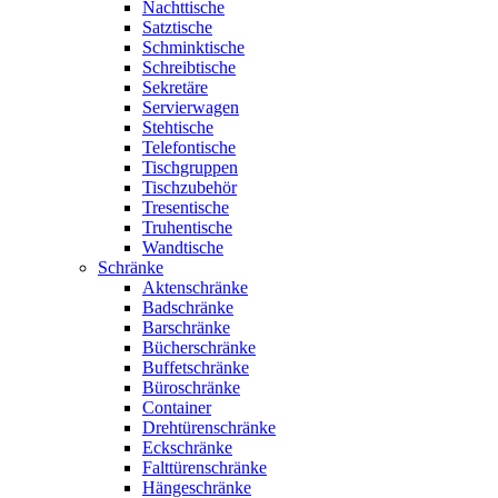
Nachttische
Satztische
Schminktische
Schreibtische
Sekretäre
Servierwagen
Stehtische
Telefontische
Tischgruppen
Tischzubehör
Tresentische
Truhentische
Wandtische
Schränke
Aktenschränke
Badschränke
Barschränke
Bücherschränke
Buffetschränke
Büroschränke
Container
Drehtürenschränke
Eckschränke
Falttürenschränke
Hängeschränke