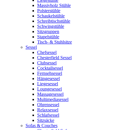
Liegestühle
Massivholz Stühle
Polsterstühle
Schaukelstühle
Schreibtischstühle
Schwingstühle
Sitzgruppen
Stapelstühle
Tisch- & Stuhlsitze
Sessel
Chefsessel
Chesterfield Sessel
Clubsessel
Cocktailsessel
Fernsehsessel
Hängesessel
Liegesessel
Loungesessel
Massagesessel
Multimediasessel
Ohrensessel
Relaxsessel
Schlafsessel
Sitzsäcke
Sofas & Couches