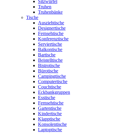
Sitzwürfel
Truhen
Truhenbänke
Tische
Ausziehtische
Designertische
Fernsehtische
Konferenztische
Serviertische
Balkontische
Bartische
Beistelltische
Bistrotische
Bürotische
Campingtische
Computertische
Couchtische
Eckbankgruppen
Esstische
Fernsehtische
Gartentische
Kindertische
Klapptische
Konsolentische
Laptoptische