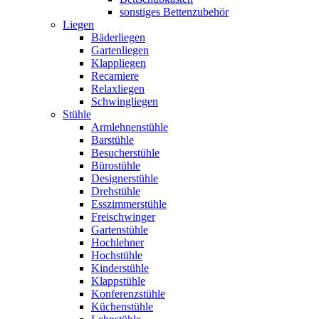
sonstiges Bettenzubehör
Liegen
Bäderliegen
Gartenliegen
Klappliegen
Recamiere
Relaxliegen
Schwingliegen
Stühle
Armlehnenstühle
Barstühle
Besucherstühle
Bürostühle
Designerstühle
Drehstühle
Esszimmerstühle
Freischwinger
Gartenstühle
Hochlehner
Hochstühle
Kinderstühle
Klappstühle
Konferenzstühle
Küchenstühle