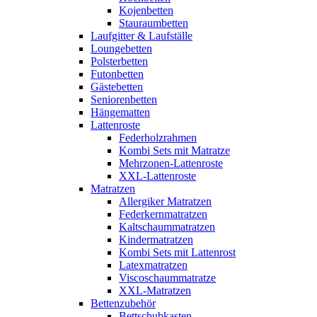
Kojenbetten
Stauraumbetten
Laufgitter & Laufställe
Loungebetten
Polsterbetten
Futonbetten
Gästebetten
Seniorenbetten
Hängematten
Lattenroste
Federholzrahmen
Kombi Sets mit Matratze
Mehrzonen-Lattenroste
XXL-Lattenroste
Matratzen
Allergiker Matratzen
Federkernmatratzen
Kaltschaummatratzen
Kindermatratzen
Kombi Sets mit Lattenrost
Latexmatratzen
Viscoschaummatratze
XXL-Matratzen
Bettenzubehör
Bettschubkasten