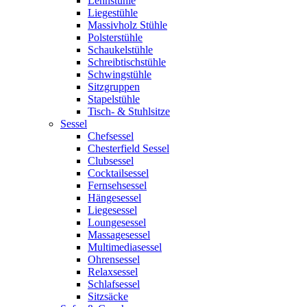
Lehnstühle
Liegestühle
Massivholz Stühle
Polsterstühle
Schaukelstühle
Schreibtischstühle
Schwingstühle
Sitzgruppen
Stapelstühle
Tisch- & Stuhlsitze
Sessel
Chefsessel
Chesterfield Sessel
Clubsessel
Cocktailsessel
Fernsehsessel
Hängesessel
Liegesessel
Loungesessel
Massagesessel
Multimediasessel
Ohrensessel
Relaxsessel
Schlafsessel
Sitzsäcke