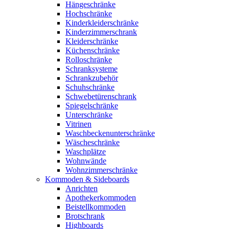
Hängeschränke
Hochschränke
Kinderkleiderschränke
Kinderzimmerschrank
Kleiderschränke
Küchenschränke
Rolloschränke
Schranksysteme
Schrankzubehör
Schuhschränke
Schwebetürenschrank
Spiegelschränke
Unterschränke
Vitrinen
Waschbeckenunterschränke
Wäscheschränke
Waschplätze
Wohnwände
Wohnzimmerschränke
Kommoden & Sideboards
Anrichten
Apothekerkommoden
Beistellkommoden
Brotschrank
Highboards