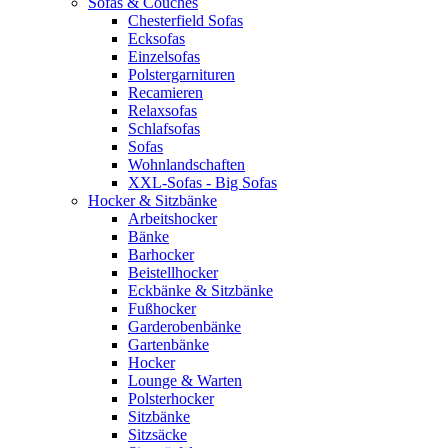
Sofas & Couches
Chesterfield Sofas
Ecksofas
Einzelsofas
Polstergarnituren
Recamieren
Relaxsofas
Schlafsofas
Sofas
Wohnlandschaften
XXL-Sofas - Big Sofas
Hocker & Sitzbänke
Arbeitshocker
Bänke
Barhocker
Beistellhocker
Eckbänke & Sitzbänke
Fußhocker
Garderobenbänke
Gartenbänke
Hocker
Lounge & Warten
Polsterhocker
Sitzbänke
Sitzsäcke