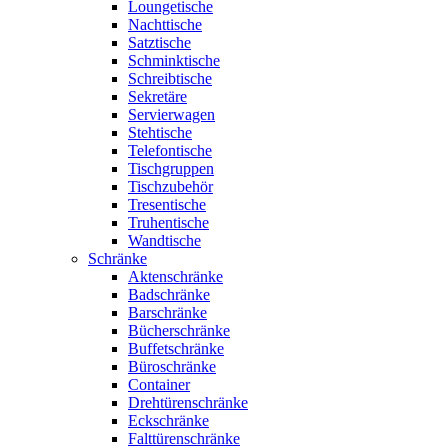
Loungetische
Nachttische
Satztische
Schminktische
Schreibtische
Sekretäre
Servierwagen
Stehtische
Telefontische
Tischgruppen
Tischzubehör
Tresentische
Truhentische
Wandtische
Schränke
Aktenschränke
Badschränke
Barschränke
Bücherschränke
Buffetschränke
Büroschränke
Container
Drehtürenschränke
Eckschränke
Falttürenschränke