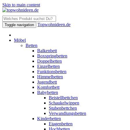
Skip to main content
Topwohnideen.de
Toggle navigation
Möbel
Betten
Balkenbett
Boxspringbetten
Doppelbetten
Einzelbetten
Funktionsbetten
Himmelbetten
Jugendbett
Komfortbett
Babybetten
Beistellbettchen
Schaukelwippen
Stubenbettchen
Verwandlungsbetten
Kinderbetten
Etagenbetten
Hochbetten