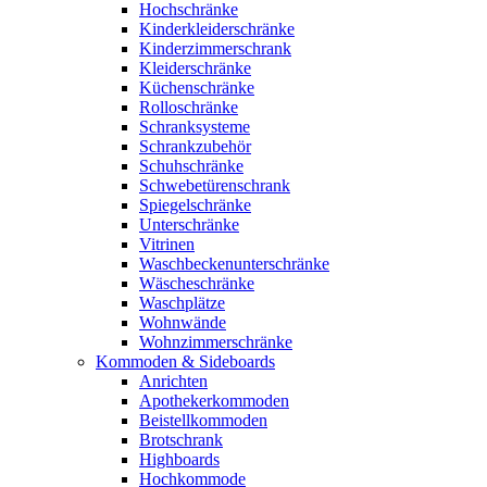
Hochschränke
Kinderkleiderschränke
Kinderzimmerschrank
Kleiderschränke
Küchenschränke
Rolloschränke
Schranksysteme
Schrankzubehör
Schuhschränke
Schwebetürenschrank
Spiegelschränke
Unterschränke
Vitrinen
Waschbeckenunterschränke
Wäscheschränke
Waschplätze
Wohnwände
Wohnzimmerschränke
Kommoden & Sideboards
Anrichten
Apothekerkommoden
Beistellkommoden
Brotschrank
Highboards
Hochkommode