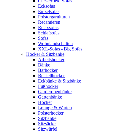
Chesterfield Sofas
Ecksofas
Einzelsofas
Polstergarnituren
Recamieren
Relaxsofas
Schlafsofas
Sofas
Wohnlandschaften
XXL-Sofas - Big Sofas
Hocker & Sitzbänke
Arbeitshocker
Bänke
Barhocker
Beistellhocker
Eckbänke & Sitzbänke
Fußhocker
Garderobenbänke
Gartenbänke
Hocker
Lounge & Warten
Polsterhocker
Sitzbänke
Sitzsäcke
Sitzwürfel