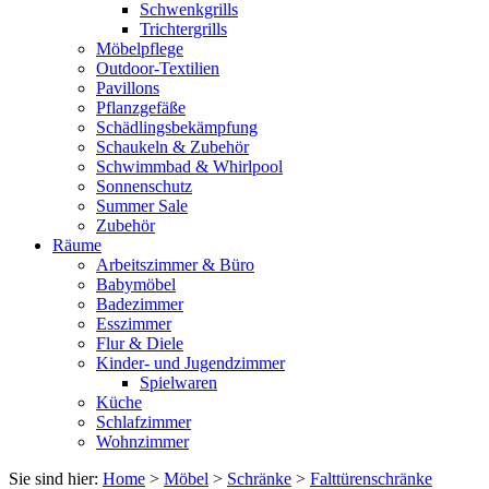
Schwenkgrills
Trichtergrills
Möbelpflege
Outdoor-Textilien
Pavillons
Pflanzgefäße
Schädlingsbekämpfung
Schaukeln & Zubehör
Schwimmbad & Whirlpool
Sonnenschutz
Summer Sale
Zubehör
Räume
Arbeitszimmer & Büro
Babymöbel
Badezimmer
Esszimmer
Flur & Diele
Kinder- und Jugendzimmer
Spielwaren
Küche
Schlafzimmer
Wohnzimmer
Sie sind hier:
Home
>
Möbel
>
Schränke
>
Falttürenschränke