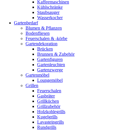
Kaffeemaschinen
Kühlschränke
Staubsauger
Wasserkocher
Gartenbedarf
Blumen & Pflanzen
Bodenfliesen
Feuerschalen & -körbe
Gartendekoration
Brücken
Brunnen & Zubehör
Gartenfiguren
Gartenleuchten
Gartenzwerge
Gartenmöbel
Loungemöbel
Grillen
Feuerschalen
Gasbräter
Grillküchen
Grillzubehör
Holzkohlegrills
Kugelgrills
Lavasteingrills
Rundgrills