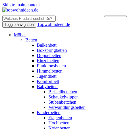
Skip to main content
Topwohnideen.de
Toggle navigation
Möbel
Betten
Balkenbett
Boxspringbetten
Doppelbetten
Einzelbetten
Funktionsbetten
Himmelbetten
Jugendbett
Komfortbett
Babybetten
Beistellbettchen
Schaukelwippen
Stubenbettchen
Verwandlungsbetten
Kinderbetten
Etagenbetten
Hochbetten
Kojenbetten