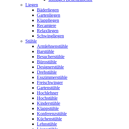
Liegen
Bäderliegen
Gartenliegen
Klappliegen
Recamiere
Relaxliegen
Schwingliegen
Stühle
Armlehnenstühle
Barstühle
Besucherstühle
Bürostühle
Designerstühle
Drehstühle
Esszimmerstühle
Freischwinger
Gartenstühle
Hochlehner
Hochstühle
Kinderstühle
Klappstühle
Konferenzstühle
Küchenstühle
Lehnstühle