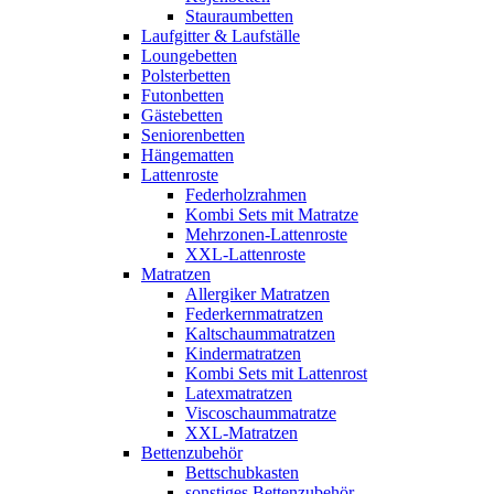
Stauraumbetten
Laufgitter & Laufställe
Loungebetten
Polsterbetten
Futonbetten
Gästebetten
Seniorenbetten
Hängematten
Lattenroste
Federholzrahmen
Kombi Sets mit Matratze
Mehrzonen-Lattenroste
XXL-Lattenroste
Matratzen
Allergiker Matratzen
Federkernmatratzen
Kaltschaummatratzen
Kindermatratzen
Kombi Sets mit Lattenrost
Latexmatratzen
Viscoschaummatratze
XXL-Matratzen
Bettenzubehör
Bettschubkasten
sonstiges Bettenzubehör