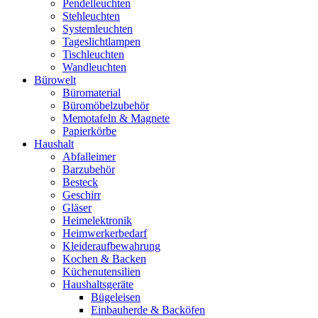
Pendelleuchten
Stehleuchten
Systemleuchten
Tageslichtlampen
Tischleuchten
Wandleuchten
Bürowelt
Büromaterial
Büromöbelzubehör
Memotafeln & Magnete
Papierkörbe
Haushalt
Abfalleimer
Barzubehör
Besteck
Geschirr
Gläser
Heimelektronik
Heimwerkerbedarf
Kleideraufbewahrung
Kochen & Backen
Küchenutensilien
Haushaltsgeräte
Bügeleisen
Einbauherde & Backöfen