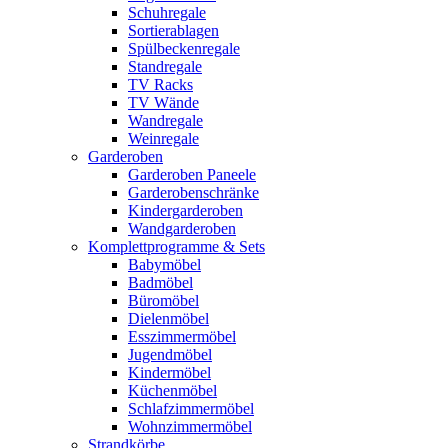
Schuhregale
Sortierablagen
Spülbeckenregale
Standregale
TV Racks
TV Wände
Wandregale
Weinregale
Garderoben
Garderoben Paneele
Garderobenschränke
Kindergarderoben
Wandgarderoben
Komplettprogramme & Sets
Babymöbel
Badmöbel
Büromöbel
Dielenmöbel
Esszimmermöbel
Jugendmöbel
Kindermöbel
Küchenmöbel
Schlafzimmermöbel
Wohnzimmermöbel
Strandkörbe