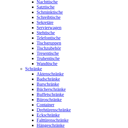
Nachttische
Satztische
Schminktische
Schreibtische
Sekretäre
Servierwagen
Stehtische
Telefontische
Tischgruppen
Tischzubehör
Tresentische
Truhentische
Wandtische
Schränke
Aktenschränke
Badschränke
Barschränke
Bücherschränke
Buffetschränke
Büroschränke
Container
Drehtürenschränke
Eckschränke
Falttürenschränke
Hängeschränke