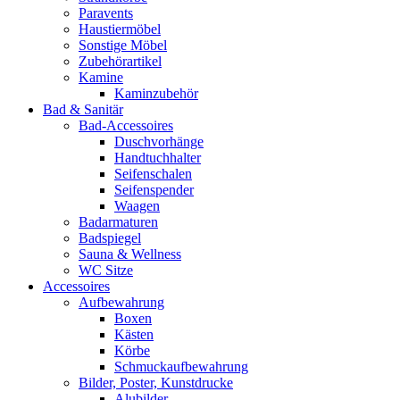
Paravents
Haustiermöbel
Sonstige Möbel
Zubehörartikel
Kamine
Kaminzubehör
Bad & Sanitär
Bad-Accessoires
Duschvorhänge
Handtuchhalter
Seifenschalen
Seifenspender
Waagen
Badarmaturen
Badspiegel
Sauna & Wellness
WC Sitze
Accessoires
Aufbewahrung
Boxen
Kästen
Körbe
Schmuckaufbewahrung
Bilder, Poster, Kunstdrucke
Alubilder