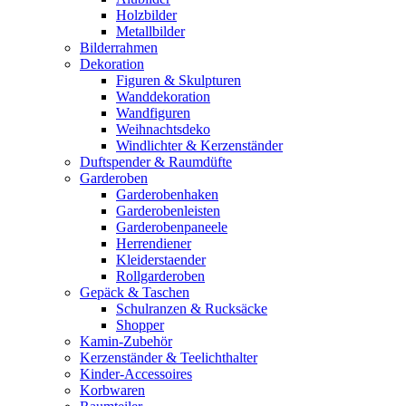
Holzbilder
Metallbilder
Bilderrahmen
Dekoration
Figuren & Skulpturen
Wanddekoration
Wandfiguren
Weihnachtsdeko
Windlichter & Kerzenständer
Duftspender & Raumdüfte
Garderoben
Garderobenhaken
Garderobenleisten
Garderobenpaneele
Herrendiener
Kleiderstaender
Rollgarderoben
Gepäck & Taschen
Schulranzen & Rucksäcke
Shopper
Kamin-Zubehör
Kerzenständer & Teelichthalter
Kinder-Accessoires
Korbwaren