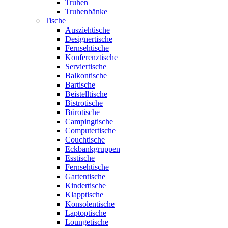
Truhen
Truhenbänke
Tische
Ausziehtische
Designertische
Fernsehtische
Konferenztische
Serviertische
Balkontische
Bartische
Beistelltische
Bistrotische
Bürotische
Campingtische
Computertische
Couchtische
Eckbankgruppen
Esstische
Fernsehtische
Gartentische
Kindertische
Klapptische
Konsolentische
Laptoptische
Loungetische