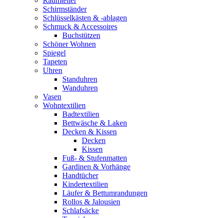
Raumteiler
Schirmständer
Schlüsselkästen & -ablagen
Schmuck & Accessoires
Buchstützen
Schöner Wohnen
Spiegel
Tapeten
Uhren
Standuhren
Wanduhren
Vasen
Wohntextilien
Badtextilien
Bettwäsche & Laken
Decken & Kissen
Decken
Kissen
Fuß- & Stufenmatten
Gardinen & Vorhänge
Handtücher
Kindertextilien
Läufer & Bettumrandungen
Rollos & Jalousien
Schlafsäcke