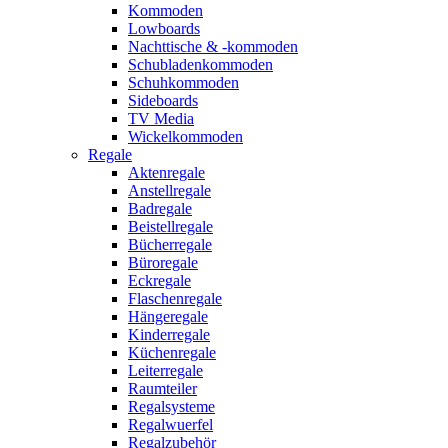
Kommoden
Lowboards
Nachttische & -kommoden
Schubladenkommoden
Schuhkommoden
Sideboards
TV Media
Wickelkommoden
Regale
Aktenregale
Anstellregale
Badregale
Beistellregale
Bücherregale
Büroregale
Eckregale
Flaschenregale
Hängeregale
Kinderregale
Küchenregale
Leiterregale
Raumteiler
Regalsysteme
Regalwuerfel
Regalzubehör