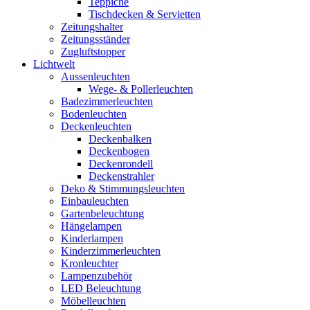
Teppiche
Tischdecken & Servietten
Zeitungshalter
Zeitungsständer
Zugluftstopper
Lichtwelt
Aussenleuchten
Wege- & Pollerleuchten
Badezimmerleuchten
Bodenleuchten
Deckenleuchten
Deckenbalken
Deckenbogen
Deckenrondell
Deckenstrahler
Deko & Stimmungsleuchten
Einbauleuchten
Gartenbeleuchtung
Hängelampen
Kinderlampen
Kinderzimmerleuchten
Kronleuchter
Lampenzubehör
LED Beleuchtung
Möbelleuchten