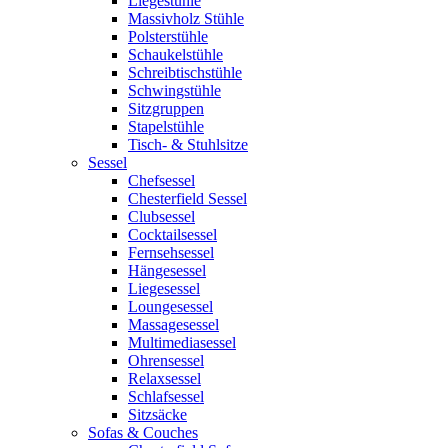
Liegestühle
Massivholz Stühle
Polsterstühle
Schaukelstühle
Schreibtischstühle
Schwingstühle
Sitzgruppen
Stapelstühle
Tisch- & Stuhlsitze
Sessel
Chefsessel
Chesterfield Sessel
Clubsessel
Cocktailsessel
Fernsehsessel
Hängesessel
Liegesessel
Loungesessel
Massagesessel
Multimediasessel
Ohrensessel
Relaxsessel
Schlafsessel
Sitzsäcke
Sofas & Couches