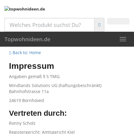
Skip
to
main
content
Topwohnideen.de
Toggl
navig
Back to: Home
Impressum
Angaben gemäß § 5 TMG:
Mindlands Solutions UG (haftungsbeschränkt)
Bahnhofstrasse 11a
24619 Bornhöved
Vertreten durch:
Ronny Scholz
Registergericht: Amtsgericht Kiel