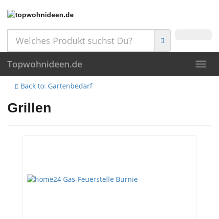
Skip
to
main
content
Topwohnideen.de
Toggl
navig
Back to: Gartenbedarf
Grillen