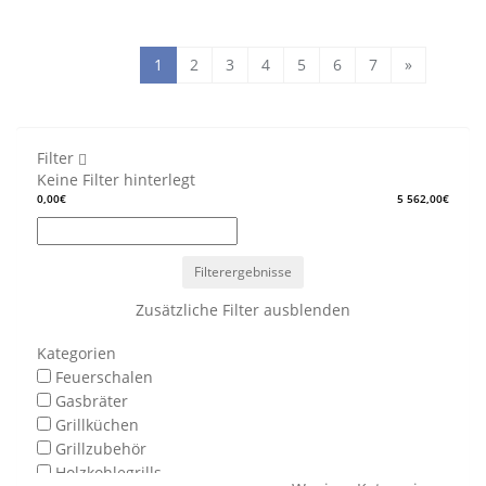
1
2
3
4
5
6
7
»
Filter
Keine Filter hinterlegt
0,00€
5 562,00€
Filterergebnisse
Zusätzliche Filter ausblenden
Kategorien
Feuerschalen
Gasbräter
Grillküchen
Grillzubehör
Holzkohlegrills