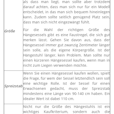
als dass man liegt, man sollte aber trotzdem
darauf achten, dass man sich nur für ein Modell
entscheidet, in das man sich bequem hineinlegen
kann. Zudem sollte seitlich genügend Platz sein,
dass man sich nicht eingezwängt fühlt.
Für die Wahl der richtigen Größe des
Größe
Hängesessels gibt es eine Faustregel, die sich gut
merken lässt. Gehen Sie davon aus, dass der
Hängesessel immer gut zwanzig Zentimeter länger
sein solle, als die eigene Körpergröße. Ist der
Hängestuhl länger, kein Problem. Man sollte nur
einen kürzeren Hängesessel kaufen, wenn man in
nicht zum Liegen verwenden möchte.
Wenn Sie einen Hängesessel kaufen wollen, spielt
die Frage, für wem der Sessel letztendlich sein soll
eine wichtige Rolle. Ist der Sessel für einen
Spreizstab
Erwachsenen gedacht, muss der Spreizstab
mindestens eine Länge von 90-140 cm haben. Ein
idealer Wert ist dabei 110 cm.
Nicht nur die Größe des Hängestuhls ist ein
wichtiges Kaufkriterium, sondern auch die