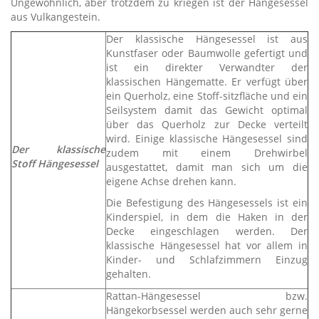
Ungewöhnlich, aber trotzdem zu kriegen ist der Hängesessel
aus Vulkangestein.
Der klassische Hängesessel ist aus
Kunstfaser oder Baumwolle gefertigt und
ist ein direkter Verwandter der
klassischen Hängematte. Er verfügt über
ein Querholz, eine Stoff-sitzfläche und ein
Seilsystem damit das Gewicht optimal
über das Querholz zur Decke verteilt
wird. Einige klassische Hängesessel sind
Der klassische
zudem mit einem Drehwirbel
Stoff Hängesessel
ausgestattet, damit man sich um die
eigene Achse drehen kann.
Die Befestigung des Hängesessels ist ein
Kinderspiel, in dem die Haken in der
Decke eingeschlagen werden. Der
klassische Hängesessel hat vor allem in
Kinder- und Schlafzimmern Einzug
gehalten.
Rattan-Hängesessel bzw.
Hängekorbsessel werden auch sehr gerne