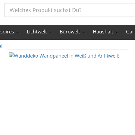
ssoires
Lichtwelt
Bürowelt
Haushalt
Gar
l