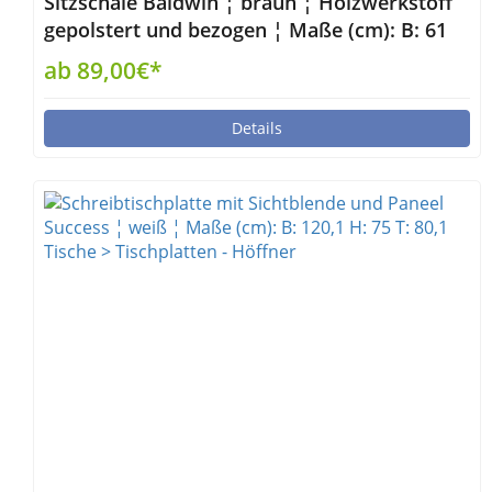
Sitzschale Baldwin ¦ braun ¦ Holzwerkstoff
gepolstert und bezogen ¦ Maße (cm): B: 61
H: 47 T: 63 Sonstiges Zubehör - Höffner
ab 89,00€*
Details