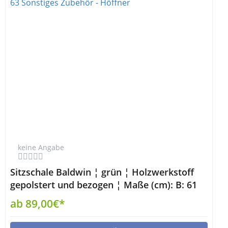
keine Angabe
Sitzschale Baldwin ¦ grün ¦ Holzwerkstoff
gepolstert und bezogen ¦ Maße (cm): B: 61
H: 47 T: 63 Sonstiges Zubehör - Höffner
ab 89,00€*