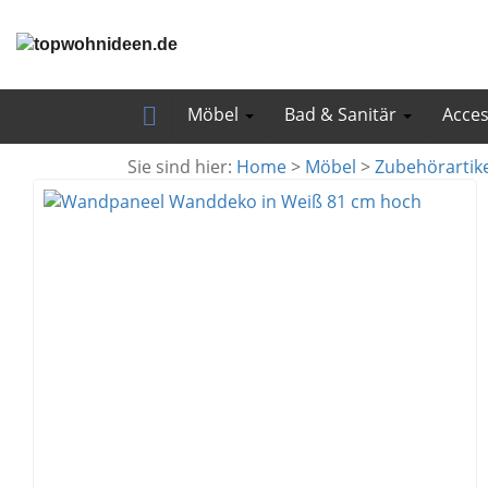
Skip
to
main
content
Möbel
Bad & Sanitär
Acce
Sie sind hier:
Home
>
Möbel
>
Zubehörartike