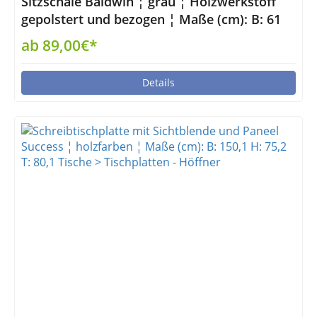
Sitzschale Baldwin ¦ grau ¦ Holzwerkstoff
gepolstert und bezogen ¦ Maße (cm): B: 61
H: 47 T: 63 Sonstiges Zubehör - Höffner
ab 89,00€*
Details