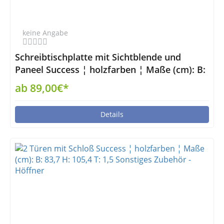
keine Angabe
Schreibtischplatte mit Sichtblende und
Paneel Success ¦ holzfarben ¦ Maße (cm): B:
150,1 H: 75,2 T: 80,1 Tische > Tischplatten -
ab 89,00€*
Höffner
Details