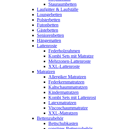
Stauraumbetten
Laufgitter & Laufställe
Loungebetten
Polsterbetten
Futonbetten
Gästebetten
Seniorenbetten
Hängematten
Lattenroste
Federholzrahmen
Kombi Sets mit Matratze
Mehrzonen-Lattenroste
XXL-Lattenroste
Matratzen
Allergiker Matratzen
Federkernmatratzen
Kaltschaummatratzen
Kindermatratzen
Kombi Sets mit Lattenrost
Latexmatratzen
Viscoschaummatratze
XXL-Matratzen
Bettenzubehör
Bettschubkasten
sonstiges Bettenzubehör