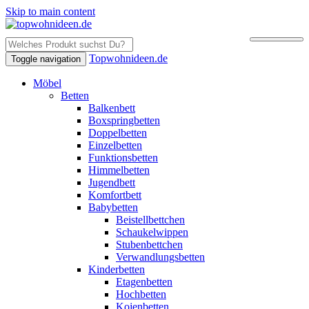
Skip to main content
Topwohnideen.de
Toggle navigation
Möbel
Betten
Balkenbett
Boxspringbetten
Doppelbetten
Einzelbetten
Funktionsbetten
Himmelbetten
Jugendbett
Komfortbett
Babybetten
Beistellbettchen
Schaukelwippen
Stubenbettchen
Verwandlungsbetten
Kinderbetten
Etagenbetten
Hochbetten
Kojenbetten