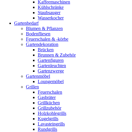
Kaffeemaschinen
Kühlschränke
Staubsauger
Wasserkocher
Gartenbedarf
Blumen & Pflanzen
Bodenfliesen
Feuerschalen & -körbe
Gartendekoration
Brücken
Brunnen & Zubehör
Gartenfiguren
Gartenleuchten
Gartenzwerge
Gartenmöbel
Loungemöbel
Grillen
Feuerschalen
Gasbräter
Grillküchen
Grillzubehör
Holzkohlegrills
Kugelgrills
Lavasteingrills
Rundgrills