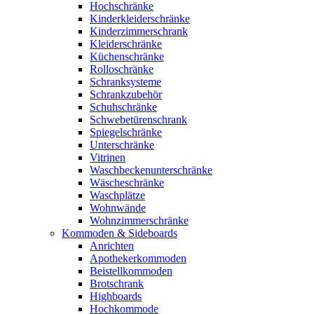
Hochschränke
Kinderkleiderschränke
Kinderzimmerschrank
Kleiderschränke
Küchenschränke
Rolloschränke
Schranksysteme
Schrankzubehör
Schuhschränke
Schwebetürenschrank
Spiegelschränke
Unterschränke
Vitrinen
Waschbeckenunterschränke
Wäscheschränke
Waschplätze
Wohnwände
Wohnzimmerschränke
Kommoden & Sideboards
Anrichten
Apothekerkommoden
Beistellkommoden
Brotschrank
Highboards
Hochkommode