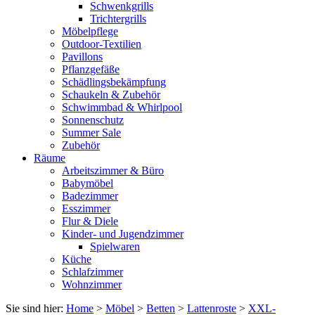
Schwenkgrills
Trichtergrills
Möbelpflege
Outdoor-Textilien
Pavillons
Pflanzgefäße
Schädlingsbekämpfung
Schaukeln & Zubehör
Schwimmbad & Whirlpool
Sonnenschutz
Summer Sale
Zubehör
Räume
Arbeitszimmer & Büro
Babymöbel
Badezimmer
Esszimmer
Flur & Diele
Kinder- und Jugendzimmer
Spielwaren
Küche
Schlafzimmer
Wohnzimmer
Sie sind hier:
Home
>
Möbel
>
Betten
>
Lattenroste
>
XXL-