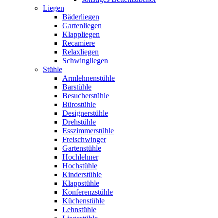
Liegen
Bäderliegen
Gartenliegen
Klappliegen
Recamiere
Relaxliegen
Schwingliegen
Stühle
Armlehnenstühle
Barstühle
Besucherstühle
Bürostühle
Designerstühle
Drehstühle
Esszimmerstühle
Freischwinger
Gartenstühle
Hochlehner
Hochstühle
Kinderstühle
Klappstühle
Konferenzstühle
Küchenstühle
Lehnstühle