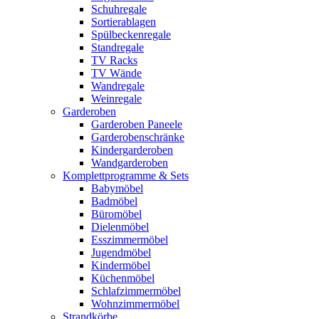
Schuhregale
Sortierablagen
Spülbeckenregale
Standregale
TV Racks
TV Wände
Wandregale
Weinregale
Garderoben
Garderoben Paneele
Garderobenschränke
Kindergarderoben
Wandgarderoben
Komplettprogramme & Sets
Babymöbel
Badmöbel
Büromöbel
Dielenmöbel
Esszimmermöbel
Jugendmöbel
Kindermöbel
Küchenmöbel
Schlafzimmermöbel
Wohnzimmermöbel
Strandkörbe