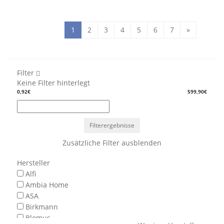
1
2
3
4
5
6
7
»
Filter
Keine Filter hinterlegt
0,92€
599,90€
Filterergebnisse
Zusätzliche Filter ausblenden
Hersteller
Alfi
Ambia Home
ASA
Birkmann
Blomus