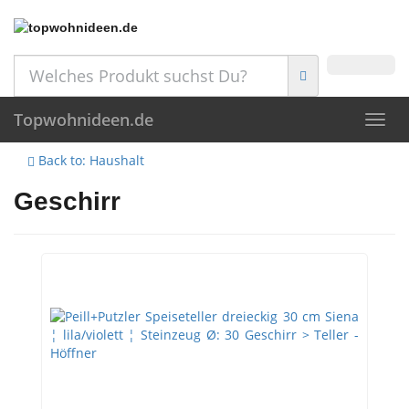
Skip
to
main
content
Topwohnideen.de
Toggl
navig
Back to: Haushalt
Geschirr