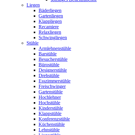
Liegen
Bäderliegen
Gartenliegen
Klappliegen
Recamiere
Relaxliegen
Schwingliegen
Stühle
Armlehnenstühle
Barstühle
Besucherstühle
Bürostühle
Designerstühle
Drehstühle
Esszimmerstühle
Freischwinger
Gartenstühle
Hochlehner
Hochstühle
Kinderstühle
Klappstühle
Konferenzstühle
Küchenstühle
Lehnstühle