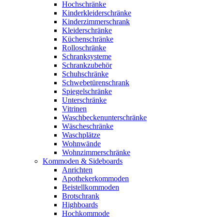
Hochschränke
Kinderkleiderschränke
Kinderzimmerschrank
Kleiderschränke
Küchenschränke
Rolloschränke
Schranksysteme
Schrankzubehör
Schuhschränke
Schwebetürenschrank
Spiegelschränke
Unterschränke
Vitrinen
Waschbeckenunterschränke
Wäscheschränke
Waschplätze
Wohnwände
Wohnzimmerschränke
Kommoden & Sideboards
Anrichten
Apothekerkommoden
Beistellkommoden
Brotschrank
Highboards
Hochkommode