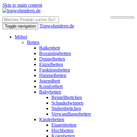
Skip to main content
Topwohnideen.de
Toggle navigation
Möbel
Betten
Balkenbett
Boxspringbetten
Doppelbetten
Einzelbetten
Funktionsbetten
Himmelbetten
Jugendbett
Komfortbett
Babybetten
Beistellbettchen
Schaukelwippen
Stubenbettchen
Verwandlungsbetten
Kinderbetten
Etagenbetten
Hochbetten
Kojenbetten