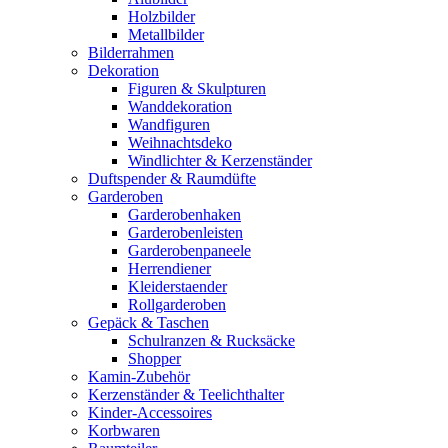
Holzbilder
Metallbilder
Bilderrahmen
Dekoration
Figuren & Skulpturen
Wanddekoration
Wandfiguren
Weihnachtsdeko
Windlichter & Kerzenständer
Duftspender & Raumdüfte
Garderoben
Garderobenhaken
Garderobenleisten
Garderobenpaneele
Herrendiener
Kleiderstaender
Rollgarderoben
Gepäck & Taschen
Schulranzen & Rucksäcke
Shopper
Kamin-Zubehör
Kerzenständer & Teelichthalter
Kinder-Accessoires
Korbwaren