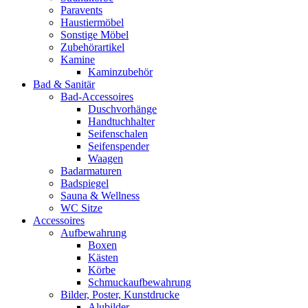
Paravents
Haustiermöbel
Sonstige Möbel
Zubehörartikel
Kamine
Kaminzubehör
Bad & Sanitär
Bad-Accessoires
Duschvorhänge
Handtuchhalter
Seifenschalen
Seifenspender
Waagen
Badarmaturen
Badspiegel
Sauna & Wellness
WC Sitze
Accessoires
Aufbewahrung
Boxen
Kästen
Körbe
Schmuckaufbewahrung
Bilder, Poster, Kunstdrucke
Alubilder