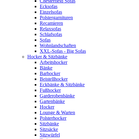
Chesterfield Sofas
Ecksofas
Einzelsofas
Polstergarnituren
Recamieren
Relaxsofas
Schlafsofas
Sofas
Wohnlandschaften
XXL-Sofas - Big Sofas
Hocker & Sitzbänke
Arbeitshocker
Bänke
Barhocker
Beistellhocker
Eckbänke & Sitzbänke
Fußhocker
Garderobenbänke
Gartenbänke
Hocker
Lounge & Warten
Polsterhocker
Sitzbänke
Sitzsäcke
Sitzwürfel