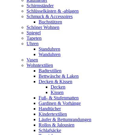
Raumteiler
Schirmständer
Schlüsselkästen & -ablagen
Schmuck & Accessoires
Buchstützen
Schöner Wohnen
Spiegel
Tapeten
Uhren
Standuhren
Wanduhren
Vasen
Wohntextilien
Badtextilien
Bettwäsche & Laken
Decken & Kissen
Decken
Kissen
Fuß- & Stufenmatten
Gardinen & Vorhänge
Handtücher
Kindertextilien
Läufer & Bettumrandungen
Rollos & Jalousien
Schlafsäcke