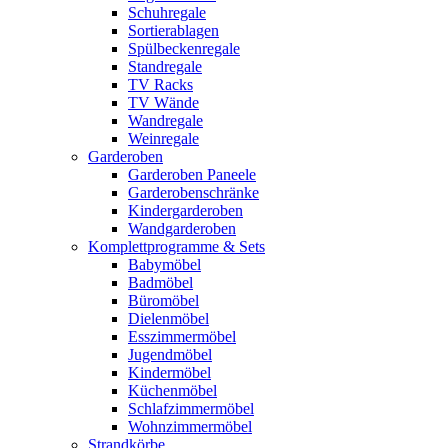
Schuhregale
Sortierablagen
Spülbeckenregale
Standregale
TV Racks
TV Wände
Wandregale
Weinregale
Garderoben
Garderoben Paneele
Garderobenschränke
Kindergarderoben
Wandgarderoben
Komplettprogramme & Sets
Babymöbel
Badmöbel
Büromöbel
Dielenmöbel
Esszimmermöbel
Jugendmöbel
Kindermöbel
Küchenmöbel
Schlafzimmermöbel
Wohnzimmermöbel
Strandkörbe