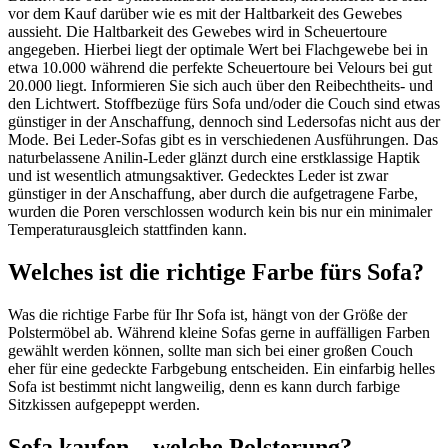
vor dem Kauf darüber wie es mit der Haltbarkeit des Gewebes
aussieht. Die Haltbarkeit des Gewebes wird in Scheuertoure
angegeben. Hierbei liegt der optimale Wert bei Flachgewebe bei in
etwa 10.000 während die perfekte Scheuertoure bei Velours bei gut
20.000 liegt. Informieren Sie sich auch über den Reibechtheits- und
den Lichtwert. Stoffbezüge fürs Sofa und/oder die Couch sind etwas
günstiger in der Anschaffung, dennoch sind Ledersofas nicht aus der
Mode. Bei Leder-Sofas gibt es in verschiedenen Ausführungen. Das
naturbelassene Anilin-Leder glänzt durch eine erstklassige Haptik
und ist wesentlich atmungsaktiver. Gedecktes Leder ist zwar
günstiger in der Anschaffung, aber durch die aufgetragene Farbe,
wurden die Poren verschlossen wodurch kein bis nur ein minimaler
Temperaturausgleich stattfinden kann.
Welches ist die richtige Farbe fürs Sofa?
Was die richtige Farbe für Ihr Sofa ist, hängt von der Größe der
Polstermöbel ab. Während kleine Sofas gerne in auffälligen Farben
gewählt werden können, sollte man sich bei einer großen Couch
eher für eine gedeckte Farbgebung entscheiden. Ein einfarbig helles
Sofa ist bestimmt nicht langweilig, denn es kann durch farbige
Sitzkissen aufgepeppt werden.
Sofa kaufen – welche Polsterung?