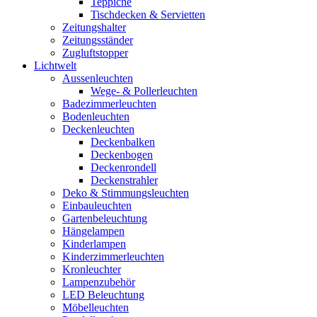
Teppiche
Tischdecken & Servietten
Zeitungshalter
Zeitungsständer
Zugluftstopper
Lichtwelt
Aussenleuchten
Wege- & Pollerleuchten
Badezimmerleuchten
Bodenleuchten
Deckenleuchten
Deckenbalken
Deckenbogen
Deckenrondell
Deckenstrahler
Deko & Stimmungsleuchten
Einbauleuchten
Gartenbeleuchtung
Hängelampen
Kinderlampen
Kinderzimmerleuchten
Kronleuchter
Lampenzubehör
LED Beleuchtung
Möbelleuchten