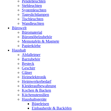
Pendelleuchten
Stehleuchten
Systemleuchten
Tageslichtlampen
Tischleuchten
Wandleuchten
Bürowelt
Büromaterial
Büromöbelzubehör
Memotafeln & Magnete
Papierkörbe
Haushalt
Abfalleimer
Barzubehör
Besteck
Geschirr
Gläser
Heimelektronik
Heimwerkerbedarf
Kleideraufbewahrung
Kochen & Backen
Küchenutensilien
Haushaltsgeräte
Bügeleisen
Einbauherde & Backöfen