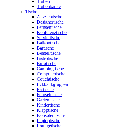
Truhen
Truhenbänke
Tische
Ausziehtische
Designertische
Fernsehtische
Konferenztische
Serviertische
Balkontische
Bartische
Beistelltische
Bistrotische
Bürotische
Campingtische
Computertische
Couchtische
Eckbankgruppen
Esstische
Fernsehtische
Gartentische
Kindertische
Klapptische
Konsolentische
Laptoptische
Loungetische