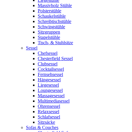
Liegestühle
Massivholz Stühle
Polsterstühle
Schaukelstühle
Schreibtischstühle
Schwingstühle
Sitzgruppen
Stapelstühle
Tisch- & Stuhlsitze
Sessel
Chefsessel
Chesterfield Sessel
Clubsessel
Cocktailsessel
Fernsehsessel
Hängesessel
Liegesessel
Loungesessel
Massagesessel
Multimediasessel
Ohrensessel
Relaxsessel
Schlafsessel
Sitzsäcke
Sofas & Couches