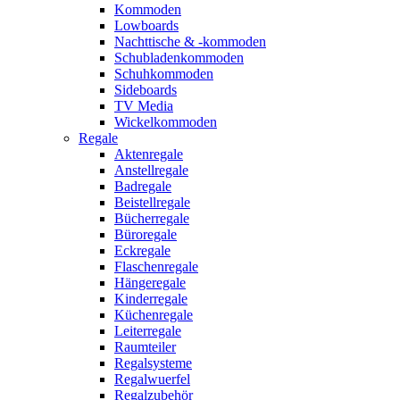
Kommoden
Lowboards
Nachttische & -kommoden
Schubladenkommoden
Schuhkommoden
Sideboards
TV Media
Wickelkommoden
Regale
Aktenregale
Anstellregale
Badregale
Beistellregale
Bücherregale
Büroregale
Eckregale
Flaschenregale
Hängeregale
Kinderregale
Küchenregale
Leiterregale
Raumteiler
Regalsysteme
Regalwuerfel
Regalzubehör