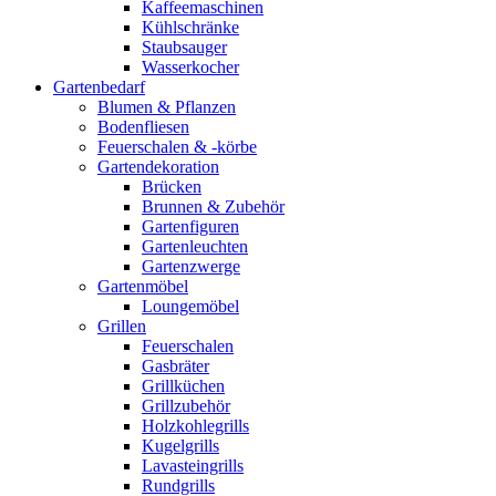
Kaffeemaschinen
Kühlschränke
Staubsauger
Wasserkocher
Gartenbedarf
Blumen & Pflanzen
Bodenfliesen
Feuerschalen & -körbe
Gartendekoration
Brücken
Brunnen & Zubehör
Gartenfiguren
Gartenleuchten
Gartenzwerge
Gartenmöbel
Loungemöbel
Grillen
Feuerschalen
Gasbräter
Grillküchen
Grillzubehör
Holzkohlegrills
Kugelgrills
Lavasteingrills
Rundgrills