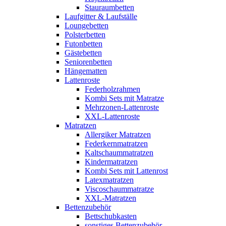
Stauraumbetten
Laufgitter & Laufställe
Loungebetten
Polsterbetten
Futonbetten
Gästebetten
Seniorenbetten
Hängematten
Lattenroste
Federholzrahmen
Kombi Sets mit Matratze
Mehrzonen-Lattenroste
XXL-Lattenroste
Matratzen
Allergiker Matratzen
Federkernmatratzen
Kaltschaummatratzen
Kindermatratzen
Kombi Sets mit Lattenrost
Latexmatratzen
Viscoschaummatratze
XXL-Matratzen
Bettenzubehör
Bettschubkasten
sonstiges Bettenzubehör