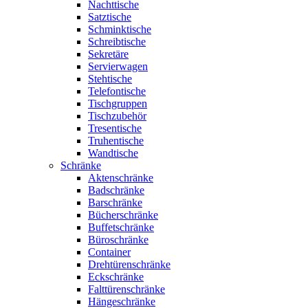
Nachttische
Satztische
Schminktische
Schreibtische
Sekretäre
Servierwagen
Stehtische
Telefontische
Tischgruppen
Tischzubehör
Tresentische
Truhentische
Wandtische
Schränke
Aktenschränke
Badschränke
Barschränke
Bücherschränke
Buffetschränke
Büroschränke
Container
Drehtürenschränke
Eckschränke
Falttürenschränke
Hängeschränke